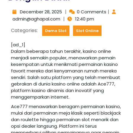
|
|
December 28, 2025
0 Comments
|
admin@aghapal.com
12:40 pm
Categories:
Demo Slot
Slot Online
[ad_1]
Dalam beberapa tahun terakhir, kasino online
menjadi semakin populer, menawarkan pemain
kesempatan untuk menikmati permainan kasino
favorit mereka dari kenyamanan rumah mereka
sendiri. Salah satu platform yang telah membuat
gebrakan di dunia kasino online adalah Ace777,
platform kasino dinamis dan inovatif yang
menggemparkan internet.
Ace777 menawarkan beragam permainan kasino,
mulai dari permainan meja klasik seperti blackjack
dan roulette hingga permainan slot menarik dan
opsi dealer langsung. Platform ini terus
memperbarui pilihan permainannya agar pemain