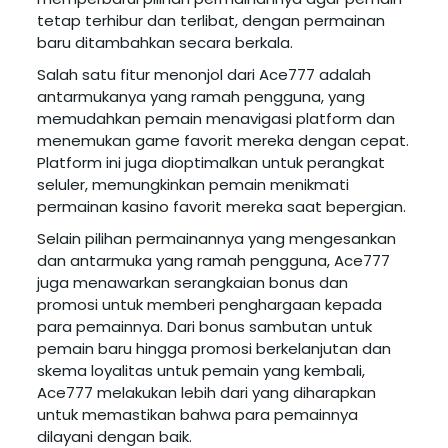
tetap terhibur dan terlibat, dengan permainan
baru ditambahkan secara berkala.
Salah satu fitur menonjol dari Ace777 adalah
antarmukanya yang ramah pengguna, yang
memudahkan pemain menavigasi platform dan
menemukan game favorit mereka dengan cepat.
Platform ini juga dioptimalkan untuk perangkat
seluler, memungkinkan pemain menikmati
permainan kasino favorit mereka saat bepergian.
Selain pilihan permainannya yang mengesankan
dan antarmuka yang ramah pengguna, Ace777
juga menawarkan serangkaian bonus dan
promosi untuk memberi penghargaan kepada
para pemainnya. Dari bonus sambutan untuk
pemain baru hingga promosi berkelanjutan dan
skema loyalitas untuk pemain yang kembali,
Ace777 melakukan lebih dari yang diharapkan
untuk memastikan bahwa para pemainnya
dilayani dengan baik.