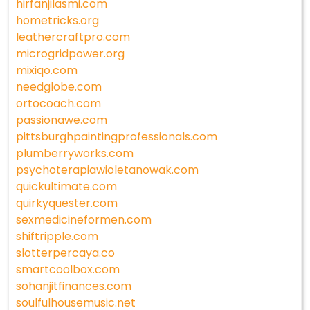
hirfanjilasmi.com
hometricks.org
leathercraftpro.com
microgridpower.org
mixiqo.com
needglobe.com
ortocoach.com
passionawe.com
pittsburghpaintingprofessionals.com
plumberryworks.com
psychoterapiawioletanowak.com
quickultimate.com
quirkyquester.com
sexmedicineformen.com
shiftripple.com
slotterpercaya.co
smartcoolbox.com
sohanjitfinances.com
soulfulhousemusic.net