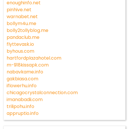
enoughinfo.net
pinhive.net
warnabet.net
bollym4u.me
bolly2tollyblog.me
pandaclub.me
flyttevask.io
byhous.com
hartfordplazahotel.com
m-918kissapk.com
nabavkame.info
gakbiasa.com
iflowerhu.info
chicagocrystalconnection.com
imanabadii.com
trilipohu.info
appruptio.info