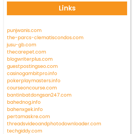
Links
punjwanis.com
the-parcs-clematiscondos.com
jusu-gb.com
thecarepet.com
blogwriterplus.com
guestpostingseo.com
casinogambitpro.info
pokerplaymasters.info
courseoncourse.com
bantinbatdongsan247.com
bahednog.info
bahenxgek.info
pertamaskre.com
threadsvideoandphotodownloader.com
techgiddy.com