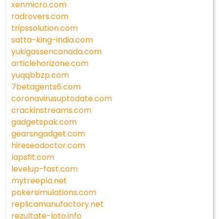
xenmicro.com
rodrovers.com
tripssolution.com
satta-king-india.com
yukigassencanada.com
articlehorizone.com
yuqqbbzp.com
7betagents6.com
coronavirusuptodate.com
crackinstreams.com
gadgetspak.com
gearsngadget.com
hireseodoctor.com
lapsfit.com
levelup-fast.com
mytreepla.net
pokersimulations.com
replicamanufactory.net
rezultate-loto.info