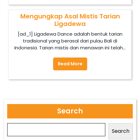
Mengungkap Asal Mistis Tarian
Ligadewa
[ad_1] Ligadewa Dance adalah bentuk tarian
tradisional yang berasal dari pulau Bali di
Indonesia. Tarian mistis dan menawan ini telah...
Read More
Search
Search