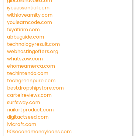
giocolenuvole.com
iyouessential.com
withloveamity.com
youlearncode.com
fxyatirim.com
abbuguide.com
technologyresult.com
webhostingoffers.org
whatszow.com
ehomeamerca.com
techintendo.com
techgreenpure.com
bestdropshipstore.com
cartelreviews.com
surfsway.com
nailartproduct.com
digitactseed.com
lvlcraft.com
90secondmoneyloans.com