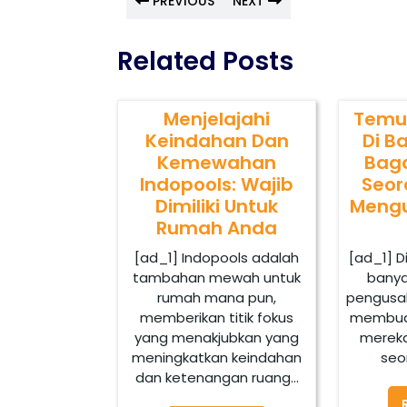
PREVIOUS
NEXT
Related Posts
Menjelajahi
Temu
Keindahan Dan
Di B
Kemewahan
Baga
Indopools: Wajib
Seor
Dimiliki Untuk
Mengu
Rumah Anda
[ad_1] Indopools adalah
[ad_1] D
tambahan mewah untuk
banya
rumah mana pun,
pengusa
memberikan titik fokus
membuat
yang menakjubkan yang
mereka
meningkatkan keindahan
seo
dan ketenangan ruang...