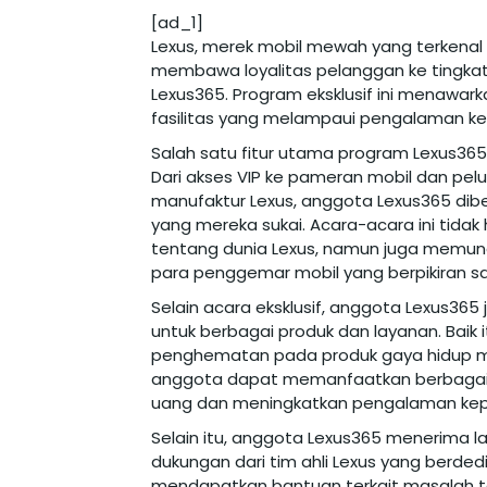
[ad_1]
Lexus, merek mobil mewah yang terkenal
membawa loyalitas pelanggan ke tingk
Lexus365. Program eksklusif ini menawar
fasilitas yang melampaui pengalaman k
Salah satu fitur utama program Lexus365
Dari akses VIP ke pameran mobil dan pelunc
manufaktur Lexus, anggota Lexus365 dib
yang mereka sukai. Acara-acara ini tida
tentang dunia Lexus, namun juga memun
para penggemar mobil yang berpikiran s
Selain acara eksklusif, anggota Lexus36
untuk berbagai produk dan layanan. Baik 
penghematan pada produk gaya hidup me
anggota dapat memanfaatkan berbagai
uang dan meningkatkan pengalaman kepe
Selain itu, anggota Lexus365 menerima l
dukungan dari tim ahli Lexus yang berdedik
mendapatkan bantuan terkait masalah t