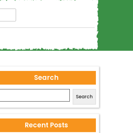
Search
Search
Recent Posts