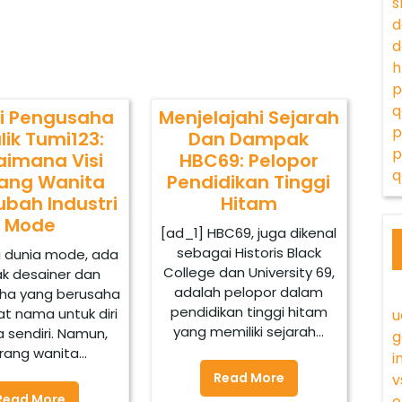
s
d
d
h
p
q
i Pengusaha
Menjelajahi Sejarah
p
alik Tumi123:
Dan Dampak
p
imana Visi
HBC69: Pelopor
q
ang Wanita
Pendidikan Tinggi
bah Industri
Hitam
Mode
[ad_1] HBC69, juga dikenal
sebagai Historis Black
i dunia mode, ada
College dan University 69,
k desainer dan
adalah pelopor dalam
ha yang berusaha
pendidikan tinggi hitam
 nama untuk diri
u
yang memiliki sejarah...
 sendiri. Namun,
g
rang wanita...
i
Read More
v
Read More
o