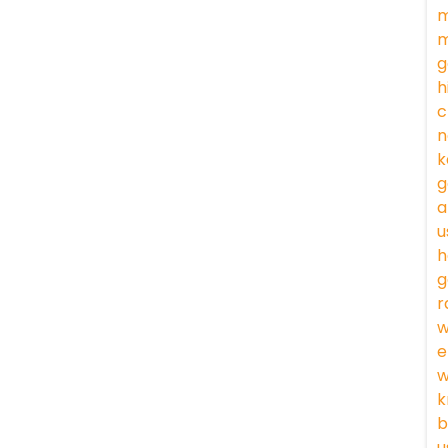
m
m
g
h
c
n
k
g
a
u
h
g
r
w
e
w
k
b
u