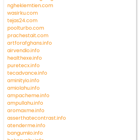
nghekiemtien.com
wasirku.com
tejas24.com
poolturbo.com
prachestait.com
artforafghans.info
airvendio.info
healthexe.info
puretecx.info
tecadvance.info
aminityio.info
amiolahu.info
ampacheme.info
ampullahu.info
aromaxme.info
asserthatecontrast.info
atenderme.info
bangumiio.info