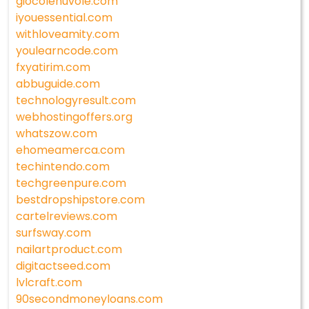
giocolenuvole.com
iyouessential.com
withloveamity.com
youlearncode.com
fxyatirim.com
abbuguide.com
technologyresult.com
webhostingoffers.org
whatszow.com
ehomeamerca.com
techintendo.com
techgreenpure.com
bestdropshipstore.com
cartelreviews.com
surfsway.com
nailartproduct.com
digitactseed.com
lvlcraft.com
90secondmoneyloans.com