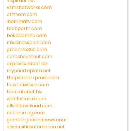
inspiratif.net
vsmsnetworks.com
offthem.com
ibommatv.com
techporfit.com
bekasionline.com
nbusinessplan.com
greenlife360.com
cantshoutitout.com
expressufabet.biz
mypuertoplata.net
thepioneerxpress.com
howtofixissue.com
teamufabet.biz
webfullform.com
allviddownload.com
decorsmag.com
gamblingcasinonews.com
universitiesofamerica.net