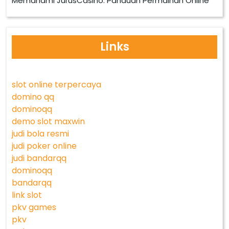
Memahami JurusCasino: Panduan Permainan Online
Links
slot online terpercaya
domino qq
dominoqq
demo slot maxwin
judi bola resmi
judi poker online
judi bandarqq
dominoqq
bandarqq
link slot
pkv games
pkv