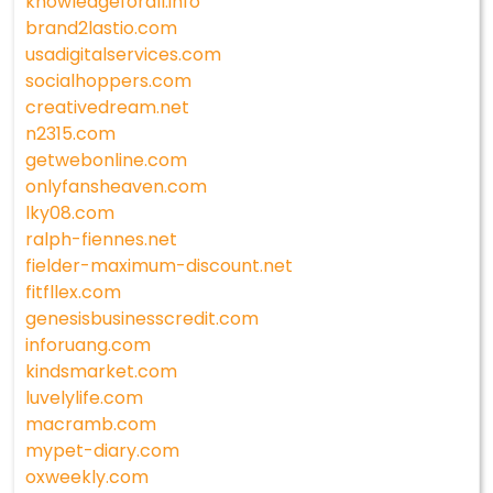
knowledgeforall.info
brand2lastio.com
usadigitalservices.com
socialhoppers.com
creativedream.net
n2315.com
getwebonline.com
onlyfansheaven.com
lky08.com
ralph-fiennes.net
fielder-maximum-discount.net
fitfllex.com
genesisbusinesscredit.com
inforuang.com
kindsmarket.com
luvelylife.com
macramb.com
mypet-diary.com
oxweekly.com