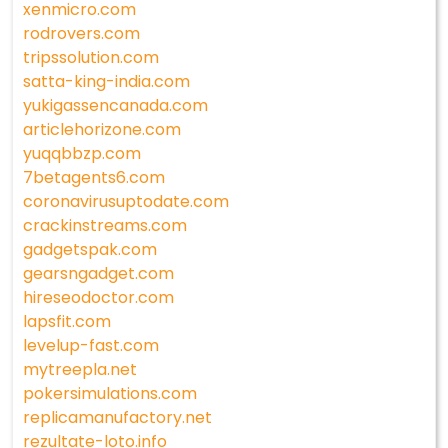
xenmicro.com
rodrovers.com
tripssolution.com
satta-king-india.com
yukigassencanada.com
articlehorizone.com
yuqqbbzp.com
7betagents6.com
coronavirusuptodate.com
crackinstreams.com
gadgetspak.com
gearsngadget.com
hireseodoctor.com
lapsfit.com
levelup-fast.com
mytreepla.net
pokersimulations.com
replicamanufactory.net
rezultate-loto.info