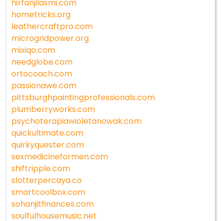
hirfanjilasmi.com
hometricks.org
leathercraftpro.com
microgridpower.org
mixiqo.com
needglobe.com
ortocoach.com
passionawe.com
pittsburghpaintingprofessionals.com
plumberryworks.com
psychoterapiawioletanowak.com
quickultimate.com
quirkyquester.com
sexmedicineformen.com
shiftripple.com
slotterpercaya.co
smartcoolbox.com
sohanjitfinances.com
soulfulhousemusic.net