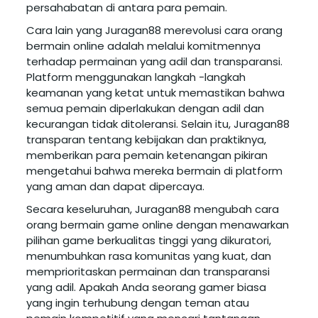
persahabatan di antara para pemain.
Cara lain yang Juragan88 merevolusi cara orang
bermain online adalah melalui komitmennya
terhadap permainan yang adil dan transparansi.
Platform menggunakan langkah -langkah
keamanan yang ketat untuk memastikan bahwa
semua pemain diperlakukan dengan adil dan
kecurangan tidak ditoleransi. Selain itu, Juragan88
transparan tentang kebijakan dan praktiknya,
memberikan para pemain ketenangan pikiran
mengetahui bahwa mereka bermain di platform
yang aman dan dapat dipercaya.
Secara keseluruhan, Juragan88 mengubah cara
orang bermain game online dengan menawarkan
pilihan game berkualitas tinggi yang dikuratori,
menumbuhkan rasa komunitas yang kuat, dan
memprioritaskan permainan dan transparansi
yang adil. Apakah Anda seorang gamer biasa
yang ingin terhubung dengan teman atau