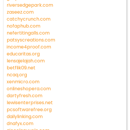
riversedgepark.com
zaseez.com
catchycrunch.com
nofaphub.com
nefertitingalls.com
patsyscreations.com
income4proof.com
educaritas.org
lensajelajah.com
betflik09.net
ncaq.org
xenmicro.com
onlineshopera.com
dartyfresh.com
lewisenterprises.net
pcsoftwarefree.org
dailylinking.com
dnafyx.com