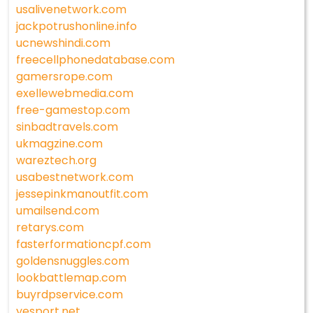
usalivenetwork.com
jackpotrushonline.info
ucnewshindi.com
freecellphonedatabase.com
gamersrope.com
exellewebmedia.com
free-gamestop.com
sinbadtravels.com
ukmagzine.com
wareztech.org
usabestnetwork.com
jessepinkmanoutfit.com
umailsend.com
retarys.com
fasterformationcpf.com
goldensnuggles.com
lookbattlemap.com
buyrdpservice.com
yesport.net