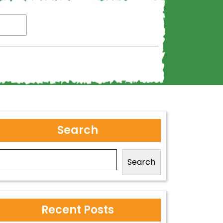
Search
Search
Recent Posts