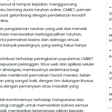
h muncul di tempat kejadian, mengguncang
u tentang dunia taruhan online. CMBET, pemain
1
 membuat gelombang dengan pendekatan inovatif
D
line.
an pengalaman taruhan yang unik dan menarik
haan menawarkan berbagai pilihan taruhan,
M
erta permainan kasino dan olahraga virtual.
P
 banyak pesaingnya, yang sering fokus hanya
P
ontribusi terhadap peningkatan popularitas CMBET
puasan pelanggan. Situs web dan aplikasi seluler
dinavigasi, membuatnya sederhana bagi
A
an menikmati permainan favorit mereka. Selain
U
n yang sangat baik, dengan tim dukungan khusus
a dengan pertanyaan atau masalah yang
M
dalah komitmennya terhadap transparansi dan
P
nologi canggih untuk memastikan bahwa semua
dil, memberikan ketenangan pikiran kepada