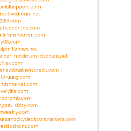
ocialhoppers.com
reativedream.net
2315.com
etwebonline.com
nlyfansheaven.com
ky08.com
alph-fiennes.net
ielder-maximum-discount.net
itfllex.com
enesisbusinesscredit.com
nforuang.com
indsmarket.com
uvelylife.com
acramb.com
ypet-diary.com
xweekly.com
anamacitydeckcontractors.com
estfashions.com