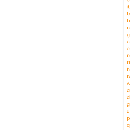
i
t
b
n
g
c
e
m
t
h
t
w
a
d
g
u
p
q