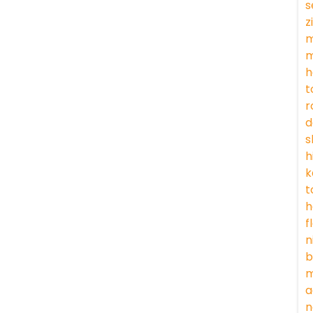
s
z
m
m
h
t
r
d
s
h
k
t
h
f
n
b
m
a
n