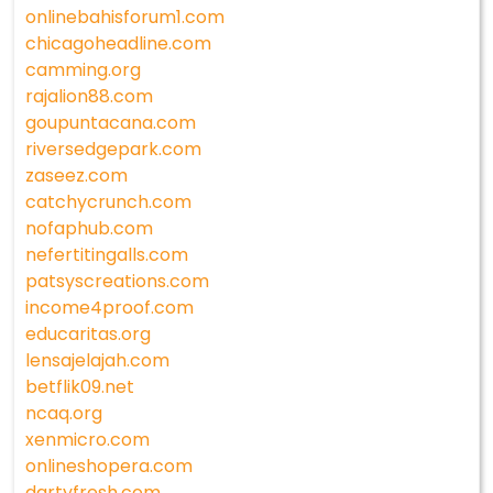
onlinebahisforum1.com
chicagoheadline.com
camming.org
rajalion88.com
goupuntacana.com
riversedgepark.com
zaseez.com
catchycrunch.com
nofaphub.com
nefertitingalls.com
patsyscreations.com
income4proof.com
educaritas.org
lensajelajah.com
betflik09.net
ncaq.org
xenmicro.com
onlineshopera.com
dartyfresh.com