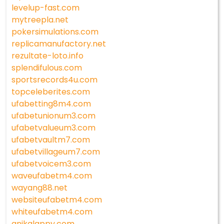
levelup-fast.com
mytreepla.net
pokersimulations.com
replicamanufactory.net
rezultate-loto.info
splendifulous.com
sportsrecords4u.com
topceleberites.com
ufabetting8m4.com
ufabetunionum3.com
ufabetvalueum3.com
ufabetvaultm7.com
ufabetvillageum7.com
ufabetvoicem3.com
waveufabetm4.com
wayang88.net
websiteufabetm4.com
whiteufabetm4.com
anikalappy.com