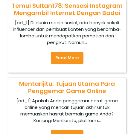
Temui Sultan178: Sensasi Instagram
Mengambil Internet Dengan Badai
[ad_1] Di dunia media sosial, ada banyak sekali
influencer dan pembuat konten yang berlomba-
lomba untuk mendapatkan perhatian dan
pengikut. Namun...
Read More
Mentarijitu: Tujuan Utama Para
Penggemar Game Online
[ad_1] Apakah Anda penggemar berat game
online yang mencari tujuan akhir untuk
memuaskan hasrat bermain game Anda?
Kunjungi Mentarijitu, platform...