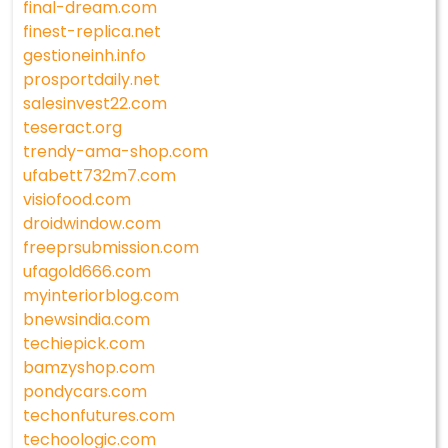
final-dream.com
finest-replica.net
gestioneinh.info
prosportdaily.net
salesinvest22.com
teseract.org
trendy-ama-shop.com
ufabett732m7.com
visiofood.com
droidwindow.com
freeprsubmission.com
ufagold666.com
myinteriorblog.com
bnewsindia.com
techiepick.com
bamzyshop.com
pondycars.com
techonfutures.com
techoologic.com