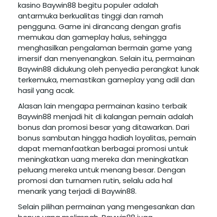
kasino Baywin88 begitu populer adalah
antarmuka berkualitas tinggi dan ramah
pengguna. Game ini dirancang dengan grafis
memukau dan gameplay halus, sehingga
menghasilkan pengalaman bermain game yang
imersif dan menyenangkan. Selain itu, permainan
Baywin88 didukung oleh penyedia perangkat lunak
terkemuka, memastikan gameplay yang adil dan
hasil yang acak.
Alasan lain mengapa permainan kasino terbaik
Baywin88 menjadi hit di kalangan pemain adalah
bonus dan promosi besar yang ditawarkan. Dari
bonus sambutan hingga hadiah loyalitas, pemain
dapat memanfaatkan berbagai promosi untuk
meningkatkan uang mereka dan meningkatkan
peluang mereka untuk menang besar. Dengan
promosi dan turnamen rutin, selalu ada hal
menarik yang terjadi di Baywin88.
Selain pilihan permainan yang mengesankan dan