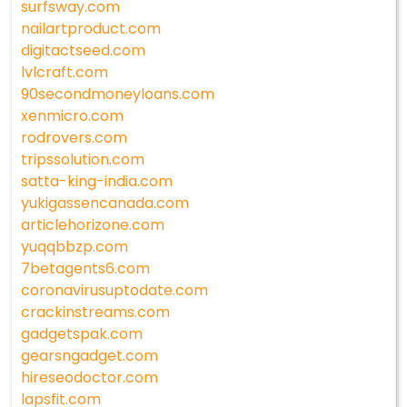
surfsway.com
nailartproduct.com
digitactseed.com
lvlcraft.com
90secondmoneyloans.com
xenmicro.com
rodrovers.com
tripssolution.com
satta-king-india.com
yukigassencanada.com
articlehorizone.com
yuqqbbzp.com
7betagents6.com
coronavirusuptodate.com
crackinstreams.com
gadgetspak.com
gearsngadget.com
hireseodoctor.com
lapsfit.com