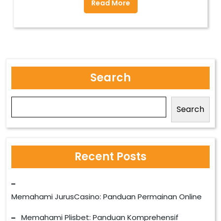
Read More
Search
Search
Recent Posts
Memahami JurusCasino: Panduan Permainan Online
Memahami Plisbet: Panduan Komprehensif