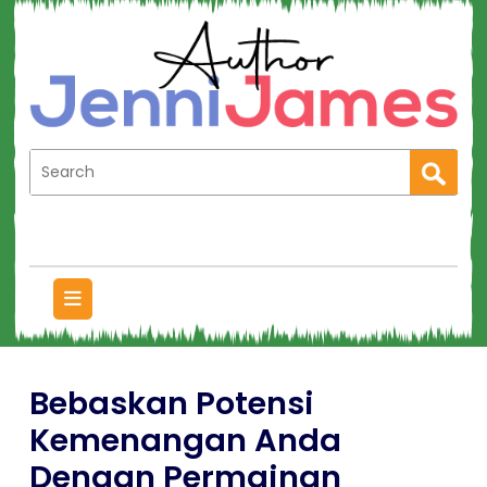
Bebaskan Potensi
Kemenangan Anda
Dengan Permainan