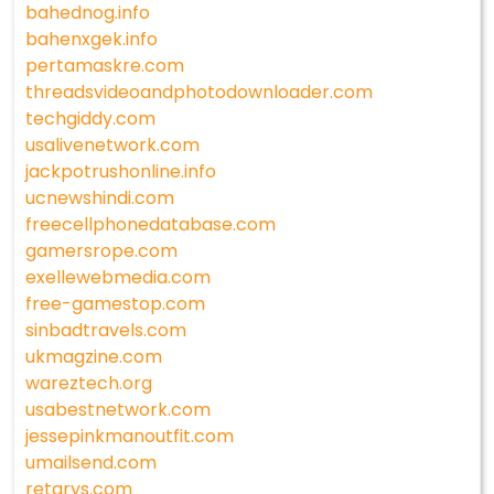
bahednog.info
bahenxgek.info
pertamaskre.com
threadsvideoandphotodownloader.com
techgiddy.com
usalivenetwork.com
jackpotrushonline.info
ucnewshindi.com
freecellphonedatabase.com
gamersrope.com
exellewebmedia.com
free-gamestop.com
sinbadtravels.com
ukmagzine.com
wareztech.org
usabestnetwork.com
jessepinkmanoutfit.com
umailsend.com
retarys.com