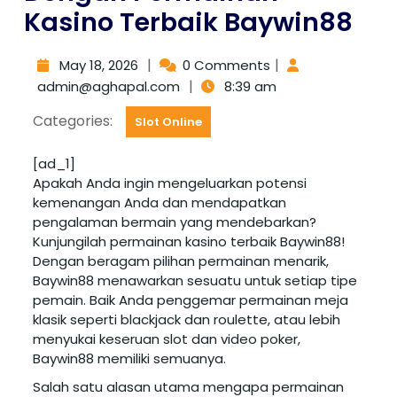
Kasino Terbaik Baywin88
|
|
May 18, 2026
0 Comments
|
admin@aghapal.com
8:39 am
Categories:
Slot Online
[ad_1]
Apakah Anda ingin mengeluarkan potensi
kemenangan Anda dan mendapatkan
pengalaman bermain yang mendebarkan?
Kunjungilah permainan kasino terbaik Baywin88!
Dengan beragam pilihan permainan menarik,
Baywin88 menawarkan sesuatu untuk setiap tipe
pemain. Baik Anda penggemar permainan meja
klasik seperti blackjack dan roulette, atau lebih
menyukai keseruan slot dan video poker,
Baywin88 memiliki semuanya.
Salah satu alasan utama mengapa permainan