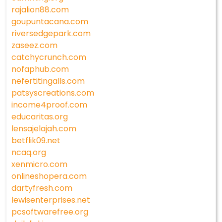
rajalion88.com
goupuntacana.com
riversedgepark.com
zaseez.com
catchycrunch.com
nofaphub.com
nefertitingalls.com
patsyscreations.com
income4proof.com
educaritas.org
lensajelajah.com
betflik09.net
ncaq.org
xenmicro.com
onlineshopera.com
dartyfresh.com
lewisenterprises.net
pcsoftwarefree.org