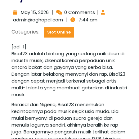
|
|
May 15, 2026
0 Comments
|
admin@aghapal.com
7:44 am
Categories:
Slot Online
[ad_1]
Bisa123 adalah bintang yang sedang naik daun di
industri musik, dikenal karena perpaduan unik
antara bakat dan gayanya yang serba bisa.
Dengan latar belakang menyanyi dan rap, Bisa123
dengan cepat menjadi terkenal sebagai artis
multi-talenta yang membuat gebrakan di industri
musik.
Berasal dari Nigeria, Bisa123 menemukan
kecintaannya pada musik sejak usia muda. Dia
mulai bernyanyi di paduan suara gereja dan
menulis lagunya sendiri, akhirnya beralih ke rap
juga. Beragamnya pengaruh musik terlihat dalam
musiknya, yang memadukan unsur R&B, hip-hop,