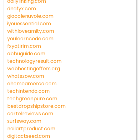
dailylinking.com
dnafyx.com
giocolenuvole.com
iyouessential.com
withloveamity.com
youlearncode.com
fxyatirim.com
abbuguide.com
technologyresult.com
webhostingoffers.org
whatszow.com
ehomeamerca.com
techintendo.com
techgreenpure.com
bestdropshipstore.com
cartelreviews.com
surfsway.com
nailartproduct.com
digitactseed.com