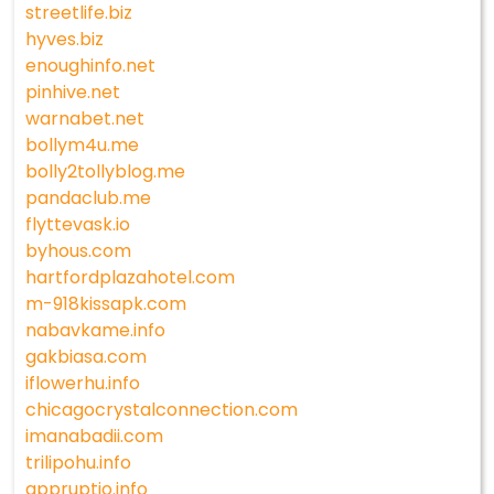
streetlife.biz
hyves.biz
enoughinfo.net
pinhive.net
warnabet.net
bollym4u.me
bolly2tollyblog.me
pandaclub.me
flyttevask.io
byhous.com
hartfordplazahotel.com
m-918kissapk.com
nabavkame.info
gakbiasa.com
iflowerhu.info
chicagocrystalconnection.com
imanabadii.com
trilipohu.info
appruptio.info