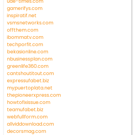
uae-times.com
gamerifys.com
inspiratif.net
vsmsnetworks.com
offthem.com
ibommatv.com
techporfit.com
bekasionline.com
nbusinessplan.com
greenlife360.com
cantshoutitout.com
expressufabet.biz
mypuertoplata.net
thepioneerxpress.com
howtofixissue.com
teamufabet.biz
webfullform.com
allviddownload.com
decorsmag.com