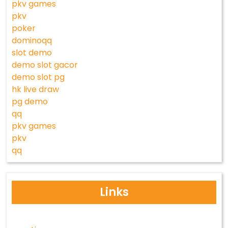
pkv games
pkv
poker
dominoqq
slot demo
demo slot gacor
demo slot pg
hk live draw
pg demo
qq
pkv games
pkv
qq
Links