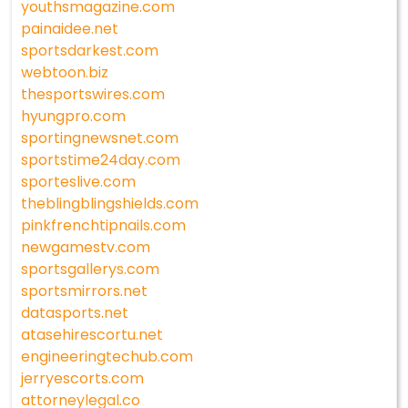
youthsmagazine.com
painaidee.net
sportsdarkest.com
webtoon.biz
thesportswires.com
hyungpro.com
sportingnewsnet.com
sportstime24day.com
sporteslive.com
theblingblingshields.com
pinkfrenchtipnails.com
newgamestv.com
sportsgallerys.com
sportsmirrors.net
datasports.net
atasehirescortu.net
engineeringtechub.com
jerryescorts.com
attorneylegal.co