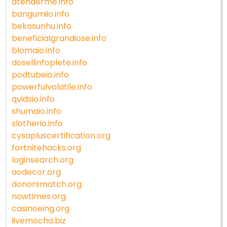
atenderme.info
bangumiio.info
bekosunhu.info
beneficialgrandiose.info
blomaio.info
dosellinfoplete.info
podtubeio.info
powerfulvolatile.info
qvidsio.info
shumaio.info
slotherio.info
cysapluscertification.org
fortnitehacks.org
loginsearch.org
aodecor.org
donorsmatch.org
nowtimes.org
casinoeing.org
livemocha.biz