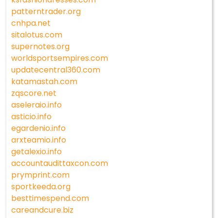
patterntrader.org
cnhpa.net
sitalotus.com
supernotes.org
worldsportsempires.com
updatecentral360.com
katamastah.com
zqscore.net
aseleraio.info
asticio.info
egardenio.info
arxteamio.info
getalexio.info
accountaudittaxcon.com
prymprint.com
sportkeeda.org
besttimespend.com
careandcure.biz