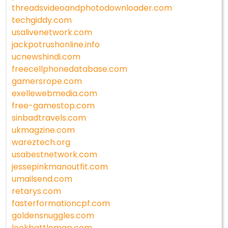
threadsvideoandphotodownloader.com
techgiddy.com
usalivenetwork.com
jackpotrushonline.info
ucnewshindi.com
freecellphonedatabase.com
gamersrope.com
exellewebmedia.com
free-gamestop.com
sinbadtravels.com
ukmagzine.com
wareztech.org
usabestnetwork.com
jessepinkmanoutfit.com
umailsend.com
retarys.com
fasterformationcpf.com
goldensnuggles.com
lookbattlemap.com