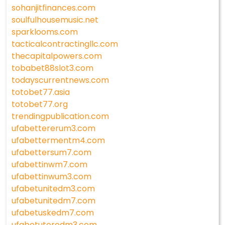
sohanjitfinances.com
soulfulhousemusic.net
sparklooms.com
tacticalcontractingllc.com
thecapitalpowers.com
tobabet88slot3.com
todayscurrentnews.com
totobet77.asia
totobet77.org
trendingpublication.com
ufabettererum3.com
ufabettermentm4.com
ufabettersum7.com
ufabettinwm7.com
ufabettinwum3.com
ufabetunitedm3.com
ufabetunitedm7.com
ufabetuskedm7.com
ufabetutoredm3.com