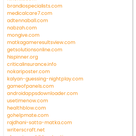
brandiospecialists.com
medicalcare7.com
adtennaball.com
nabzah.com
mongive.com
matkagameresultsview.com
getsolutionsonline.com
hispinner.org
criticalinsurance.info
nokariposter.com
kalyan-guessing-nightplay.com
gameofpanels.com
androidappsdownloader.com
usetimenow.com
healthblow.com
gohelpmate.com
rajdhani-satta-matka.com
writerscraft.net