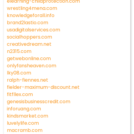
elearning-childprotection.com
wrestling4mena.com
knowledgeforall.info
brand2lastio.com
usadigitalservices.com
socialhoppers.com
creativedream.net
n2315.com
getwebonline.com
onlyfansheaven.com
lky08.com
ralph-fiennes.net
fielder-maximum-discount.net
fitfllex.com
genesisbusinesscredit.com
inforuang.com
kindsmarket.com
luvelylife.com
macramb.com