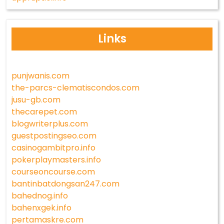
Links
punjwanis.com
the-parcs-clematiscondos.com
jusu-gb.com
thecarepet.com
blogwriterplus.com
guestpostingseo.com
casinogambitpro.info
pokerplaymasters.info
courseoncourse.com
bantinbatdongsan247.com
bahednog.info
bahenxgek.info
pertamaskre.com