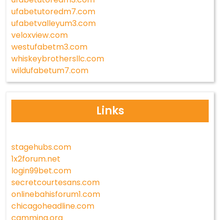
ufabetutoredm7.com
ufabetvalleyum3.com
veloxview.com
westufabetm3.com
whiskeybrothersllc.com
wildufabetum7.com
Links
stagehubs.com
1x2forum.net
login99bet.com
secretcourtesans.com
onlinebahisforum1.com
chicagoheadline.com
camming.org