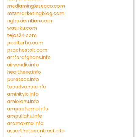
mediamingleseaco.com
mtsmarketingblog.com
nghekiemtien.com
wasirku.com
tejas24.com
poolturbo.com
prachestait.com
artforafghans.info
airvendio.info
healthexe.info
puretecx.info
tecadvance.info
aminityio.info
amiolahu.info
ampacheme.info
ampullahu.info
aromaxme.info
asserthatecontrast.info