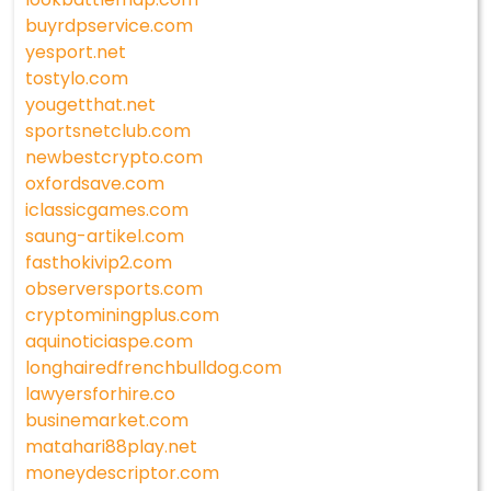
buyrdpservice.com
yesport.net
tostylo.com
yougetthat.net
sportsnetclub.com
newbestcrypto.com
oxfordsave.com
iclassicgames.com
saung-artikel.com
fasthokivip2.com
observersports.com
cryptominingplus.com
aquinoticiaspe.com
longhairedfrenchbulldog.com
lawyersforhire.co
businemarket.com
matahari88play.net
moneydescriptor.com