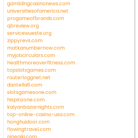
gamblingcasinonews.com
universitiesofamerica.net
progameofbrands.com
qbreview.org
servicewueste.org
zippyrevs.com
matkanumbernow.com
myjobcirculars.com
healthmoreoverfitness.com
topslotxgames.com
routerloggnet.net
dantella6.com
slotsgamesone.com
hispinzone.com
kalyanbazarnights.com
top-online-casino-usa.com
honghuidoor.com
flowingtravel.com
nineniki.com