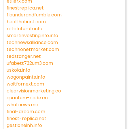
etilerx.com
finestreplica.net
flounderandfumble.com
healthohunt.com
retefuturah.info
smartinvestinginfo.info
technewsalliance.com
technonetmarket.com
tedstanger.net
ufabett732um3.com
uskola.info
wagonpaints.info
waitfornext.com
clearvisionmarketing.co
quantum-code.co
whatnews.me
final-dream.com
finest-replica.net
gestioneinh.info