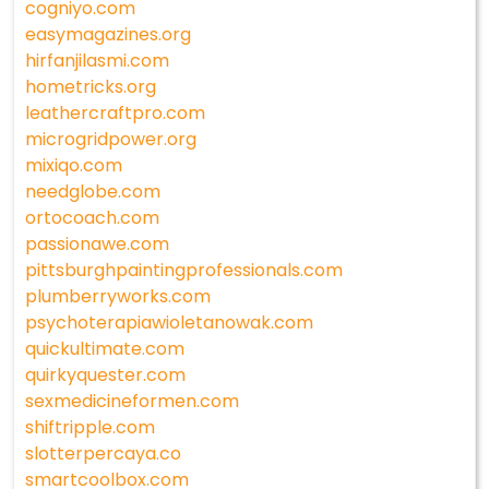
cogniyo.com
easymagazines.org
hirfanjilasmi.com
hometricks.org
leathercraftpro.com
microgridpower.org
mixiqo.com
needglobe.com
ortocoach.com
passionawe.com
pittsburghpaintingprofessionals.com
plumberryworks.com
psychoterapiawioletanowak.com
quickultimate.com
quirkyquester.com
sexmedicineformen.com
shiftripple.com
slotterpercaya.co
smartcoolbox.com