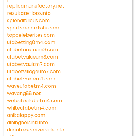
replicamanufactory.net
rezultate-loto.info
splendifulous.com
sportsrecords4u.com
topceleberites.com
ufabetting8m4.com
ufabetunionum3.com
ufabetvalueum3.com
ufabetvaultm7.com
ufabetvillageum7.com
ufabetvoicem3.com
waveufabetm4.com
wayang88.net
websiteufabetm4.com
whiteufabetm4.com
anikalappy.com
dininghelsinki.info
duanfrescariverside.info