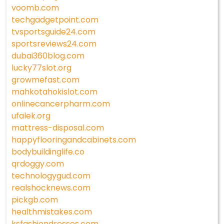
voomb.com
techgadgetpoint.com
tvsportsguide24.com
sportsreviews24.com
dubai360blog.com
lucky77slot.org
growmefast.com
mahkotahokislot.com
onlinecancerpharm.com
ufalek.org
mattress-disposal.com
happyflooringandcabinets.com
bodybuildinglife.co
qrdoggy.com
technologygud.com
realshocknews.com
pickgb.com
healthmistakes.com
ksfashiondresses.com