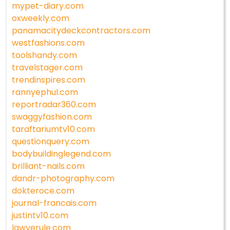
mypet-diary.com
oxweekly.com
panamacitydeckcontractors.com
westfashions.com
toolshandy.com
travelstager.com
trendinspires.com
rannyephul.com
reportradar360.com
swaggyfashion.com
taraftariumtv10.com
questionquery.com
bodybuildinglegend.com
brilliant-nails.com
dandr-photography.com
dokteroce.com
journal-francais.com
justintv10.com
lawyerule.com