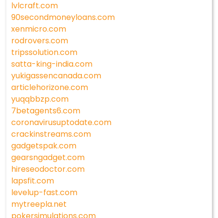
lvlcraft.com
90secondmoneyloans.com
xenmicro.com
rodrovers.com
tripssolution.com
satta-king-india.com
yukigassencanada.com
articlehorizone.com
yuqqbbzp.com
7betagents6.com
coronavirusuptodate.com
crackinstreams.com
gadgetspak.com
gearsngadget.com
hireseodoctor.com
lapsfit.com
levelup-fast.com
mytreepla.net
pokersimulations.com