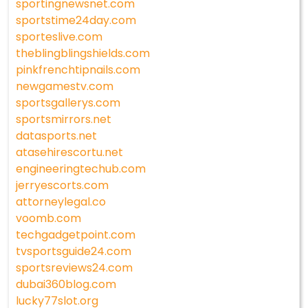
sportingnewsnet.com
sportstime24day.com
sporteslive.com
theblingblingshields.com
pinkfrenchtipnails.com
newgamestv.com
sportsgallerys.com
sportsmirrors.net
datasports.net
atasehirescortu.net
engineeringtechub.com
jerryescorts.com
attorneylegal.co
voomb.com
techgadgetpoint.com
tvsportsguide24.com
sportsreviews24.com
dubai360blog.com
lucky77slot.org