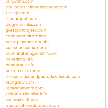
punjwanis.com
the-parcs-clematiscondos.com
jusu-gb.com
thecarepet.com
blogwriterplus.com
guestpostingseo.com
casinogambitpro.info
pokerplaymasters.info
courseoncourse.com
bantinbatdongsan247.com
bahednog.info
bahenxgek.info
pertamaskre.com
threadsvideoandphotodownloader.com
techgiddy.com
usalivenetwork.com
jackpotrushonline.info
ucnewshindi.com
freecellphonedatabase.com