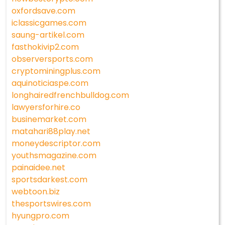
oxfordsave.com
iclassicgames.com
saung-artikel.com
fasthokivip2.com
observersports.com
cryptominingplus.com
aquinoticiaspe.com
longhairedfrenchbulldog.com
lawyersforhire.co
businemarket.com
matahari88play.net
moneydescriptor.com
youthsmagazine.com
painaidee.net
sportsdarkest.com
webtoon.biz
thesportswires.com
hyungpro.com