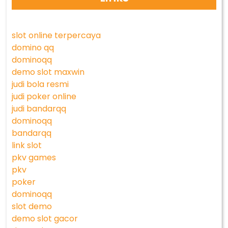
slot online terpercaya
domino qq
dominoqq
demo slot maxwin
judi bola resmi
judi poker online
judi bandarqq
dominoqq
bandarqq
link slot
pkv games
pkv
poker
dominoqq
slot demo
demo slot gacor