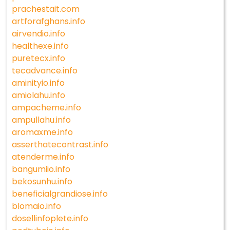
prachestait.com
artforafghans.info
airvendio.info
healthexe.info
puretecx.info
tecadvance.info
aminityio.info
amiolahu.info
ampacheme.info
ampullahu.info
aromaxme.info
asserthatecontrast.info
atenderme.info
bangumiio.info
bekosunhu.info
beneficialgrandiose.info
blomaio.info
dosellinfoplete.info