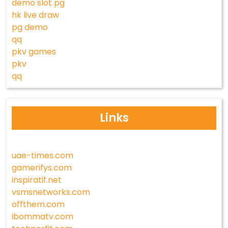
demo slot pg
hk live draw
pg demo
qq
pkv games
pkv
qq
Links
uae-times.com
gamerifys.com
inspiratif.net
vsmsnetworks.com
offthem.com
ibommatv.com