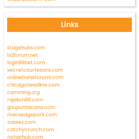
Links
stagehubs.com
1x2forum.net
login99bet.com
secretcourtesans.com
onlinebahisforum1.com
chicagoheadline.com
camming.org
rajalion88.com
goupuntacana.com
riversedgepark.com
zaseez.com
catchycrunch.com
nofaphub.com