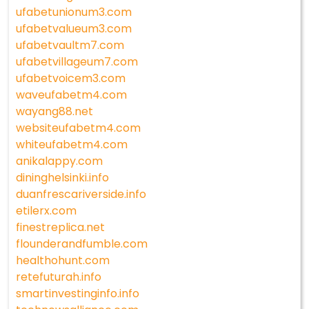
ufabetunionum3.com
ufabetvalueum3.com
ufabetvaultm7.com
ufabetvillageum7.com
ufabetvoicem3.com
waveufabetm4.com
wayang88.net
websiteufabetm4.com
whiteufabetm4.com
anikalappy.com
dininghelsinki.info
duanfrescariverside.info
etilerx.com
finestreplica.net
flounderandfumble.com
healthohunt.com
retefuturah.info
smartinvestinginfo.info