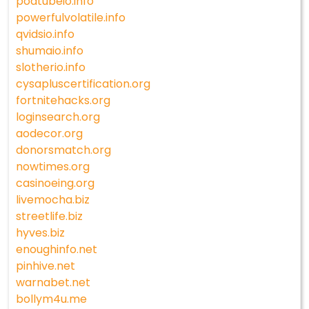
podtubeio.info
powerfulvolatile.info
qvidsio.info
shumaio.info
slotherio.info
cysapluscertification.org
fortnitehacks.org
loginsearch.org
aodecor.org
donorsmatch.org
nowtimes.org
casinoeing.org
livemocha.biz
streetlife.biz
hyves.biz
enoughinfo.net
pinhive.net
warnabet.net
bollym4u.me