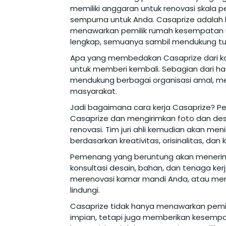
memiliki anggaran untuk renovasi skala 
sempurna untuk Anda. Casaprize adalah 
menawarkan pemilik rumah kesempatan
lengkap, semuanya sambil mendukung tuj
Apa yang membedakan Casaprize dari ko
untuk memberi kembali. Sebagian dari has
mendukung berbagai organisasi amal, me
masyarakat.
Jadi bagaimana cara kerja Casaprize? Pe
Casaprize dan mengirimkan foto dan desk
renovasi. Tim juri ahli kemudian akan m
berdasarkan kreativitas, orisinalitas, dan
Pemenang yang beruntung akan menerim
konsultasi desain, bahan, dan tenaga ke
merenovasi kamar mandi Anda, atau me
lindungi.
Casaprize tidak hanya menawarkan pem
impian, tetapi juga memberikan kesemp