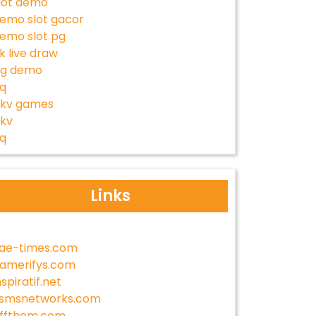
lot demo
emo slot gacor
emo slot pg
k live draw
g demo
q
kv games
kv
q
Links
ae-times.com
amerifys.com
nspiratif.net
smsnetworks.com
ffthem.com