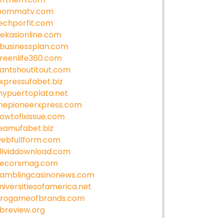
bommatv.com
echporfit.com
ekasionline.com
businessplan.com
reenlife360.com
antshoutitout.com
xpressufabet.biz
ypuertoplata.net
hepioneerxpress.com
owtofixissue.com
eamufabet.biz
ebfullform.com
llviddownload.com
ecorsmag.com
amblingcasinonews.com
niversitiesofamerica.net
rogameofbrands.com
breview.org