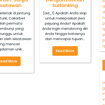
s
isatawan
Sultanking
d
d
erletak di jantung
[ad_1] Apakah Anda siap
h
Turki, Cakarbet
untuk melepaskan jiwa
p
lah permata
pejuang Anda? Apakah
sembunyi yang
Anda ingin mendorong diri
q
unggu untuk
Anda hingga batasnya
p
an oleh wisatawan
dan mencapai tujuan...
p
ng mencari
q
alaman unik...
Read More
Read More
u
g
i
v
o