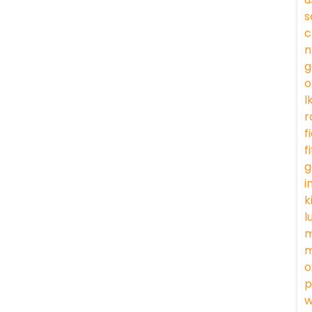
s
c
n
g
o
l
r
f
f
g
i
k
l
m
m
o
p
w