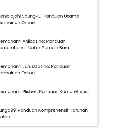
enjelajahi Saung4D: Panduan Utama
ermainan Online
emahami Ahlicasino: Panduan
omprehensif Untuk Pemain Baru
emahami JurusCasino: Panduan
ermainan Online
emahami Plisbet: Panduan Komprehensif
unga99: Panduan Komprehensif Taruhan
nline