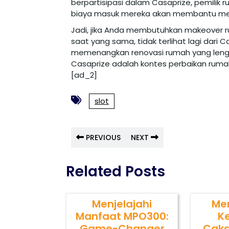
berpartisipasi dalam Casaprize, pemil
biaya masuk mereka akan membantu me
Jadi, jika Anda membutuhkan makeover r
saat yang sama, tidak terlihat lagi dari
memenangkan renovasi rumah yang len
Casaprize adalah kontes perbaikan rumah
[ad_2]
slot
PREVIOUS
NEXT
Related Posts
Menjelajahi
Me
Manfaat MPO300:
K
Game-Changer
Caka