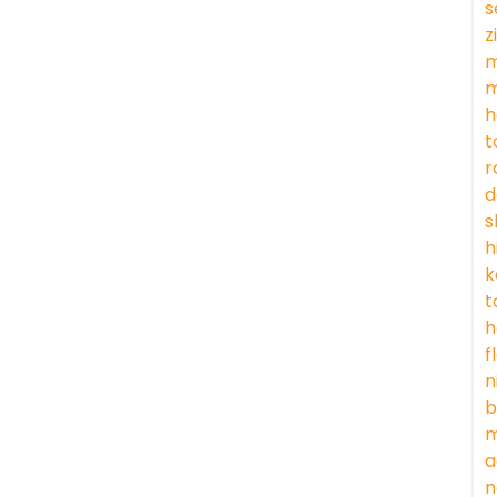
s
z
m
m
h
t
r
d
s
h
k
t
h
f
n
b
m
a
n