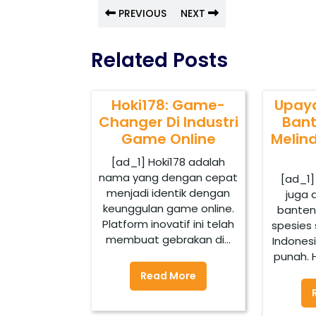
PREVIOUS
NEXT
Related Posts
Hoki178: Game-
Upaya
Changer Di Industri
Ban
Game Online
Melin
[ad_1] Hoki178 adalah
nama yang dengan cepat
[ad_1
menjadi identik dengan
juga 
keunggulan game online.
banten
Platform inovatif ini telah
spesies s
membuat gebrakan di...
Indones
punah. H
Read More