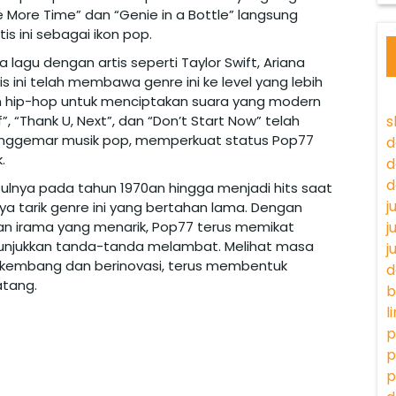
 More Time” dan “Genie in a Bottle” langsung
is ini sebagai ikon pop.
lagu dengan artis seperti Taylor Swift, Ariana
s ini telah membawa genre ini ke level yang lebih
n hip-hop untuk menciptakan suara yang modern
”, “Thank U, Next”, dan “Don’t Start Now” telah
s
penggemar musik pop, memperkuat status Pop77
d
.
d
d
sulnya pada tahun 1970an hingga menjadi hits saat
j
aya tarik genre ini yang bertahan lama. Dengan
 dan irama yang menarik, Pop77 terus memikat
j
nunjukkan tanda-tanda melambat. Melihat masa
j
rkembang dan berinovasi, terus membentuk
d
atang.
b
l
p
p
p