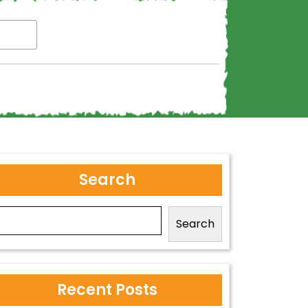
Search
Search
Recent Posts