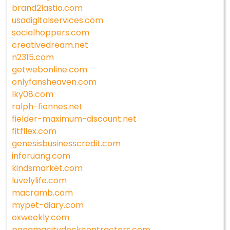
brand2lastio.com
usadigitalservices.com
socialhoppers.com
creativedream.net
n2315.com
getwebonline.com
onlyfansheaven.com
lky08.com
ralph-fiennes.net
fielder-maximum-discount.net
fitfllex.com
genesisbusinesscredit.com
inforuang.com
kindsmarket.com
luvelylife.com
macramb.com
mypet-diary.com
oxweekly.com
panamacitydeckcontractors.com