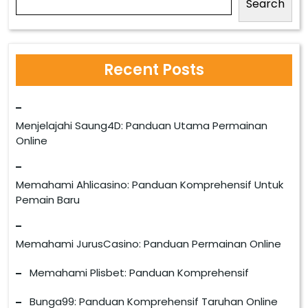
Search
Recent Posts
Menjelajahi Saung4D: Panduan Utama Permainan
Online
Memahami Ahlicasino: Panduan Komprehensif Untuk
Pemain Baru
Memahami JurusCasino: Panduan Permainan Online
Memahami Plisbet: Panduan Komprehensif
Bunga99: Panduan Komprehensif Taruhan Online