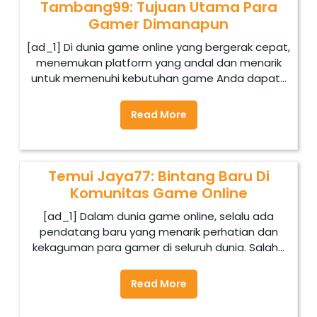
Tambang99: Tujuan Utama Para
Gamer Dimanapun
[ad_1] Di dunia game online yang bergerak cepat,
menemukan platform yang andal dan menarik
untuk memenuhi kebutuhan game Anda dapat...
Read More
Temui Jaya77: Bintang Baru Di
Komunitas Game Online
[ad_1] Dalam dunia game online, selalu ada
pendatang baru yang menarik perhatian dan
kekaguman para gamer di seluruh dunia. Salah...
Read More