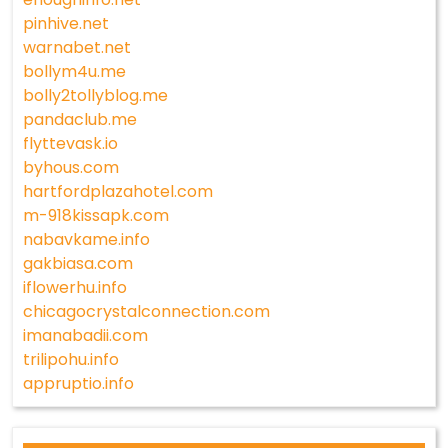
pinhive.net
warnabet.net
bollym4u.me
bolly2tollyblog.me
pandaclub.me
flyttevask.io
byhous.com
hartfordplazahotel.com
m-918kissapk.com
nabavkame.info
gakbiasa.com
iflowerhu.info
chicagocrystalconnection.com
imanabadii.com
trilipohu.info
appruptio.info