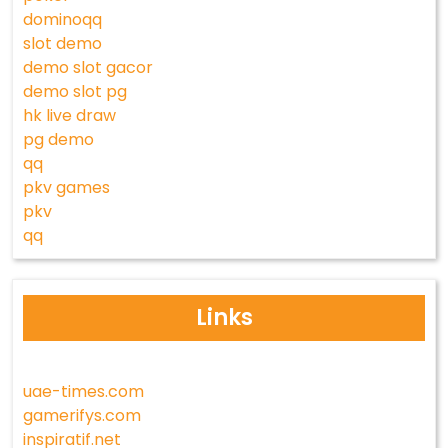
dominoqq
slot demo
demo slot gacor
demo slot pg
hk live draw
pg demo
qq
pkv games
pkv
qq
Links
uae-times.com
gamerifys.com
inspiratif.net