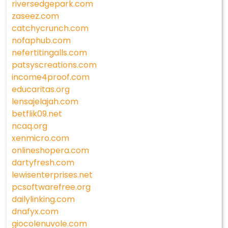
riversedgepark.com
zaseez.com
catchycrunch.com
nofaphub.com
nefertitingalls.com
patsyscreations.com
income4proof.com
educaritas.org
lensajelajah.com
betflik09.net
ncaq.org
xenmicro.com
onlineshopera.com
dartyfresh.com
lewisenterprises.net
pcsoftwarefree.org
dailylinking.com
dnafyx.com
giocolenuvole.com