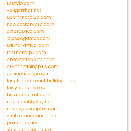
tostylo.com
yougetthat.net
sportsnetclub.com
newbestcrypto.com
oxfordsave.com
iclassicgames.com
saung-artikel.com
fasthokivip2.com
observersports.com
cryptominingplus.com
aquinoticiaspe.com
longhairedfrenchbulldog.com
lawyersforhire.co
businemarket.com
matahari88play.net
moneydescriptor.com
youthsmagazine.com
painaidee.net
sportsdarkest.com