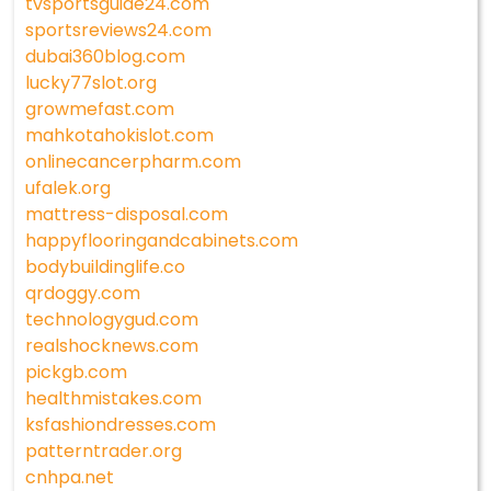
tvsportsguide24.com
sportsreviews24.com
dubai360blog.com
lucky77slot.org
growmefast.com
mahkotahokislot.com
onlinecancerpharm.com
ufalek.org
mattress-disposal.com
happyflooringandcabinets.com
bodybuildinglife.co
qrdoggy.com
technologygud.com
realshocknews.com
pickgb.com
healthmistakes.com
ksfashiondresses.com
patterntrader.org
cnhpa.net