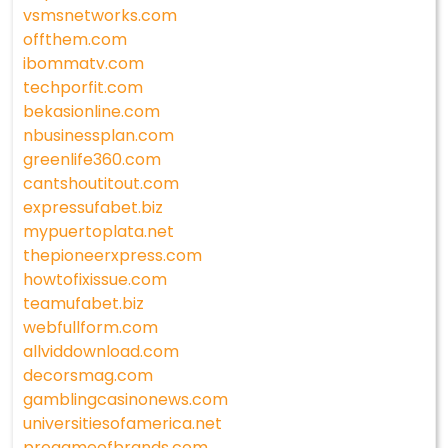
vsmsnetworks.com
offthem.com
ibommatv.com
techporfit.com
bekasionline.com
nbusinessplan.com
greenlife360.com
cantshoutitout.com
expressufabet.biz
mypuertoplata.net
thepioneerxpress.com
howtofixissue.com
teamufabet.biz
webfullform.com
allviddownload.com
decorsmag.com
gamblingcasinonews.com
universitiesofamerica.net
progameofbrands.com