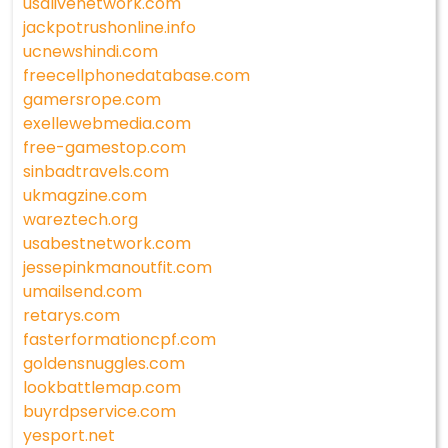
usalivenetwork.com
jackpotrushonline.info
ucnewshindi.com
freecellphonedatabase.com
gamersrope.com
exellewebmedia.com
free-gamestop.com
sinbadtravels.com
ukmagzine.com
wareztech.org
usabestnetwork.com
jessepinkmanoutfit.com
umailsend.com
retarys.com
fasterformationcpf.com
goldensnuggles.com
lookbattlemap.com
buyrdpservice.com
yesport.net