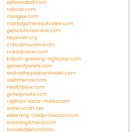
adtennaball.com
nabzah.com
mongive.com
matkagameresultsview.com
getsolutionsonline.com
hispinner.org
criticalinsurance.info
nokariposter.com
kalyan-guessing-nightplay.com
gameofpanels.com
androidappsdownloader.com
usetimenow.com
healthblow.com
gohelpmate.com
rajdhani-satta-matka.com
writerscraft.net
elearning-childprotection.com
wrestling4mena.com
knowledgeforall.info