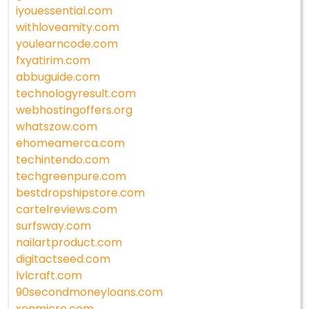
iyouessential.com
withloveamity.com
youlearncode.com
fxyatirim.com
abbuguide.com
technologyresult.com
webhostingoffers.org
whatszow.com
ehomeamerca.com
techintendo.com
techgreenpure.com
bestdropshipstore.com
cartelreviews.com
surfsway.com
nailartproduct.com
digitactseed.com
lvlcraft.com
90secondmoneyloans.com
xenmicro.com