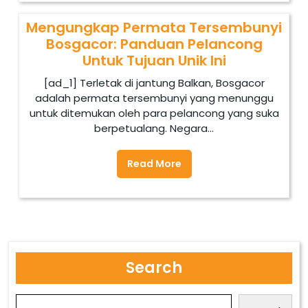
Mengungkap Permata Tersembunyi
Bosgacor: Panduan Pelancong
Untuk Tujuan Unik Ini
[ad_1] Terletak di jantung Balkan, Bosgacor
adalah permata tersembunyi yang menunggu
untuk ditemukan oleh para pelancong yang suka
berpetualang. Negara...
Read More
Search