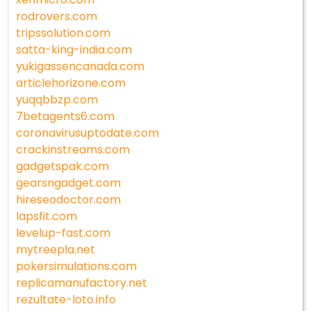
rodrovers.com
tripssolution.com
satta-king-india.com
yukigassencanada.com
articlehorizone.com
yuqqbbzp.com
7betagents6.com
coronavirusuptodate.com
crackinstreams.com
gadgetspak.com
gearsngadget.com
hireseodoctor.com
lapsfit.com
levelup-fast.com
mytreepla.net
pokersimulations.com
replicamanufactory.net
rezultate-loto.info