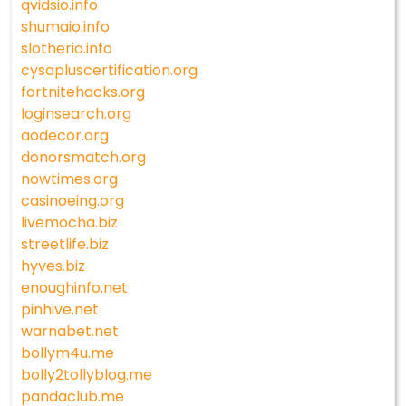
qvidsio.info
shumaio.info
slotherio.info
cysapluscertification.org
fortnitehacks.org
loginsearch.org
aodecor.org
donorsmatch.org
nowtimes.org
casinoeing.org
livemocha.biz
streetlife.biz
hyves.biz
enoughinfo.net
pinhive.net
warnabet.net
bollym4u.me
bolly2tollyblog.me
pandaclub.me