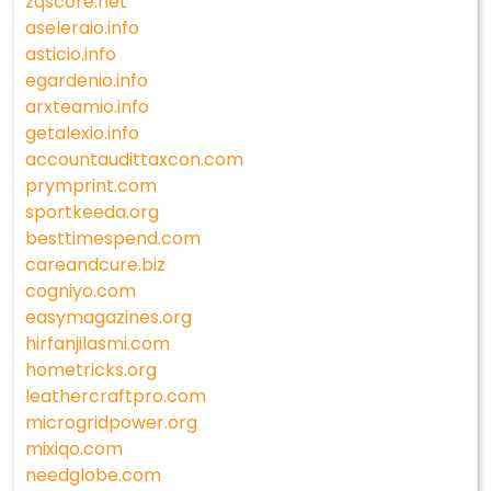
zqscore.net
aseleraio.info
asticio.info
egardenio.info
arxteamio.info
getalexio.info
accountaudittaxcon.com
prymprint.com
sportkeeda.org
besttimespend.com
careandcure.biz
cogniyo.com
easymagazines.org
hirfanjilasmi.com
hometricks.org
leathercraftpro.com
microgridpower.org
mixiqo.com
needglobe.com