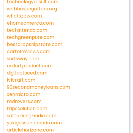
technologyresult.com
webhostingoffers.org
whatszow.com
ehomeamerca.com
techintendo.com
techgreenpure.com
bestdropshipstore.com
cartelreviews.com
surfsway.com
nailartproduct.com
digitactseed.com
lvlcraft.com
90secondmoneyloans.com
xenmicro.com
rodrovers.com
tripssolution.com
satta-king-india.com
yukigassencanada.com
articlehorizone.com