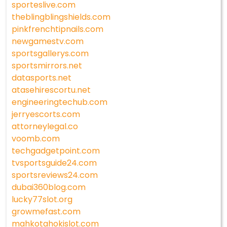
sporteslive.com
theblingblingshields.com
pinkfrenchtipnails.com
newgamestv.com
sportsgallerys.com
sportsmirrors.net
datasports.net
atasehirescortu.net
engineeringtechub.com
jerryescorts.com
attorneylegal.co
voomb.com
techgadgetpoint.com
tvsportsguide24.com
sportsreviews24.com
dubai360blog.com
lucky77slot.org
growmefast.com
mahkotahokislot.com