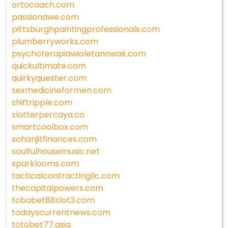
ortocoach.com
passionawe.com
pittsburghpaintingprofessionals.com
plumberryworks.com
psychoterapiawioletanowak.com
quickultimate.com
quirkyquester.com
sexmedicineformen.com
shiftripple.com
slotterpercaya.co
smartcoolbox.com
sohanjitfinances.com
soulfulhousemusic.net
sparklooms.com
tacticalcontractingllc.com
thecapitalpowers.com
tobabet88slot3.com
todayscurrentnews.com
totobet77.asia