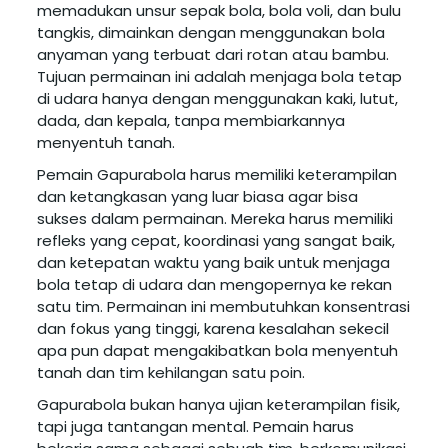
memadukan unsur sepak bola, bola voli, dan bulu
tangkis, dimainkan dengan menggunakan bola
anyaman yang terbuat dari rotan atau bambu.
Tujuan permainan ini adalah menjaga bola tetap
di udara hanya dengan menggunakan kaki, lutut,
dada, dan kepala, tanpa membiarkannya
menyentuh tanah.
Pemain Gapurabola harus memiliki keterampilan
dan ketangkasan yang luar biasa agar bisa
sukses dalam permainan. Mereka harus memiliki
refleks yang cepat, koordinasi yang sangat baik,
dan ketepatan waktu yang baik untuk menjaga
bola tetap di udara dan mengopernya ke rekan
satu tim. Permainan ini membutuhkan konsentrasi
dan fokus yang tinggi, karena kesalahan sekecil
apa pun dapat mengakibatkan bola menyentuh
tanah dan tim kehilangan satu poin.
Gapurabola bukan hanya ujian keterampilan fisik,
tapi juga tantangan mental. Pemain harus