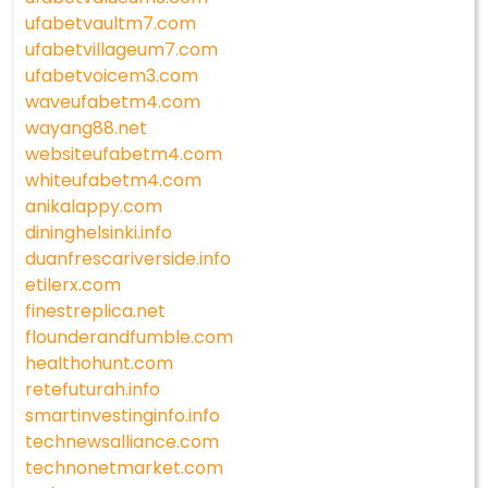
ufabetvaultm7.com
ufabetvillageum7.com
ufabetvoicem3.com
waveufabetm4.com
wayang88.net
websiteufabetm4.com
whiteufabetm4.com
anikalappy.com
dininghelsinki.info
duanfrescariverside.info
etilerx.com
finestreplica.net
flounderandfumble.com
healthohunt.com
retefuturah.info
smartinvestinginfo.info
technewsalliance.com
technonetmarket.com