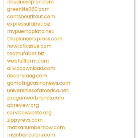
nbusinessplan.com
greenlife360.com
cantshoutitout.com
expressufabet.biz
mypuertoplata.net
thepioneerxpress.com
howtofixissue.com
teamufabet.biz
webfullform.com
allviddownload.com
decorsmag.com
gamblingcasinonews.com
universitiesofamerica.net
progameofbrands.com
qbreview.org
servicewueste.org
zippyrevs.com
matkanumbernow.com
myjobcirculars.com