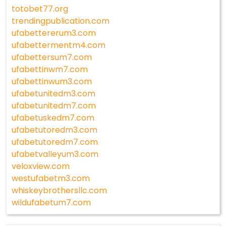
totobet77.org
trendingpublication.com
ufabettererum3.com
ufabettermentm4.com
ufabettersum7.com
ufabettinwm7.com
ufabettinwum3.com
ufabetunitedm3.com
ufabetunitedm7.com
ufabetuskedm7.com
ufabetutoredm3.com
ufabetutoredm7.com
ufabetvalleyum3.com
veloxview.com
westufabetm3.com
whiskeybrothersllc.com
wildufabetum7.com