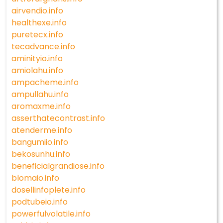
airvendio.info
healthexe.info
puretecx.info
tecadvance.info
aminityio.info
amiolahu.info
ampacheme.info
ampullahu.info
aromaxme.info
asserthatecontrast.info
atenderme.info
bangumiio.info
bekosunhu.info
beneficialgrandiose.info
blomaio.info
dosellinfoplete.info
podtubeio.info
powerfulvolatile.info