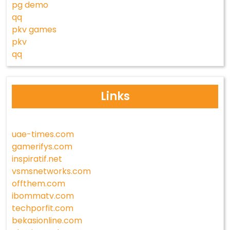
pg demo
qq
pkv games
pkv
qq
Links
uae-times.com
gamerifys.com
inspiratif.net
vsmsnetworks.com
offthem.com
ibommatv.com
techporfit.com
bekasionline.com