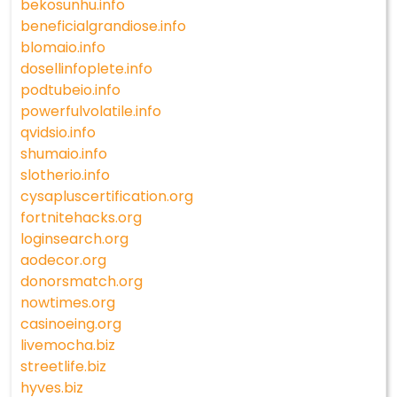
bekosunhu.info
beneficialgrandiose.info
blomaio.info
dosellinfoplete.info
podtubeio.info
powerfulvolatile.info
qvidsio.info
shumaio.info
slotherio.info
cysapluscertification.org
fortnitehacks.org
loginsearch.org
aodecor.org
donorsmatch.org
nowtimes.org
casinoeing.org
livemocha.biz
streetlife.biz
hyves.biz