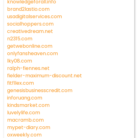
knowledgeforall.info
brand2lastio.com
usadigitalservices.com
socialhoppers.com
creativedream.net
n2315.com
getwebonline.com
onlyfansheaven.com
lky08.com
ralph-fiennes.net
fielder-maximum-discount.net
fitfllex.com
genesisbusinesscredit.com
inforuang.com
kindsmarket.com
luvelylife.com
macramb.com
mypet-diary.com
oxweekly.com