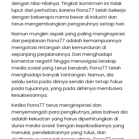
dengan nilai-nilainya. Tingkat komitmen ini tidak
luput dari perhatian, karena Fiona77 telah bekerja
dengan beberapa nama besar di industri dan
terus mengembangkan pengaruhnya setiap hari.
Namun mungkin aspek yang paling menginspirasi
dari perjalanan Fiona77 adalah kemampuannya
mengatasi rintangan dan kemunduran di
sepanjang perjalanannya. Dari menghadapi
komentar negatif hingga menavigasi lanskap
media sosial yang terus berubah, Fiona77 telah
menghadapi banyak tantangan. Namun, dia
selalu setia pada dirinya sendiri dan tetap fokus
pada tujuannya, yang pada akhirnya membawa
kesuksesannya.
Ketika Fiona77 terus menginspirasi dan
menyemangati para pengikutnya, jelas bahwa dia
adalah kekuatan yang harus diperhitungkan di
dunia media sosial. Dengan kepribadiannya yang
menular, pendekatannya yang tulus, dan