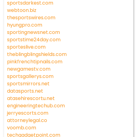
sportsdarkest.com
webtoon.biz
thesportswires.com
hyungpro.com
sportingnewsnet.com
sportstime24day.com
sporteslive.com
theblingblingshields.com
pinkfrenchtipnails.com
newgamestv.com
sportsgallerys.com
sportsmirrors.net
datasports.net
atasehirescortu.net
engineeringtechub.com
jerryescorts.com
attorneylegal.co
voomb.com
techgadgetpoint.com