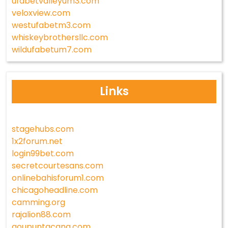
ufabetvalleyum3.com
veloxview.com
westufabetm3.com
whiskeybrothersllc.com
wildufabetum7.com
Links
stagehubs.com
1x2forum.net
login99bet.com
secretcourtesans.com
onlinebahisforum1.com
chicagoheadline.com
camming.org
rajalion88.com
goupuntacana.com