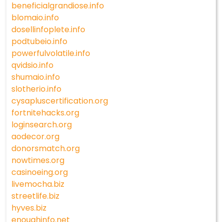
beneficialgrandiose.info
blomaio.info
dosellinfoplete.info
podtubeio.info
powerfulvolatile.info
qvidsio.info
shumaio.info
slotherio.info
cysapluscertification.org
fortnitehacks.org
loginsearch.org
aodecor.org
donorsmatch.org
nowtimes.org
casinoeing.org
livemocha.biz
streetlife.biz
hyves.biz
enoughinfo.net