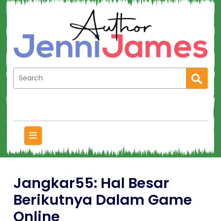
Jangkar55: Hal Besar
Berikutnya Dalam Game
Online