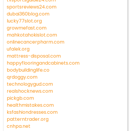
sportsreviews24.com
dubai360blog.com
lucky77slot.org
growmefast.com
mahkotahokislot.com
onlinecancerpharm.com
ufalek.org
mattress-disposal.com
happyflooringandcabinets.com
bodybuildinglife.co
qrdoggy.com
technologygud.com
realshocknews.com
pickgb.com
healthmistakes.com
ksfashiondresses.com
patterntrader.org
cnhpa.net