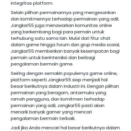
integritas platform.
Selain pilihan permainannya yang mengesankan
dan komitmennya terhadap permainan yang adil,
Jangkar55 juga menawarkan komunitas online
yang berkembang bagi para pemain untuk
terhubung satu sama lain. Mulai dari fitur chat
dalam game hingga forum dan grup media sosial,
Jangkar55 memberikan banyak kesempatan bagi
pemain untuk berinteraksi dan berbagi
pengalaman bermain game.
Seiring dengan semakin populernya game online,
platform seperti Jangkar55 siap menjadi hal
besar berikutnya dalam industri ini. Dengan pilihan
permainan yang beragam, antarmuka yang
ramah pengguna, dan komitmen terhadap
permainan yang adil, Jangkar55 pasti akan
menarik banyak gamer yang mencari
pengalaman bermain terbaik.
Jadi jika Anda mencari hal besar berikutnya dalam