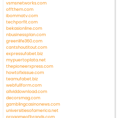
vsmsnetworks.com
offthem.com
ibommatv.com
techporfit.com
bekasionline.com
nbusinessplan.com
greenlife360.com
cantshoutitout.com
expressufabet.biz
mypuertoplata.net
thepioneerxpress.com
howtofixissue.com
teamufabet.biz
webfullform.com
allviddownload.com
decorsmag.com
gamblingcasinonews.com
universitiesofamerica.net
progameofbrands.com