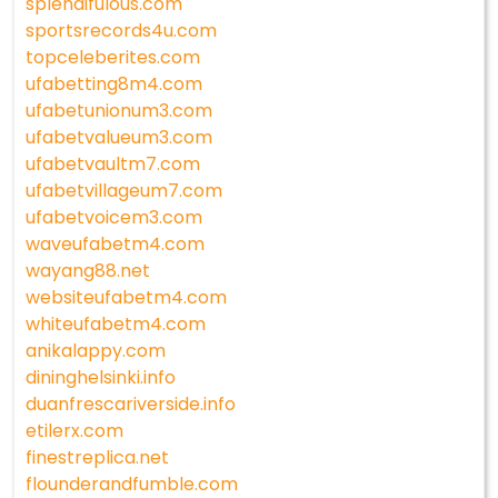
splendifulous.com
sportsrecords4u.com
topceleberites.com
ufabetting8m4.com
ufabetunionum3.com
ufabetvalueum3.com
ufabetvaultm7.com
ufabetvillageum7.com
ufabetvoicem3.com
waveufabetm4.com
wayang88.net
websiteufabetm4.com
whiteufabetm4.com
anikalappy.com
dininghelsinki.info
duanfrescariverside.info
etilerx.com
finestreplica.net
flounderandfumble.com