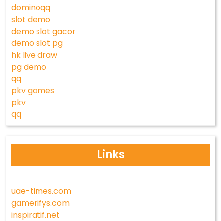
dominoqq
slot demo
demo slot gacor
demo slot pg
hk live draw
pg demo
qq
pkv games
pkv
qq
Links
uae-times.com
gamerifys.com
inspiratif.net