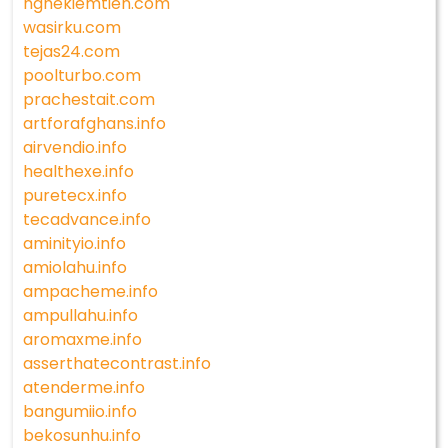
nghekiemtien.com
wasirku.com
tejas24.com
poolturbo.com
prachestait.com
artforafghans.info
airvendio.info
healthexe.info
puretecx.info
tecadvance.info
aminityio.info
amiolahu.info
ampacheme.info
ampullahu.info
aromaxme.info
asserthatecontrast.info
atenderme.info
bangumiio.info
bekosunhu.info