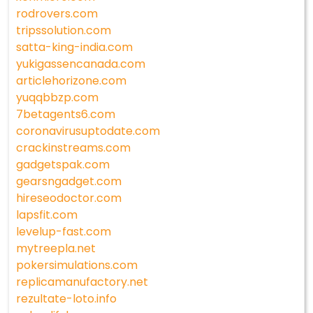
rodrovers.com
tripssolution.com
satta-king-india.com
yukigassencanada.com
articlehorizone.com
yuqqbbzp.com
7betagents6.com
coronavirusuptodate.com
crackinstreams.com
gadgetspak.com
gearsngadget.com
hireseodoctor.com
lapsfit.com
levelup-fast.com
mytreepla.net
pokersimulations.com
replicamanufactory.net
rezultate-loto.info