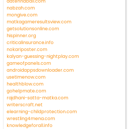
adtennaball.com
nabzah.com
mongive.com
matkagameresultsview.com
getsolutionsonline.com
hispinner.org
criticalinsurance.info
nokariposter.com
kalyan-guessing-nightplay.com
gameofpanels.com
androidappsdownloader.com
usetimenow.com
healthblow.com
gohelpmate.com
rajdhani-satta-matka.com
writerscraft.net
elearning-childprotection.com
wrestling4mena.com
knowledgeforall.info