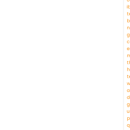
i
t
b
n
g
c
e
m
t
h
t
w
a
d
g
u
p
q