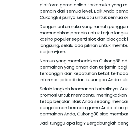
platform game online terkemuka yang 
pemain dari semua level. Baik Anda pem
Cukong88 punya sesuatu untuk semua or
Dengan antarmuka yang ramah penggun
memudahkan pemain untuk terjun langsu
kasino populer seperti slot dan blackjac
langsung, selalu ada pilihan untuk membu
berjam-jam.
Namun yang membedakan Cukong88 adal
permainan yang aman dan terjamin bagi 
tercanggih dan kepatuhan ketat terhad
informasi pribadi dan keuangan Anda selal
Selain langkah keamanan terbaiknya, C
promosi untuk membantu meningkatkan
tetap berjalan. Baik Anda sedang menca
pengalaman bermain game Anda atau pro
permainan Anda, Cukong88 siap memban
Jadi tunggu apa lagi? Bergabunglah deng