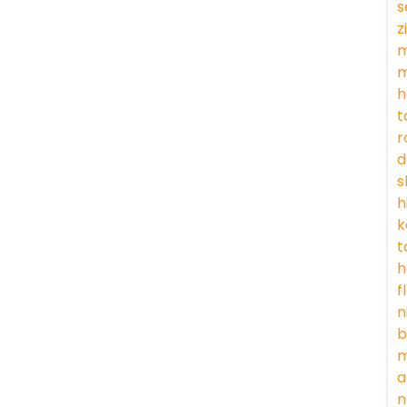
s
z
m
m
h
t
r
d
s
h
k
t
h
f
n
b
m
a
n