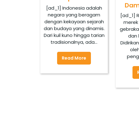
Dam
[ad_1] Indonesia adalah
negara yang beragam
[ad_1] 
dengan kekayaan sejarah
merek
dan budaya yang dinamis.
gebrakan
Dari kuil kuno hingga tarian
dan 
tradisionalnya, ada...
Didirik
ole
peng
Read More