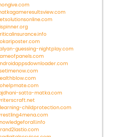
ongive.com
atkagameresultsview.com
etsolutionsonline.com
ispinner.org
riticalinsurance.info
okariposter.com
alyan-guessing-nightplay.com
ameofpanels.com
ndroidappsdownloader.com
setimenow.com
ealthblow.com
ohelpmate.com
ajdhani-satta-matka.com
riterscraft.net
learning-childprotection.com
restling4mena.com
nowledgeforall.info
rand2lastio.com
sadigitalservices.com