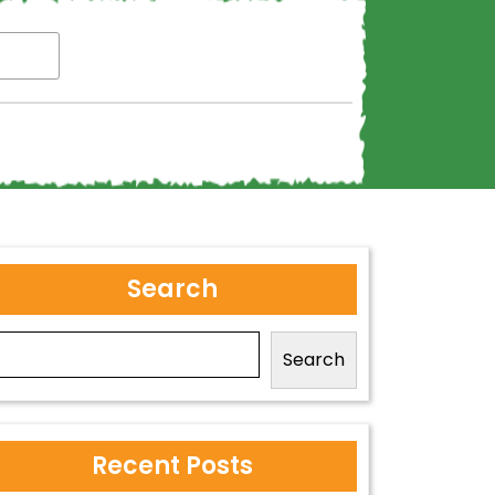
Search
Search
Recent Posts