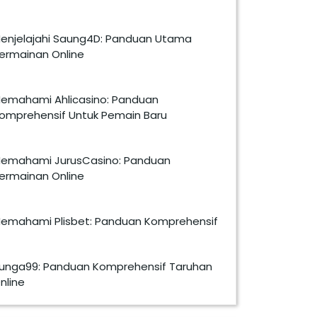
enjelajahi Saung4D: Panduan Utama
ermainan Online
emahami Ahlicasino: Panduan
omprehensif Untuk Pemain Baru
emahami JurusCasino: Panduan
ermainan Online
emahami Plisbet: Panduan Komprehensif
unga99: Panduan Komprehensif Taruhan
nline