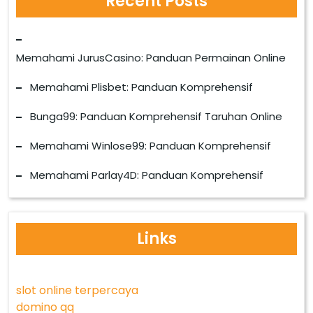
Recent Posts
Memahami JurusCasino: Panduan Permainan Online
Memahami Plisbet: Panduan Komprehensif
Bunga99: Panduan Komprehensif Taruhan Online
Memahami Winlose99: Panduan Komprehensif
Memahami Parlay4D: Panduan Komprehensif
Links
slot online terpercaya
domino qq