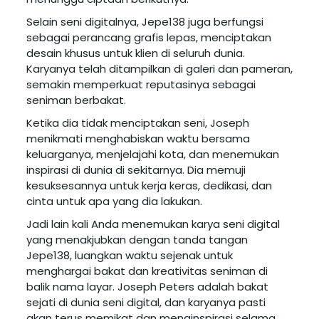
Selain seni digitalnya, Jepe138 juga berfungsi
sebagai perancang grafis lepas, menciptakan
desain khusus untuk klien di seluruh dunia.
Karyanya telah ditampilkan di galeri dan pameran,
semakin memperkuat reputasinya sebagai
seniman berbakat.
Ketika dia tidak menciptakan seni, Joseph
menikmati menghabiskan waktu bersama
keluarganya, menjelajahi kota, dan menemukan
inspirasi di dunia di sekitarnya. Dia memuji
kesuksesannya untuk kerja keras, dedikasi, dan
cinta untuk apa yang dia lakukan.
Jadi lain kali Anda menemukan karya seni digital
yang menakjubkan dengan tanda tangan
Jepe138, luangkan waktu sejenak untuk
menghargai bakat dan kreativitas seniman di
balik nama layar. Joseph Peters adalah bakat
sejati di dunia seni digital, dan karyanya pasti
akan terus memikat dan menginspirasi selama