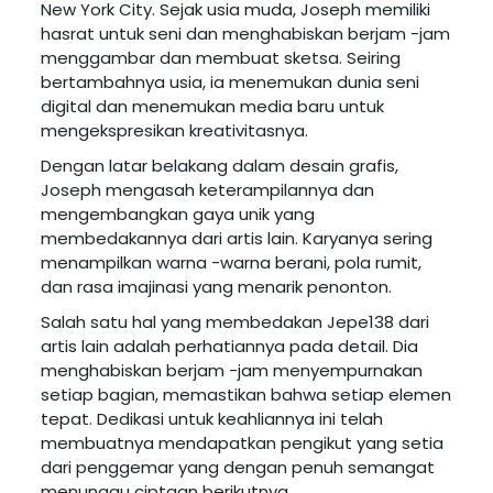
New York City. Sejak usia muda, Joseph memiliki
hasrat untuk seni dan menghabiskan berjam -jam
menggambar dan membuat sketsa. Seiring
bertambahnya usia, ia menemukan dunia seni
digital dan menemukan media baru untuk
mengekspresikan kreativitasnya.
Dengan latar belakang dalam desain grafis,
Joseph mengasah keterampilannya dan
mengembangkan gaya unik yang
membedakannya dari artis lain. Karyanya sering
menampilkan warna -warna berani, pola rumit,
dan rasa imajinasi yang menarik penonton.
Salah satu hal yang membedakan Jepe138 dari
artis lain adalah perhatiannya pada detail. Dia
menghabiskan berjam -jam menyempurnakan
setiap bagian, memastikan bahwa setiap elemen
tepat. Dedikasi untuk keahliannya ini telah
membuatnya mendapatkan pengikut yang setia
dari penggemar yang dengan penuh semangat
menunggu ciptaan berikutnya.