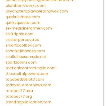
plumberryworks.com
psychoterapiawioletanowak.com
quickultimate.com
quirkyquester.com
sexmedicineformen.com
shiftripple.com
slotterpercaya.co
smartcoolbox.com
sohanjitfinances.com
soulfulhousemusic.net
sparklooms.com
tacticalcontractingllc.com
thecapitalpowers.com
tobabet88slot3.com
todayscurrentnews.com
totobet77.asia
totobet77.org
trendingpublication.com