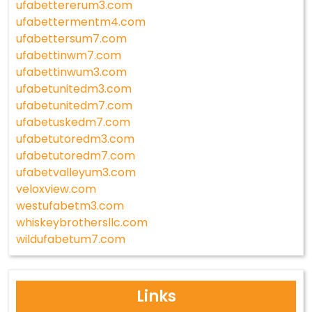
ufabettererum3.com
ufabettermentm4.com
ufabettersum7.com
ufabettinwm7.com
ufabettinwum3.com
ufabetunitedm3.com
ufabetunitedm7.com
ufabetuskedm7.com
ufabetutoredm3.com
ufabetutoredm7.com
ufabetvalleyum3.com
veloxview.com
westufabetm3.com
whiskeybrothersllc.com
wildufabetum7.com
Links