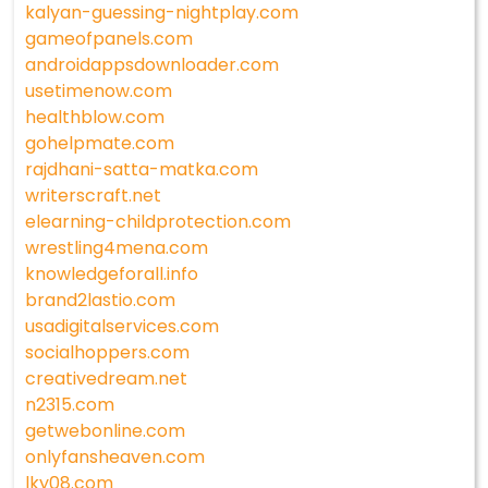
kalyan-guessing-nightplay.com
gameofpanels.com
androidappsdownloader.com
usetimenow.com
healthblow.com
gohelpmate.com
rajdhani-satta-matka.com
writerscraft.net
elearning-childprotection.com
wrestling4mena.com
knowledgeforall.info
brand2lastio.com
usadigitalservices.com
socialhoppers.com
creativedream.net
n2315.com
getwebonline.com
onlyfansheaven.com
lky08.com