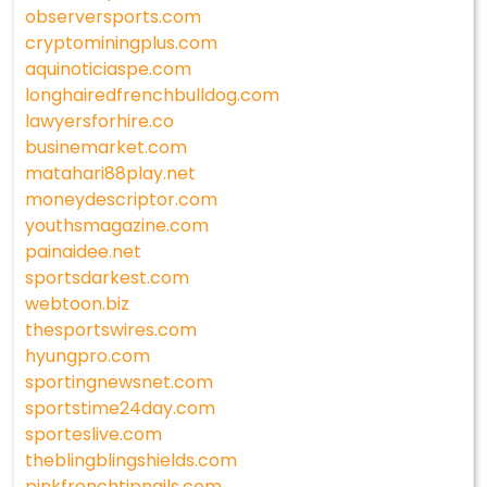
observersports.com
cryptominingplus.com
aquinoticiaspe.com
longhairedfrenchbulldog.com
lawyersforhire.co
businemarket.com
matahari88play.net
moneydescriptor.com
youthsmagazine.com
painaidee.net
sportsdarkest.com
webtoon.biz
thesportswires.com
hyungpro.com
sportingnewsnet.com
sportstime24day.com
sporteslive.com
theblingblingshields.com
pinkfrenchtipnails.com