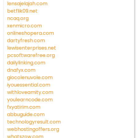
lensajelajah.com
betflik09.net
ncaq.org
xenmicro.com
onlineshopera.com
dartyfresh.com
lewisenterprises.net
pcsoftwarefree.org
dailylinking.com
dnafyx.com
giocolenuvole.com
iyouessential.com
withloveamity.com
youlearncode.com
fxyatirim.com
abbuguide.com
technologyresult.com
webhostingoffers.org
whatszow.com