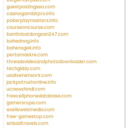
guestpostingseo.com
casinogambitpro.info
pokerplaymasters.info
courseoncourse.com
bantinbatdongsan247.com
bahednog.info
bahenxgek.info
pertamaskre.com
threadsvideoandphotodownloader.com
techgiddy.com
usalivenetwork.com
jackpotrushonline.info
ucnewshindi.com
freecellphonedatabase.com
gamersrope.com
exellewebmedia.com
free-gamestop.com
sinbadtravels.com