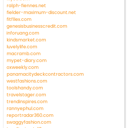
ralph-fiennes.net
fielder-maximum-discount.net
fitfllex.com
genesisbusinesscredit.com
inforuang.com
kindsmarket.com
luvelylife.com
macramb.com
mypet-diary.com
oxweekly.com
panamacitydeckcontractors.com
westfashions.com
toolshandy.com
travelstager.com
trendinspires.com
rannyephul.com
reportradar360.com
swaggyfashion.com