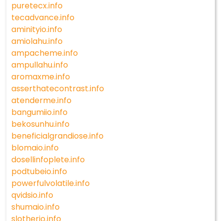
puretecx.info
tecadvance.info
aminityio.info
amiolahu.info
ampacheme.info
ampullahu.info
aromaxme.info
asserthatecontrast.info
atenderme.info
bangumiio.info
bekosunhu.info
beneficialgrandiose.info
blomaio.info
dosellinfoplete.info
podtubeio.info
powerfulvolatile.info
qvidsio.info
shumaio.info
slotherio.info