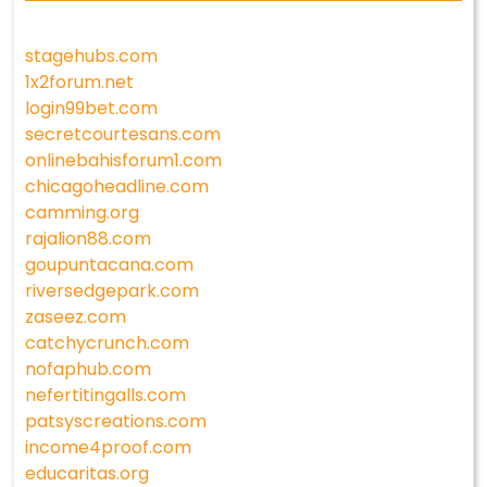
stagehubs.com
1x2forum.net
login99bet.com
secretcourtesans.com
onlinebahisforum1.com
chicagoheadline.com
camming.org
rajalion88.com
goupuntacana.com
riversedgepark.com
zaseez.com
catchycrunch.com
nofaphub.com
nefertitingalls.com
patsyscreations.com
income4proof.com
educaritas.org