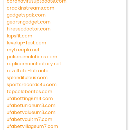
coronavirusuptodate.com
crackinstreams.com
gadgetspak.com
gearsngadget.com
hireseodoctor.com
lapsfit.com
levelup-fast.com
mytreepla.net
pokersimulations.com
replicamanufactory.net
rezultate-loto.info
splendifulous.com
sportsrecords4u.com
topceleberites.com
ufabetting8m4.com
ufabetunionum3.com
ufabetvalueum3.com
ufabetvaultm7.com
ufabetvillageum7.com