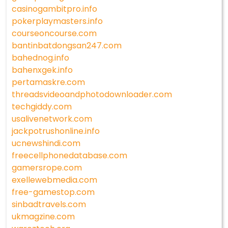
casinogambitpro.info
pokerplaymasters.info
courseoncourse.com
bantinbatdongsan247.com
bahednog.info
bahenxgek.info
pertamaskre.com
threadsvideoandphotodownloader.com
techgiddy.com
usalivenetwork.com
jackpotrushonline.info
ucnewshindi.com
freecellphonedatabase.com
gamersrope.com
exellewebmedia.com
free-gamestop.com
sinbadtravels.com
ukmagzine.com