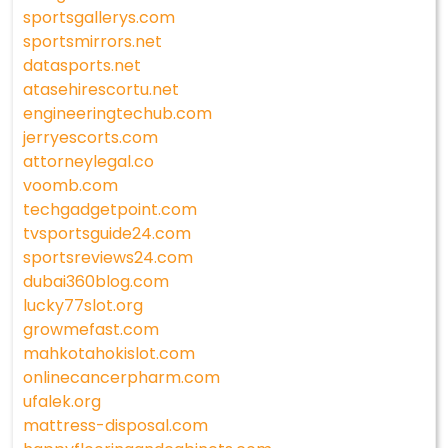
sportsgallerys.com
sportsmirrors.net
datasports.net
atasehirescortu.net
engineeringtechub.com
jerryescorts.com
attorneylegal.co
voomb.com
techgadgetpoint.com
tvsportsguide24.com
sportsreviews24.com
dubai360blog.com
lucky77slot.org
growmefast.com
mahkotahokislot.com
onlinecancerpharm.com
ufalek.org
mattress-disposal.com