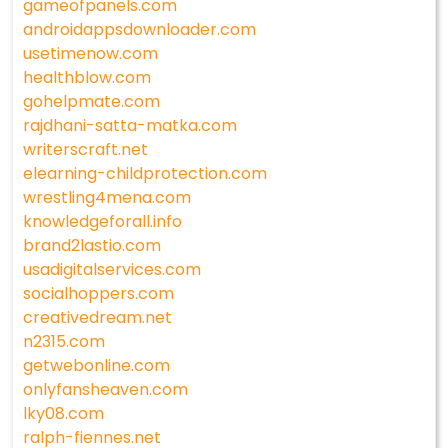
gameofpanels.com
androidappsdownloader.com
usetimenow.com
healthblow.com
gohelpmate.com
rajdhani-satta-matka.com
writerscraft.net
elearning-childprotection.com
wrestling4mena.com
knowledgeforall.info
brand2lastio.com
usadigitalservices.com
socialhoppers.com
creativedream.net
n2315.com
getwebonline.com
onlyfansheaven.com
lky08.com
ralph-fiennes.net