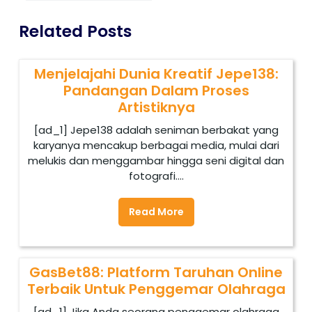
Related Posts
Menjelajahi Dunia Kreatif Jepe138:
Pandangan Dalam Proses
Artistiknya
[ad_1] Jepe138 adalah seniman berbakat yang
karyanya mencakup berbagai media, mulai dari
melukis dan menggambar hingga seni digital dan
fotografi....
Read More
GasBet88: Platform Taruhan Online
Terbaik Untuk Penggemar Olahraga
[ad_1] Jika Anda seorang penggemar olahraga