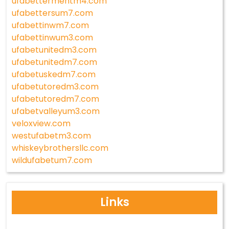
ufabettermentm4.com
ufabettersum7.com
ufabettinwm7.com
ufabettinwum3.com
ufabetunitedm3.com
ufabetunitedm7.com
ufabetuskedm7.com
ufabetutoredm3.com
ufabetutoredm7.com
ufabetvalleyum3.com
veloxview.com
westufabetm3.com
whiskeybrothersllc.com
wildufabetum7.com
Links