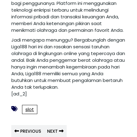
bagi penggunanya. Platform ini menggunakan
teknologi enkripsi terbaru untuk melindungi
informasi pribadi dan transaksi keuangan Anda,
memberi Anda ketenangan pikiran saat
menikmati olahraga dan permainan favorit Anda.
Jadi mengapa menunggu? Bergabunglah dengan
Liga188 hari ini dan rasakan sensasi taruhan
olahraga di lingkungan online yang tepercaya dan
andal. Baik Anda penggemar berat olahraga atau
hanya ingin menambah kegembiraan pada hari
Anda, Liga188 memiliki semua yang Anda
butuhkan untuk membuat pengalaman bertaruh
Anda tak terlupakan.
[ad_2]
slot
PREVIOUS
NEXT