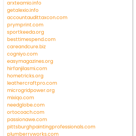
arxteamio.info
getalexio.info
accountaudittaxcon.com
prymprint.com
sportkeeda.org
besttimespend.com
careandcure.biz
cogniyo.com
easymagazines.org
hirfanjilasmi.com
hometricks.org
leathercraftpro.com
microgridpower.org
mixiqo.com
needglobe.com
ortocoach.com
passionawe.com
pittsburghpaintingprofessionals.com
plumberryworks.com