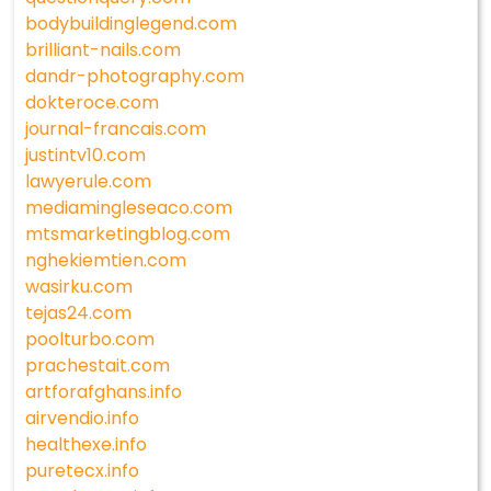
bodybuildinglegend.com
brilliant-nails.com
dandr-photography.com
dokteroce.com
journal-francais.com
justintv10.com
lawyerule.com
mediamingleseaco.com
mtsmarketingblog.com
nghekiemtien.com
wasirku.com
tejas24.com
poolturbo.com
prachestait.com
artforafghans.info
airvendio.info
healthexe.info
puretecx.info