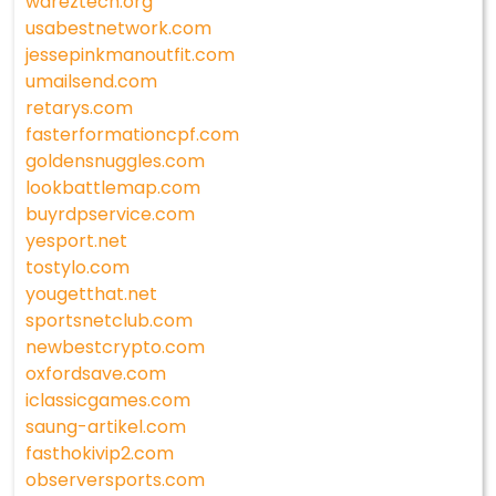
wareztech.org
usabestnetwork.com
jessepinkmanoutfit.com
umailsend.com
retarys.com
fasterformationcpf.com
goldensnuggles.com
lookbattlemap.com
buyrdpservice.com
yesport.net
tostylo.com
yougetthat.net
sportsnetclub.com
newbestcrypto.com
oxfordsave.com
iclassicgames.com
saung-artikel.com
fasthokivip2.com
observersports.com