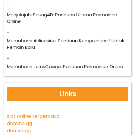
Menjelajahi Saung4D: Panduan Utama Permainan
Online
Memahami Ahlicasino: Panduan Komprehensif Untuk
Pemain Baru
Memahami JurusCasino: Panduan Permainan Online
Links
slot online terpercaya
domino qq
dominoqq