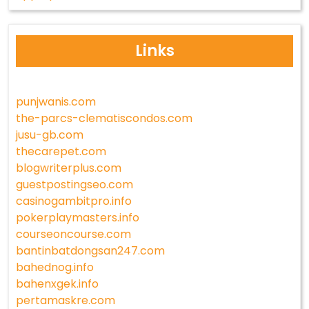
Links
punjwanis.com
the-parcs-clematiscondos.com
jusu-gb.com
thecarepet.com
blogwriterplus.com
guestpostingseo.com
casinogambitpro.info
pokerplaymasters.info
courseoncourse.com
bantinbatdongsan247.com
bahednog.info
bahenxgek.info
pertamaskre.com