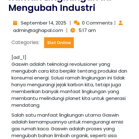
Mengubah Industri
|
|
September 14, 2025
0 Comments
|
admin@aghapal.com
5:17 am
Categories:
Slot Online
[ad_1]
Gaswin adalah teknologi revolusioner yang
mengubah cara kita berpikir tentang produksi dan
konsumsi energi. Solusi ramah lingkungan ini tidak
hanya mengurangi jejak karbon kita, tetapi juga
memberikan banyak manfaat lingkungan yang
membantu melindungi planet kita untuk generasi
mendatang.
Salah satu manfaat lingkungan utama Gaswin
adalah kemampuannya untuk mengurangi emisi
gas rumah kaca. Gaswin adalah proses yang
mengubah bahan limbah organik, seperti sisa