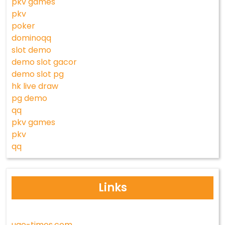
pkv games
pkv
poker
dominoqq
slot demo
demo slot gacor
demo slot pg
hk live draw
pg demo
qq
pkv games
pkv
qq
Links
uae-times.com