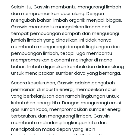
Selain itu, Gaswin membantu mengurangi limbah
dan mempromosikan daur ulang. Dengan
mengubah bahan limbah organik menjadi biogas,
Gaswin membantu mengalihkan limbah dari
tempat pembuangan sampah dan mengurangi
jumlah limbah yang dihasilkan. Ini tidak hanya
membantu mengurangi dampak lingkungan dari
pembuangan limbah, tetapi juga membantu
mempromosikan ekonomi melingkar di mana
bahan limbah digunakan kembali dan didaur ulang
untuk menciptakan sumber daya yang berharga.
Secara keseluruhan, Gaswin adalah pengubah
permainan di industri energi, memberikan solusi
yang berkelanjutan dan ramah lingkungan untuk
kebutuhan energi kita. Dengan mengurangi emisi
gas rumah kaca, mempromosikan sumber energi
terbarukan, dan mengurangi limbah, Gaswin
membantu melindungi lingkungan kita dan
menciptakan masa depan yang lebih