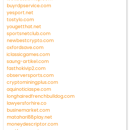
buyrdpservice.com
yesport.net
tostylo.com
yougetthat.net
sportsnetclub.com
newbestcrypto.com
oxfordsave.com
iclassicgames.com
saung-artikel.com
fasthokivip2.com
observersports.com
cryptominingplus.com
aquinoticiaspe.com
longhairedfrenchbulldog.com
lawyersforhire.co
businemarket.com
matahari88play.net
moneydescriptor.com