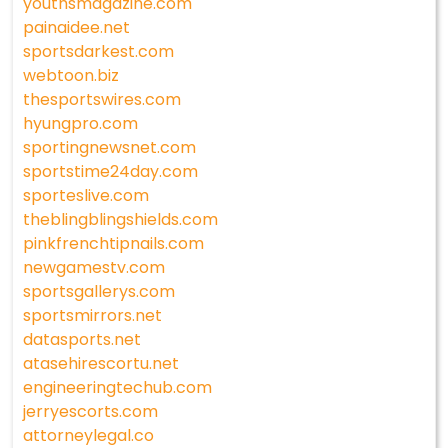
youthsmagazine.com
painaidee.net
sportsdarkest.com
webtoon.biz
thesportswires.com
hyungpro.com
sportingnewsnet.com
sportstime24day.com
sporteslive.com
theblingblingshields.com
pinkfrenchtipnails.com
newgamestv.com
sportsgallerys.com
sportsmirrors.net
datasports.net
atasehirescortu.net
engineeringtechub.com
jerryescorts.com
attorneylegal.co