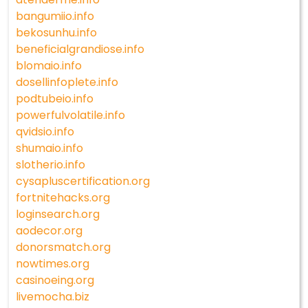
bangumiio.info
bekosunhu.info
beneficialgrandiose.info
blomaio.info
dosellinfoplete.info
podtubeio.info
powerfulvolatile.info
qvidsio.info
shumaio.info
slotherio.info
cysapluscertification.org
fortnitehacks.org
loginsearch.org
aodecor.org
donorsmatch.org
nowtimes.org
casinoeing.org
livemocha.biz