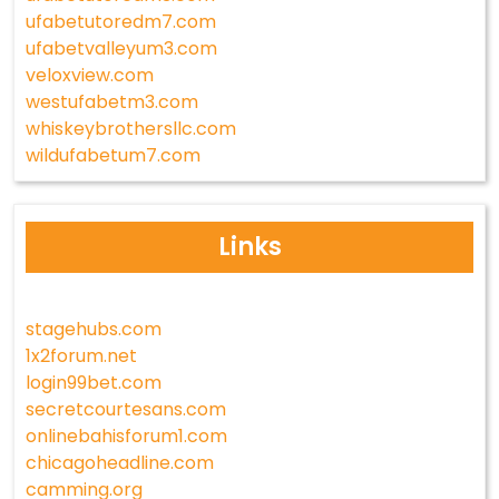
ufabetutoredm7.com
ufabetvalleyum3.com
veloxview.com
westufabetm3.com
whiskeybrothersllc.com
wildufabetum7.com
Links
stagehubs.com
1x2forum.net
login99bet.com
secretcourtesans.com
onlinebahisforum1.com
chicagoheadline.com
camming.org