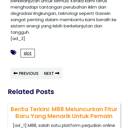
berkelanjutan untuk semua. Ketika kami terus
menghadapi tantangan perubahan iklim dan
degradasi lingkungan, teknologi seperti Gaswin
sangat penting dalam membantu kami beralih ke
sistem energi yang lebih berkelanjutan dan
tangguh.
[ad_2]
slot
PREVIOUS
NEXT
Related Posts
Berita Terkini: M88 Meluncurkan Fitur
Baru Yang Menarik Untuk Pemain
[ad_1] M88, salah satu platform perjudian online