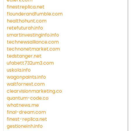
finestreplica.net
flounderandfumble.com
healthohunt.com
retefuturah.info
smartinvestinginfo.info
technewsalliance.com
technonetmarket.com
tedstanger.net
ufabett732um3.com
uskola.info
wagonpaints.info
waitfornext.com
clearvisionmarketing.co
quantum-code.co
whatnews.me
final-dream.com
finest-replica.net
gestioneinh.info