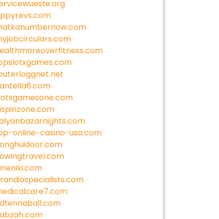
ervicewueste.org
ippyrevs.com
atkanumbernow.com
yjobcirculars.com
ealthmoreoverfitness.com
opslotxgames.com
outerloggnet.net
antella6.com
lotsgamesone.com
ispinzone.com
alyanbazarnights.com
op-online-casino-usa.com
onghuidoor.com
lowingtravel.com
ineniki.com
randiospecialists.com
edicalcare7.com
dtennaball.com
abzah.com