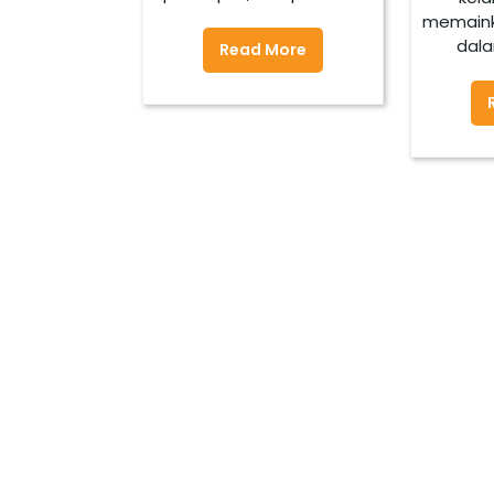
memaink
dala
Read More