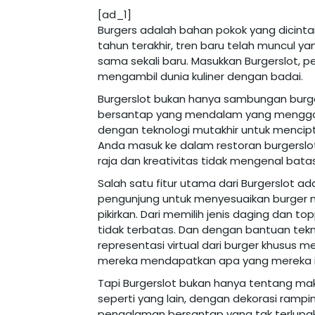
[ad_1]
Burgers adalah bahan pokok yang dicinta
tahun terakhir, tren baru telah muncul 
sama sekali baru. Masukkan Burgerslot,
mengambil dunia kuliner dengan badai.
Burgerslot bukan hanya sambungan burge
bersantap yang mendalam yang menggab
dengan teknologi mutakhir untuk mencip
Anda masuk ke dalam restoran burgerslot
raja dan kreativitas tidak mengenal batas
Salah satu fitur utama dari Burgerslot a
pengunjung untuk menyesuaikan burger 
pikirkan. Dari memilih jenis daging dan top
tidak terbatas. Dan dengan bantuan tekn
representasi virtual dari burger khusus
mereka mendapatkan apa yang mereka i
Tapi Burgerslot bukan hanya tentang mak
seperti yang lain, dengan dekorasi ram
pengalaman bersantap yang tak terlupa