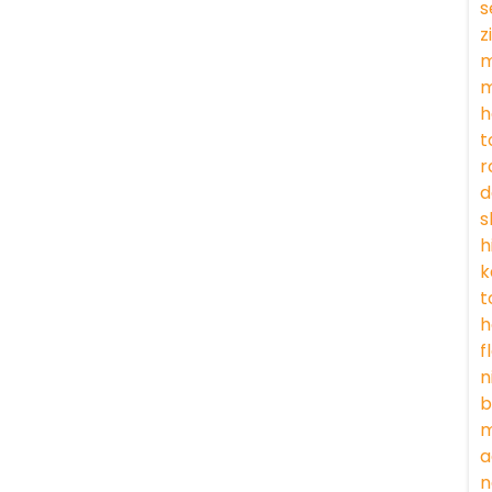
s
z
m
m
h
t
r
d
s
h
k
t
h
f
n
b
m
a
n