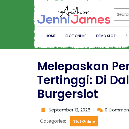
HOME
SLOT ONLINE
DEMO SLOT
S
Melepaskan Pe
Tertinggi: Di ​
Burgerslot
|
September 12, 2025
0 Commen
Categories:
Slot Online