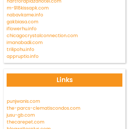
hartfordplazahotel.com
m-918kissapk.com
nabavkame.info
gakbiasa.com
iflowerhu.info
chicagocrystalconnection.com
imanabadii.com
trilipohu.info
appruptio.info
Links
punjwanis.com
the-parcs-clematiscondos.com
jusu-gb.com
thecarepet.com
blogwriterplus.com