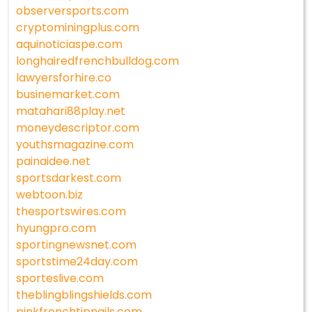
observersports.com
cryptominingplus.com
aquinoticiaspe.com
longhairedfrenchbulldog.com
lawyersforhire.co
businemarket.com
matahari88play.net
moneydescriptor.com
youthsmagazine.com
painaidee.net
sportsdarkest.com
webtoon.biz
thesportswires.com
hyungpro.com
sportingnewsnet.com
sportstime24day.com
sporteslive.com
theblingblingshields.com
pinkfrenchtipnails.com