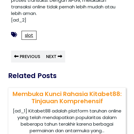
proses transaksi. Dengan APG9, melakukan
transaksi online tidak pernah lebih mudah atau
lebih aman.
[ad_2]
slot
PREVIOUS
NEXT
Related Posts
Membuka Kunci Rahasia Kitabet88:
Tinjauan Komprehensif
[ad_1] Kitabet88 adalah platform taruhan online
yang telah mendapatkan popularitas dalam
beberapa tahun terakhir karena berbagai
permainan dan antarmuka yang...