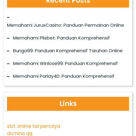
Recent Posts
Memahami JurusCasino: Panduan Permainan Online
Memahami Plisbet: Panduan Komprehensif
Bunga99: Panduan Komprehensif Taruhan Online
Memahami Winlose99: Panduan Komprehensif
Memahami Parlay4D: Panduan Komprehensif
Links
slot online terpercaya
domino qq