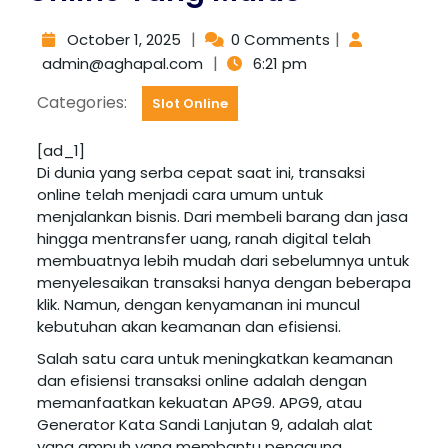
|
|
October 1, 2025
0 Comments
|
admin@aghapal.com
6:21 pm
Categories:
Slot Online
[ad_1]
Di dunia yang serba cepat saat ini, transaksi
online telah menjadi cara umum untuk
menjalankan bisnis. Dari membeli barang dan jasa
hingga mentransfer uang, ranah digital telah
membuatnya lebih mudah dari sebelumnya untuk
menyelesaikan transaksi hanya dengan beberapa
klik. Namun, dengan kenyamanan ini muncul
kebutuhan akan keamanan dan efisiensi.
Salah satu cara untuk meningkatkan keamanan
dan efisiensi transaksi online adalah dengan
memanfaatkan kekuatan APG9. APG9, atau
Generator Kata Sandi Lanjutan 9, adalah alat
yang ampuh yang membantu pengguna