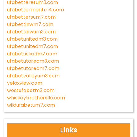
ufabettererum3.com
ufabettermentm4.com
ufabettersum7.com
ufabettinwm7.com
ufabettinwum3.com
ufabetunitedm3.com
ufabetunitedm7.com
ufabetuskedm7.com
ufabetutoredm3.com
ufabetutoredm7.com
ufabetvalleyum3.com
veloxview.com
westufabetm3.com
whiskeybrothersllc.com
wildufabetum7.com
Links