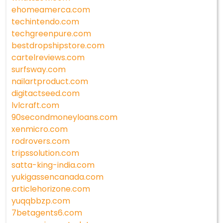
ehomeamerca.com
techintendo.com
techgreenpure.com
bestdropshipstore.com
cartelreviews.com
surfsway.com
nailartproduct.com
digitactseed.com
lvlcraft.com
90secondmoneyloans.com
xenmicro.com
rodrovers.com
tripssolution.com
satta-king-india.com
yukigassencanada.com
articlehorizone.com
yuqqbbzp.com
7betagents6.com