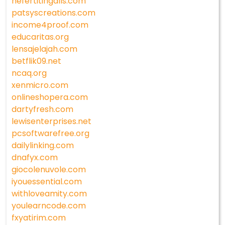
nefertitingalls.com
patsyscreations.com
income4proof.com
educaritas.org
lensajelajah.com
betflik09.net
ncaq.org
xenmicro.com
onlineshopera.com
dartyfresh.com
lewisenterprises.net
pcsoftwarefree.org
dailylinking.com
dnafyx.com
giocolenuvole.com
iyouessential.com
withloveamity.com
youlearncode.com
fxyatirim.com