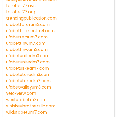
totobet77.asia
totobet77.org
trendingpublication.com
ufabettererum3.com
ufabettermentm4.com
ufabettersum7.com
ufabettinwm7.com
ufabettinwum3.com
ufabetunitedm3.com
ufabetunitedm7.com
ufabetuskedm7.com
ufabetutoredm3.com
ufabetutoredm7.com
ufabetvalleyum3.com
veloxview.com
westufabetm3.com
whiskeybrothersllc.com
wildufabetum7.com