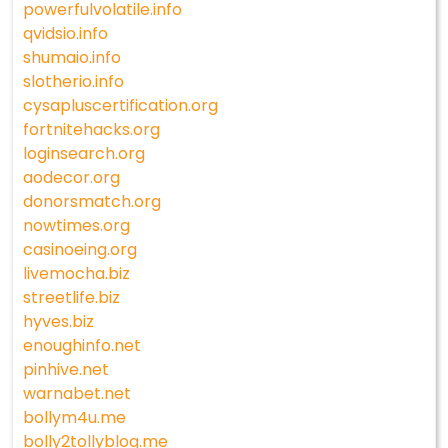
powerfulvolatile.info
qvidsio.info
shumaio.info
slotherio.info
cysapluscertification.org
fortnitehacks.org
loginsearch.org
aodecor.org
donorsmatch.org
nowtimes.org
casinoeing.org
livemocha.biz
streetlife.biz
hyves.biz
enoughinfo.net
pinhive.net
warnabet.net
bollym4u.me
bolly2tollyblog.me