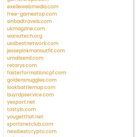
exellewebmedia.com
free-gamestop.com
sinbadtravels.com
ukmagzine.com
wareztech.org
usabestnetwork.com
jessepinkmanoutfit.com
umailsend.com
retarys.com
fasterformationcpf.com
goldensnuggles.com
lookbattlemap.com
buyrdpservice.com
yesport.net
tostylo.com
yougetthat.net
sportsnetclub.com
newbestcrypto.com