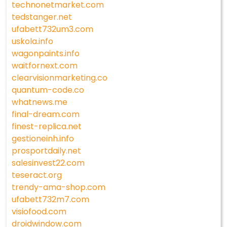
technonetmarket.com
tedstanger.net
ufabett732um3.com
uskola.info
wagonpaints.info
waitfornext.com
clearvisionmarketing.co
quantum-code.co
whatnews.me
final-dream.com
finest-replica.net
gestioneinh.info
prosportdaily.net
salesinvest22.com
teseract.org
trendy-ama-shop.com
ufabett732m7.com
visiofood.com
droidwindow.com