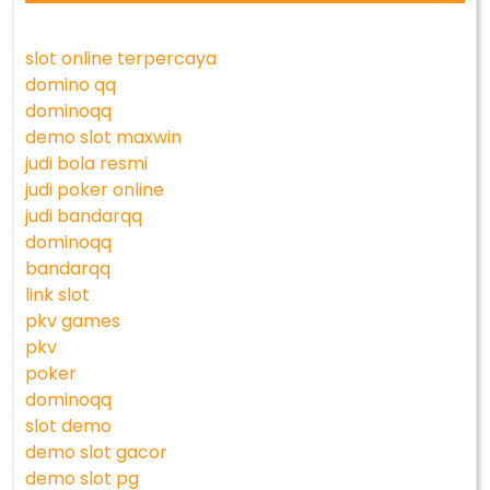
slot online terpercaya
domino qq
dominoqq
demo slot maxwin
judi bola resmi
judi poker online
judi bandarqq
dominoqq
bandarqq
link slot
pkv games
pkv
poker
dominoqq
slot demo
demo slot gacor
demo slot pg