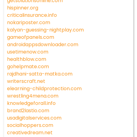
getsolutionsonline.com
hispinner.org
criticalinsurance.info
nokariposter.com
kalyan-guessing-nightplay.com
gameofpanels.com
androidappsdownloader.com
usetimenow.com
healthblow.com
gohelpmate.com
rajdhani-satta-matka.com
writerscraft.net
elearning-childprotection.com
wrestling4mena.com
knowledgeforall.info
brand2lastio.com
usadigitalservices.com
socialhoppers.com
creativedream.net