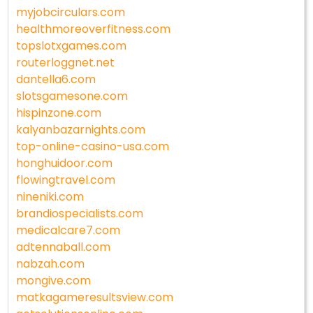
myjobcirculars.com
healthmoreoverfitness.com
topslotxgames.com
routerloggnet.net
dantella6.com
slotsgamesone.com
hispinzone.com
kalyanbazarnights.com
top-online-casino-usa.com
honghuidoor.com
flowingtravel.com
nineniki.com
brandiospecialists.com
medicalcare7.com
adtennaball.com
nabzah.com
mongive.com
matkagameresultsview.com