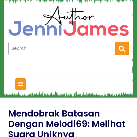
Mendobrak Batasan
Dengan Melodi69: Melihat
Suara Uniknya