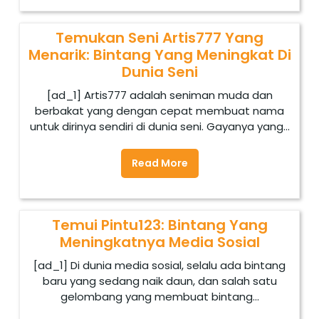
Temukan Seni Artis777 Yang
Menarik: Bintang Yang Meningkat Di
Dunia Seni
[ad_1] Artis777 adalah seniman muda dan
berbakat yang dengan cepat membuat nama
untuk dirinya sendiri di dunia seni. Gayanya yang...
Read More
Temui Pintu123: Bintang Yang
Meningkatnya Media Sosial
[ad_1] Di dunia media sosial, selalu ada bintang
baru yang sedang naik daun, dan salah satu
gelombang yang membuat bintang...