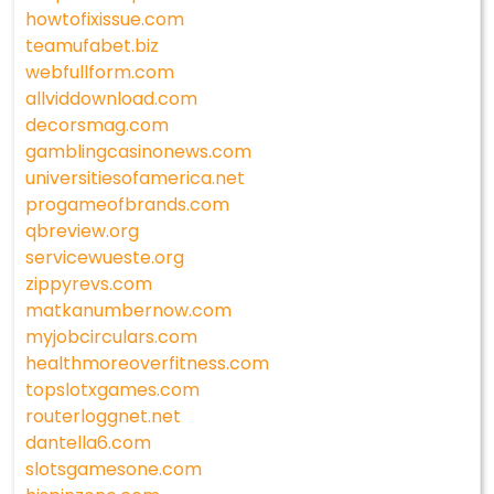
howtofixissue.com
teamufabet.biz
webfullform.com
allviddownload.com
decorsmag.com
gamblingcasinonews.com
universitiesofamerica.net
progameofbrands.com
qbreview.org
servicewueste.org
zippyrevs.com
matkanumbernow.com
myjobcirculars.com
healthmoreoverfitness.com
topslotxgames.com
routerloggnet.net
dantella6.com
slotsgamesone.com