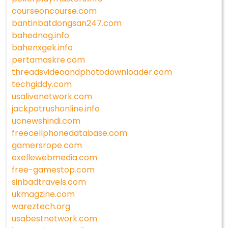
courseoncourse.com
bantinbatdongsan247.com
bahednog.info
bahenxgek.info
pertamaskre.com
threadsvideoandphotodownloader.com
techgiddy.com
usalivenetwork.com
jackpotrushonline.info
ucnewshindi.com
freecellphonedatabase.com
gamersrope.com
exellewebmedia.com
free-gamestop.com
sinbadtravels.com
ukmagzine.com
wareztech.org
usabestnetwork.com