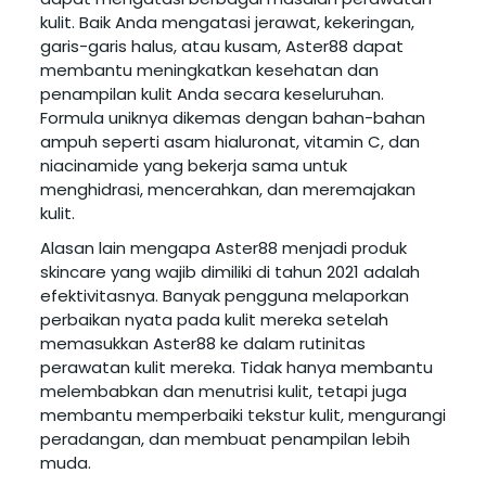
kulit. Baik Anda mengatasi jerawat, kekeringan,
garis-garis halus, atau kusam, Aster88 dapat
membantu meningkatkan kesehatan dan
penampilan kulit Anda secara keseluruhan.
Formula uniknya dikemas dengan bahan-bahan
ampuh seperti asam hialuronat, vitamin C, dan
niacinamide yang bekerja sama untuk
menghidrasi, mencerahkan, dan meremajakan
kulit.
Alasan lain mengapa Aster88 menjadi produk
skincare yang wajib dimiliki di tahun 2021 adalah
efektivitasnya. Banyak pengguna melaporkan
perbaikan nyata pada kulit mereka setelah
memasukkan Aster88 ke dalam rutinitas
perawatan kulit mereka. Tidak hanya membantu
melembabkan dan menutrisi kulit, tetapi juga
membantu memperbaiki tekstur kulit, mengurangi
peradangan, dan membuat penampilan lebih
muda.