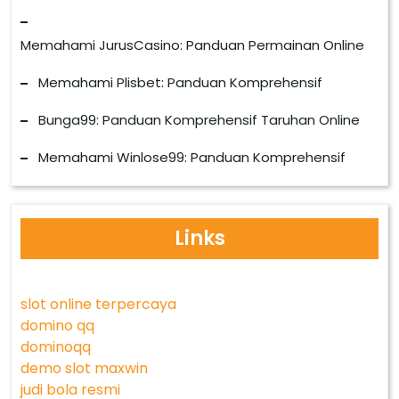
Memahami JurusCasino: Panduan Permainan Online
Memahami Plisbet: Panduan Komprehensif
Bunga99: Panduan Komprehensif Taruhan Online
Memahami Winlose99: Panduan Komprehensif
Links
slot online terpercaya
domino qq
dominoqq
demo slot maxwin
judi bola resmi