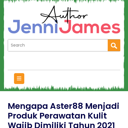
Mengapa Aster88 Menjadi
Produk Perawatan Kulit
Wajib Dimiliki Tahun 2021