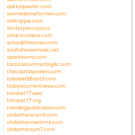
quirkyquester.com
sexmedicineformen.com
shiftripple.com
slotterpercaya.co
smartcoolbox.com
sohanjitfinances.com
soulfulhousemusic.net
sparklooms.com
tacticalcontractingllc.com
thecapitalpowers.com
tobabet88slot3.com
todayscurrentnews.com
totobet77.asia
totobet77.org
trendingpublication.com
ufabettererum3.com
ufabettermentm4.com
ufabettersum7.com