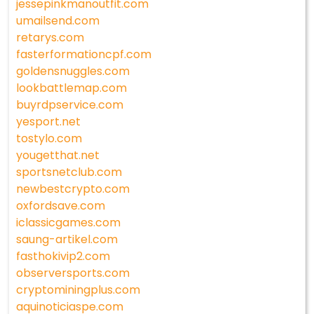
jessepinkmanoutfit.com
umailsend.com
retarys.com
fasterformationcpf.com
goldensnuggles.com
lookbattlemap.com
buyrdpservice.com
yesport.net
tostylo.com
yougetthat.net
sportsnetclub.com
newbestcrypto.com
oxfordsave.com
iclassicgames.com
saung-artikel.com
fasthokivip2.com
observersports.com
cryptominingplus.com
aquinoticiaspe.com