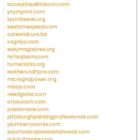
accountaudittaxcon.com
prymprint.com
sportkeeda.org
besttimespend.com
careandcure.biz
cogniyo.com
easymagazines.org
hirfanjilasmi.com
hometricks.org
leathercraftpro.com
microgridpower.org
mixiqo.com
needglobe.com
ortocoach.com
passionawe.com
pittsburghpaintingprofessionals.com
plumberryworks.com
psychoterapiawioletanowak.com
quickultimate.com