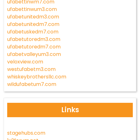
ufabettinwm7.com
ufabettinwum3.com
ufabetunitedm3.com
ufabetunitedm7.com
ufabetuskedm7.com
ufabetutoredm3.com
ufabetutoredm7.com
ufabetvalleyum3.com
veloxview.com
westufabetm3.com
whiskeybrothersllc.com
wildufabetum7.com
Links
stagehubs.com