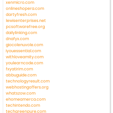
xenmicro.com
onlineshopera.com
dartyfresh.com
lewisenterprises.net
pcsoftwarefree.org
dailylinking.com
dnafyx.com
giocolenuvole.com
iyouessential.com
withloveamity.com
youlearncode.com
fxyatirim.com
abbuguide.com
technologyresult.com
webhostingoffers.org
whatszow.com
ehomeamerca.com
techintendo.com
techgreenpure.com