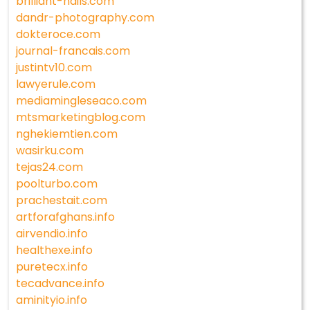
brilliant-nails.com
dandr-photography.com
dokteroce.com
journal-francais.com
justintv10.com
lawyerule.com
mediamingleseaco.com
mtsmarketingblog.com
nghekiemtien.com
wasirku.com
tejas24.com
poolturbo.com
prachestait.com
artforafghans.info
airvendio.info
healthexe.info
puretecx.info
tecadvance.info
aminityio.info