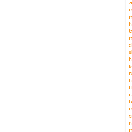
z
m
m
h
t
r
d
s
h
k
t
h
f
n
b
m
a
n
m