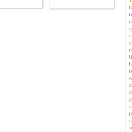
i
t
b
n
g
c
e
m
t
h
t
w
a
d
g
u
p
q
s