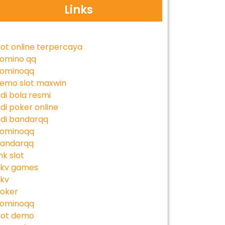
Links
lot online terpercaya
omino qq
ominoqq
emo slot maxwin
udi bola resmi
udi poker online
udi bandarqq
ominoqq
andarqq
ink slot
kv games
kv
oker
ominoqq
lot demo