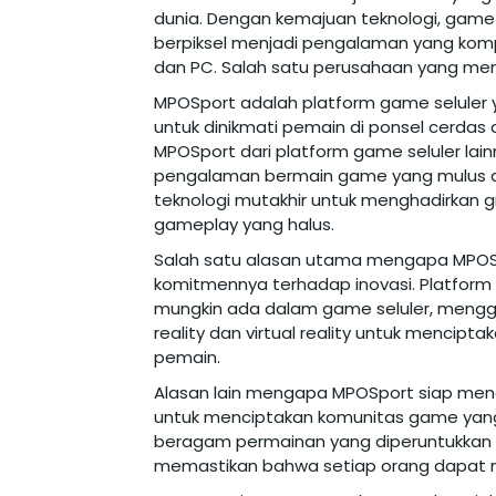
dunia. Dengan kemajuan teknologi, game 
berpiksel menjadi pengalaman yang komp
dan PC. Salah satu perusahaan yang memi
MPOSport adalah platform game selule
untuk dinikmati pemain di ponsel cerda
MPOSport dari platform game seluler la
pengalaman bermain game yang mulus d
teknologi mutakhir untuk menghadirkan graf
gameplay yang halus.
Salah satu alasan utama mengapa MPOS
komitmennya terhadap inovasi. Platfor
mungkin ada dalam game seluler, mengg
reality dan virtual reality untuk mencip
pemain.
Alasan lain mengapa MPOSport siap mend
untuk menciptakan komunitas game yang 
beragam permainan yang diperuntukkan ba
memastikan bahwa setiap orang dapat 