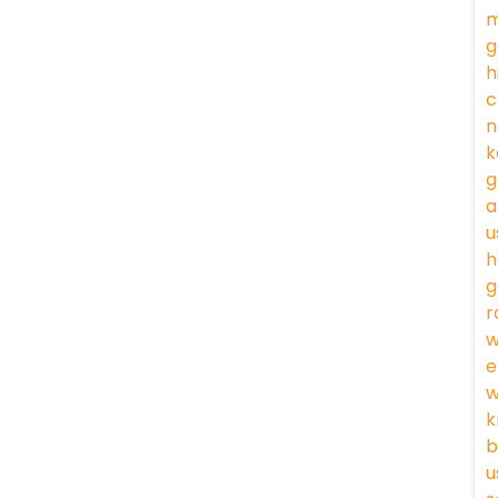
m
g
h
c
n
k
g
a
u
h
g
r
w
e
w
k
b
u