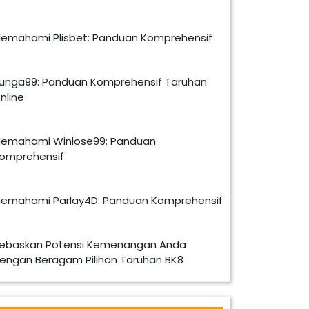
emahami Plisbet: Panduan Komprehensif
unga99: Panduan Komprehensif Taruhan
nline
emahami Winlose99: Panduan
omprehensif
emahami Parlay4D: Panduan Komprehensif
ebaskan Potensi Kemenangan Anda
engan Beragam Pilihan Taruhan BK8