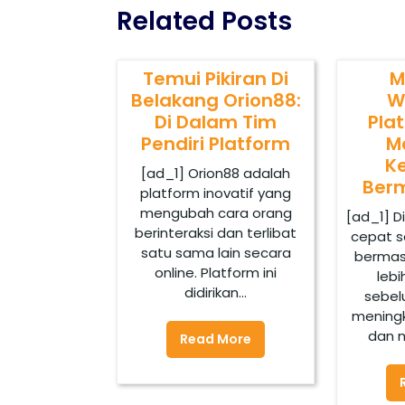
Related Posts
Temui Pikiran Di
M
Belakang Orion88:
W
Di Dalam Tim
Pla
Pendiri Platform
M
K
[ad_1] Orion88 adalah
Ber
platform inovatif yang
mengubah cara orang
[ad_1] D
berinteraksi dan terlibat
cepat s
satu sama lain secara
bermas
online. Platform ini
lebi
didirikan...
sebel
meningk
dan m
Read More