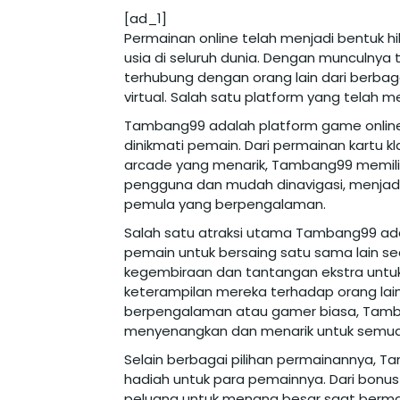
[ad_1]
Permainan online telah menjadi bentuk h
usia di seluruh dunia. Dengan munculnya
terhubung dengan orang lain dari berbag
virtual. Salah satu platform yang telah
Tambang99 adalah platform game onlin
dinikmati pemain. Dari permainan kartu k
arcade yang menarik, Tambang99 memilik
pengguna dan mudah dinavigasi, menjadi
pemula yang berpengalaman.
Salah satu atraksi utama Tambang99 ad
pemain untuk bersaing satu sama lain se
kegembiraan dan tantangan ekstra untu
keterampilan mereka terhadap orang lain 
berpengalaman atau gamer biasa, Tam
menyenangkan dan menarik untuk semua
Selain berbagai pilihan permainannya,
hadiah untuk para pemainnya. Dari bonus
peluang untuk menang besar saat bermai