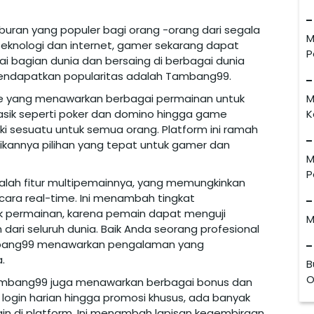
iburan yang populer bagi orang -orang dari segala
M
 teknologi dan internet, gamer sekarang dapat
P
ai bagian dunia dan bersaing di berbagai dunia
 mendapatkan popularitas adalah Tambang99.
e yang menawarkan berbagai permainan untuk
M
lasik seperti poker dan domino hingga game
K
i sesuatu untuk semua orang. Platform ini ramah
kannya pilihan yang tepat untuk gamer dan
M
P
alah fitur multipemainnya, yang memungkinkan
cara real-time. Ini menambah tingkat
k permainan, karena pemain dapat menguji
M
dari seluruh dunia. Baik Anda seorang profesional
bang99 menawarkan pengalaman yang
.
B
O
 Tambang99 juga menawarkan berbagai bonus dan
 login harian hingga promosi khusus, ada banyak
n di platform. Ini menambah lapisan kegembiraan