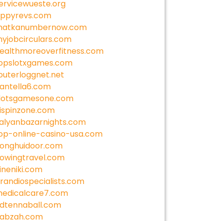
ervicewueste.org
ippyrevs.com
atkanumbernow.com
yjobcirculars.com
ealthmoreoverfitness.com
opslotxgames.com
outerloggnet.net
antella6.com
lotsgamesone.com
ispinzone.com
alyanbazarnights.com
op-online-casino-usa.com
onghuidoor.com
lowingtravel.com
ineniki.com
randiospecialists.com
edicalcare7.com
dtennaball.com
abzah.com