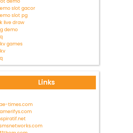
lot demo
emo slot gacor
emo slot pg
k live draw
g demo
q
kv games
kv
q
Links
ae-times.com
amerifys.com
nspiratif.net
smsnetworks.com
ffthem.com