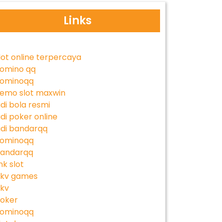
Links
lot online terpercaya
omino qq
ominoqq
emo slot maxwin
udi bola resmi
udi poker online
udi bandarqq
ominoqq
andarqq
ink slot
kv games
kv
oker
ominoqq