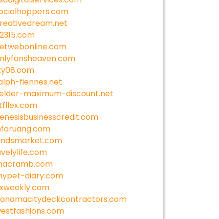
ocialhoppers.com
reativedream.net
2315.com
etwebonline.com
nlyfansheaven.com
ky08.com
alph-fiennes.net
ielder-maximum-discount.net
itfllex.com
enesisbusinesscredit.com
nforuang.com
indsmarket.com
uvelylife.com
acramb.com
ypet-diary.com
xweekly.com
anamacitydeckcontractors.com
estfashions.com