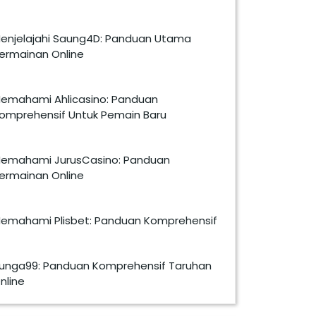
enjelajahi Saung4D: Panduan Utama
ermainan Online
emahami Ahlicasino: Panduan
omprehensif Untuk Pemain Baru
emahami JurusCasino: Panduan
ermainan Online
emahami Plisbet: Panduan Komprehensif
unga99: Panduan Komprehensif Taruhan
nline