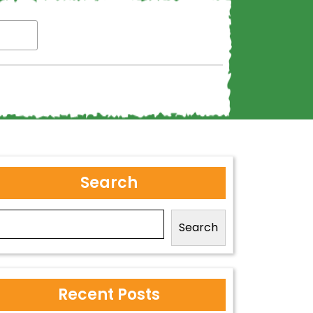
Search
Search
Recent Posts