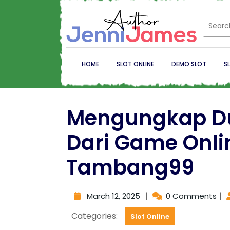
HOME
SLOT ONLINE
DEMO SLOT
S
Mengungkap Du
Dari Game Onl
Tambang99
|
|
March 12, 2025
0 Comments
Categories:
Slot Online