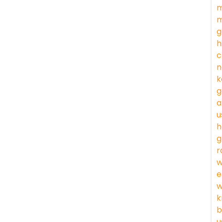
m
m
g
h
c
n
k
g
a
u
h
g
r
w
e
w
k
b
u