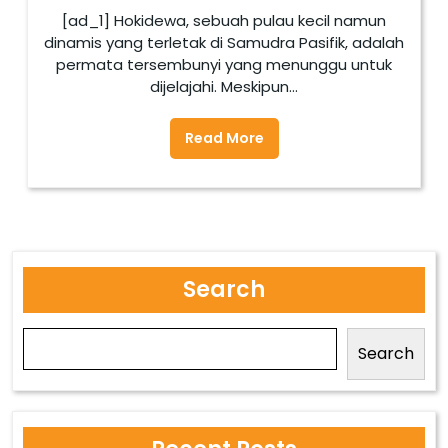
[ad_1] Hokidewa, sebuah pulau kecil namun
dinamis yang terletak di Samudra Pasifik, adalah
permata tersembunyi yang menunggu untuk
dijelajahi. Meskipun...
Read More
Search
Search