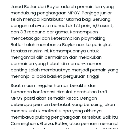
Jared Butler dari Baylor adalah pemain lain yang
mendukung penghargaan MPOY. Penjaga junior
telah menjadi kontributor utama bagi Beruang,
dengan rata-rata mencetak 17,1 poin, 5,0 assist,
dan 3,3 rebound per game. Kemampuan
mencetak gol dan keterampilan playmaking
Butler telah membantu Baylor naik ke peringkat
teratas musim ini. Kemampuannya untuk
mengambil alih permainan dan melakukan
permainan yang hebat di momen-momen
penting telah membuatnya menjadi pemain yang
menonjol di bola basket perguruan tinggi.
Saat musim reguler hampir berakhir dan
turnamen konferensi dimulai, perebutan trofi
MPOY pasti akan semakin ketat. Dengan
beberapa pemain berbakat yang bersaing, akan
menarik untuk melihat siapa yang akhirnya
membawa pulang penghargaan tersebut. Baik itu
Cunningham, Garza, Butler, atau pemain menonjol