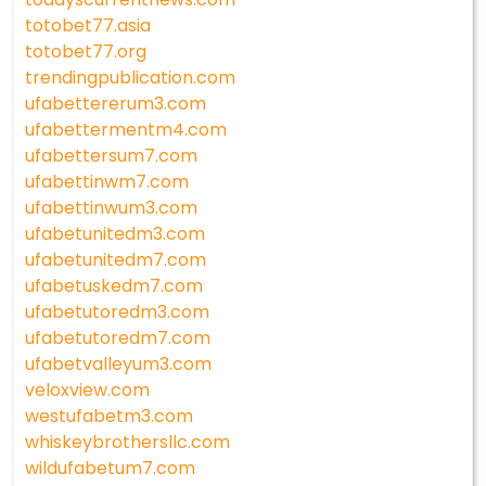
totobet77.asia
totobet77.org
trendingpublication.com
ufabettererum3.com
ufabettermentm4.com
ufabettersum7.com
ufabettinwm7.com
ufabettinwum3.com
ufabetunitedm3.com
ufabetunitedm7.com
ufabetuskedm7.com
ufabetutoredm3.com
ufabetutoredm7.com
ufabetvalleyum3.com
veloxview.com
westufabetm3.com
whiskeybrothersllc.com
wildufabetum7.com