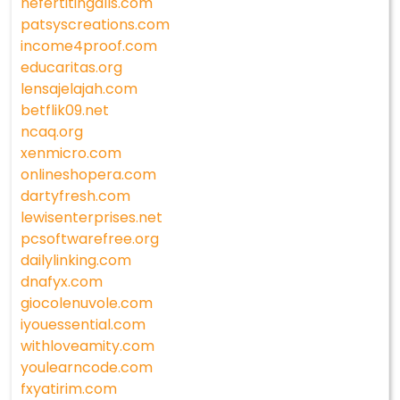
nefertitingalls.com
patsyscreations.com
income4proof.com
educaritas.org
lensajelajah.com
betflik09.net
ncaq.org
xenmicro.com
onlineshopera.com
dartyfresh.com
lewisenterprises.net
pcsoftwarefree.org
dailylinking.com
dnafyx.com
giocolenuvole.com
iyouessential.com
withloveamity.com
youlearncode.com
fxyatirim.com