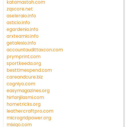
katamastah.com
zqscore.net
aseleraio.info
asticio.info
egardenio.info
arxteamio.info
getalexio.info
accountaudittaxcon.com
prymprint.com
sportkeeda.org
besttimespend.com
careandcure.biz
cogniyo.com
easymagazines.org
hirfanjilasmi.com
hometricks.org
leathercraftpro.com
microgridpower.org
mixiqo.com