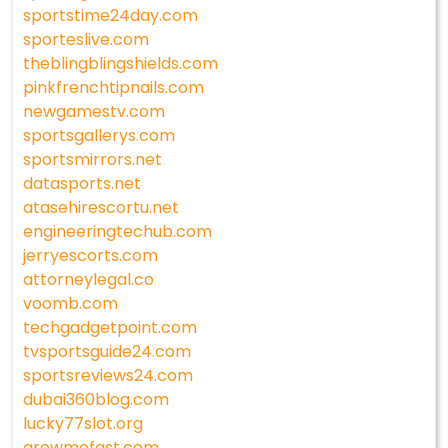
sportstime24day.com
sporteslive.com
theblingblingshields.com
pinkfrenchtipnails.com
newgamestv.com
sportsgallerys.com
sportsmirrors.net
datasports.net
atasehirescortu.net
engineeringtechub.com
jerryescorts.com
attorneylegal.co
voomb.com
techgadgetpoint.com
tvsportsguide24.com
sportsreviews24.com
dubai360blog.com
lucky77slot.org
growmefast.com