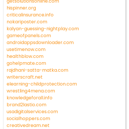
getsolutionsonline.com
hispinner.org
criticalinsurance.info
nokariposter.com
kalyan-guessing-nightplay.com
gameofpanels.com
androidappsdownloader.com
usetimenow.com
healthblow.com
gohelpmate.com
rajdhani-satta-matka.com
writerscraft.net
elearning-childprotection.com
wrestling4mena.com
knowledgeforall.info
brand2lastio.com
usadigitalservices.com
socialhoppers.com
creativedream.net