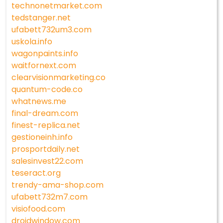
technonetmarket.com
tedstanger.net
ufabett732um3.com
uskola.info
wagonpaints.info
waitfornext.com
clearvisionmarketing.co
quantum-code.co
whatnews.me
final-dream.com
finest-replica.net
gestioneinh.info
prosportdaily.net
salesinvest22.com
teseract.org
trendy-ama-shop.com
ufabett732m7.com
visiofood.com
droidwindow.com