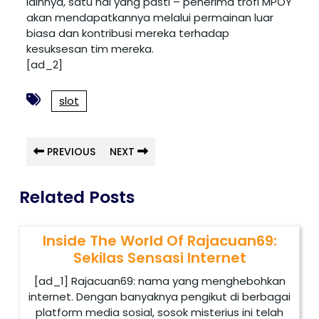
lainnya, satu hal yang pasti – penerima trofi MPOY
akan mendapatkannya melalui permainan luar
biasa dan kontribusi mereka terhadap
kesuksesan tim mereka.
[ad_2]
slot
PREVIOUS
NEXT
Related Posts
Inside The World Of Rajacuan69:
Sekilas Sensasi Internet
[ad_1] Rajacuan69: nama yang menghebohkan
internet. Dengan banyaknya pengikut di berbagai
platform media sosial, sosok misterius ini telah