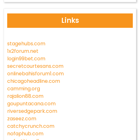
Links
stagehubs.com
1x2forum.net
login99bet.com
secretcourtesans.com
onlinebahisforum1.com
chicagoheadline.com
camming.org
rajalion88.com
goupuntacana.com
riversedgepark.com
zaseez.com
catchycrunch.com
nofaphub.com