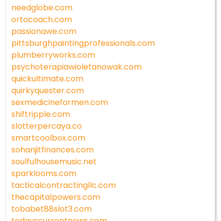
needglobe.com
ortocoach.com
passionawe.com
pittsburghpaintingprofessionals.com
plumberryworks.com
psychoterapiawioletanowak.com
quickultimate.com
quirkyquester.com
sexmedicineformen.com
shiftripple.com
slotterpercaya.co
smartcoolbox.com
sohanjitfinances.com
soulfulhousemusic.net
sparklooms.com
tacticalcontractingllc.com
thecapitalpowers.com
tobabet88slot3.com
todayscurrentnews.com