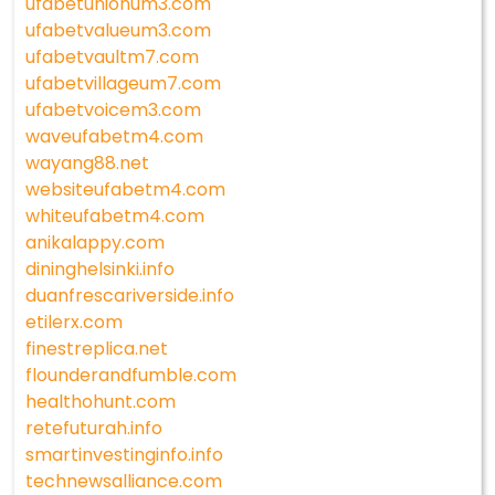
ufabetunionum3.com
ufabetvalueum3.com
ufabetvaultm7.com
ufabetvillageum7.com
ufabetvoicem3.com
waveufabetm4.com
wayang88.net
websiteufabetm4.com
whiteufabetm4.com
anikalappy.com
dininghelsinki.info
duanfrescariverside.info
etilerx.com
finestreplica.net
flounderandfumble.com
healthohunt.com
retefuturah.info
smartinvestinginfo.info
technewsalliance.com