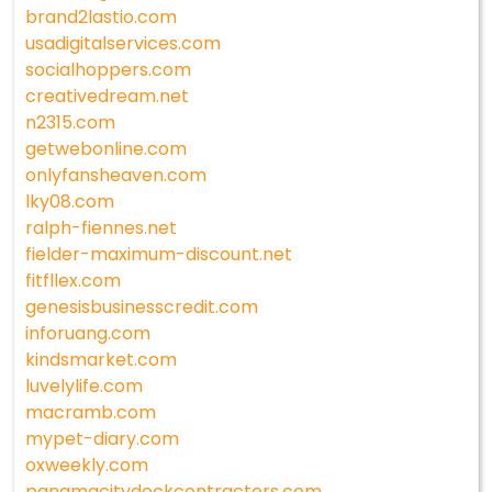
brand2lastio.com
usadigitalservices.com
socialhoppers.com
creativedream.net
n2315.com
getwebonline.com
onlyfansheaven.com
lky08.com
ralph-fiennes.net
fielder-maximum-discount.net
fitfllex.com
genesisbusinesscredit.com
inforuang.com
kindsmarket.com
luvelylife.com
macramb.com
mypet-diary.com
oxweekly.com
panamacitydeckcontractors.com