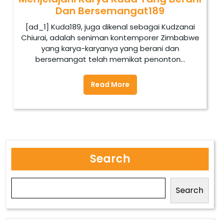
Dan Bersemangat189
[ad_1] Kuda189, juga dikenal sebagai Kudzanai
Chiurai, adalah seniman kontemporer Zimbabwe
yang karya-karyanya yang berani dan
bersemangat telah memikat penonton...
Read More
Search
Search