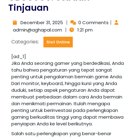
Tinjauan
|
|
December 31, 2025
0 Comments
|
admin@aghapal.com
1:21 pm
Categories:
Slot Online
[ad_1]
Jika Anda seorang gamer yang berdedikasi, Anda
tahu bahwa pengaturan yang tepat sangat
penting untuk pengalaman bermain game Anda.
Dari monitor, keyboard, hingga kursi yang Anda
duduki, setiap aspek pengaturan Anda dapat
membuat perbedaan dalam cara Anda bermain
dan menikmati permainan. Itulah mengapa
penting untuk berinvestasi pada perlengkapan
gaming berkualitas tinggi yang dapat membawa
penyiapan Anda ke level berikutnya.
Salah satu perlengkapan yang benar-benar