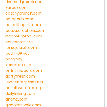
riversedgepark.com
zaseez.com
catchycrunch.com
nofaphub.com
nefertitingalls.com
patsyscreations.com
income4proof.com
educaritas.org
lensajelajah.com
betflik09.net
ncaq.org
xenmicro.com
onlineshopera.com
dartyfresh.com
lewisenterprises.net
pcsoftwarefree.org
dailylinking.com
dnafyx.com
giocolenuvole.com