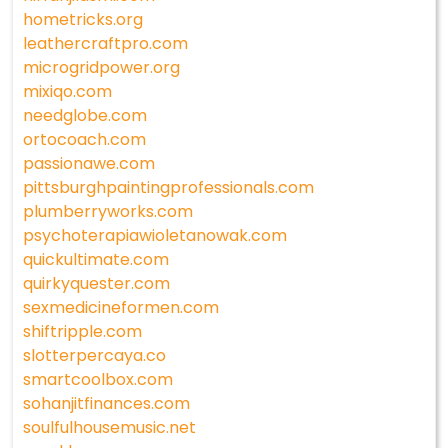
hometricks.org
leathercraftpro.com
microgridpower.org
mixiqo.com
needglobe.com
ortocoach.com
passionawe.com
pittsburghpaintingprofessionals.com
plumberryworks.com
psychoterapiawioletanowak.com
quickultimate.com
quirkyquester.com
sexmedicineformen.com
shiftripple.com
slotterpercaya.co
smartcoolbox.com
sohanjitfinances.com
soulfulhousemusic.net