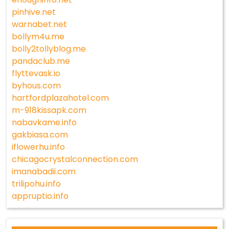
pinhive.net
warnabet.net
bollym4u.me
bolly2tollyblog.me
pandaclub.me
flyttevask.io
byhous.com
hartfordplazahotel.com
m-918kissapk.com
nabavkame.info
gakbiasa.com
iflowerhu.info
chicagocrystalconnection.com
imanabadii.com
trilipohu.info
appruptio.info