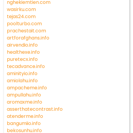
nghekiemtien.com
wasirku.com
tejas24.com
poolturbo.com
prachestait.com
artforafghans.info
airvendio.info
healthexe.info
puretecx.info
tecadvance.info
aminityio.info
amiolahu.info
ampacheme.info
ampullahu.info
aromaxme.info
asserthatecontrast.info
atenderme.info
bangumiio.info
bekosunhu.info