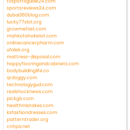
tvsportsguide24.com
sportsreviews24.com
dubai360blog.com
lucky77slot.org
growmefast.com
mahkotahokislot.com
onlinecancerpharm.com
ufalek.org
mattress-disposal.com
happyflooringandcabinets.com
bodybuildinglife.co
qrdoggy.com
technologygud.com
realshocknews.com
pickgb.com
healthmistakes.com
ksfashiondresses.com
patterntrader.org
cnhpa.net