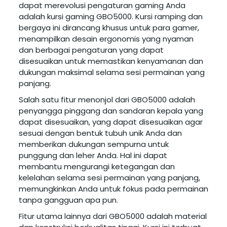
dapat merevolusi pengaturan gaming Anda
adalah kursi gaming GBO5000. Kursi ramping dan
bergaya ini dirancang khusus untuk para gamer,
menampilkan desain ergonomis yang nyaman
dan berbagai pengaturan yang dapat
disesuaikan untuk memastikan kenyamanan dan
dukungan maksimal selama sesi permainan yang
panjang.
Salah satu fitur menonjol dari GBO5000 adalah
penyangga pinggang dan sandaran kepala yang
dapat disesuaikan, yang dapat disesuaikan agar
sesuai dengan bentuk tubuh unik Anda dan
memberikan dukungan sempurna untuk
punggung dan leher Anda. Hal ini dapat
membantu mengurangi ketegangan dan
kelelahan selama sesi permainan yang panjang,
memungkinkan Anda untuk fokus pada permainan
tanpa gangguan apa pun.
Fitur utama lainnya dari GBO5000 adalah material