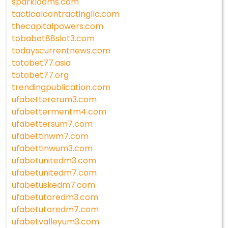
sparklooms.com
tacticalcontractingllc.com
thecapitalpowers.com
tobabet88slot3.com
todayscurrentnews.com
totobet77.asia
totobet77.org
trendingpublication.com
ufabettererum3.com
ufabettermentm4.com
ufabettersum7.com
ufabettinwm7.com
ufabettinwum3.com
ufabetunitedm3.com
ufabetunitedm7.com
ufabetuskedm7.com
ufabetutoredm3.com
ufabetutoredm7.com
ufabetvalleyum3.com