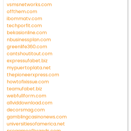
vsmsnetworks.com
offthem.com
ibommatv.com
techporfit.com
bekasionline.com
nbusinessplan.com
greenlife360.com
cantshoutitout.com
expressufabet.biz
mypuertoplata.net
thepioneerxpress.com
howtofixissue.com
teamufabet.biz
webfullform.com
allviddownload.com
decorsmag.com
gamblingcasinonews.com
universitiesofamerica.net
progameofbrands.com