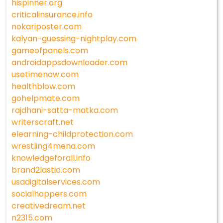
hispinner.org
criticalinsurance.info
nokariposter.com
kalyan-guessing-nightplay.com
gameofpanels.com
androidappsdownloader.com
usetimenow.com
healthblow.com
gohelpmate.com
rajdhani-satta-matka.com
writerscraft.net
elearning-childprotection.com
wrestling4mena.com
knowledgeforall.info
brand2lastio.com
usadigitalservices.com
socialhoppers.com
creativedream.net
n2315.com