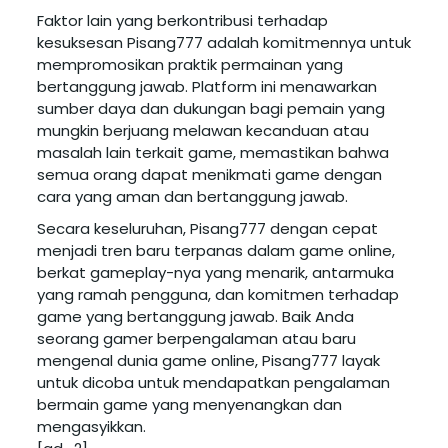
Faktor lain yang berkontribusi terhadap
kesuksesan Pisang777 adalah komitmennya untuk
mempromosikan praktik permainan yang
bertanggung jawab. Platform ini menawarkan
sumber daya dan dukungan bagi pemain yang
mungkin berjuang melawan kecanduan atau
masalah lain terkait game, memastikan bahwa
semua orang dapat menikmati game dengan
cara yang aman dan bertanggung jawab.
Secara keseluruhan, Pisang777 dengan cepat
menjadi tren baru terpanas dalam game online,
berkat gameplay-nya yang menarik, antarmuka
yang ramah pengguna, dan komitmen terhadap
game yang bertanggung jawab. Baik Anda
seorang gamer berpengalaman atau baru
mengenal dunia game online, Pisang777 layak
untuk dicoba untuk mendapatkan pengalaman
bermain game yang menyenangkan dan
mengasyikkan.