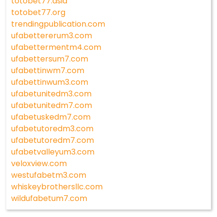
totobet77.asia
totobet77.org
trendingpublication.com
ufabettererum3.com
ufabettermentm4.com
ufabettersum7.com
ufabettinwm7.com
ufabettinwum3.com
ufabetunitedm3.com
ufabetunitedm7.com
ufabetuskedm7.com
ufabetutoredm3.com
ufabetutoredm7.com
ufabetvalleyum3.com
veloxview.com
westufabetm3.com
whiskeybrothersllc.com
wildufabetum7.com