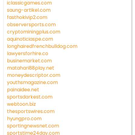
iclassicgames.com
saung-artikel.com
fasthokivip2.com
observersports.com
cryptominingplus.com
aquinoticiaspe.com
longhairedfrenchbulldog.com
lawyersforhire.co
businemarket.com
matahari88play.net
moneydescriptor.com
youthsmagazine.com
painaidee.net
sportsdarkest.com
webtoon.biz
thesportswires.com
hyungpro.com
sportingnewsnet.com
sportstime24day.com