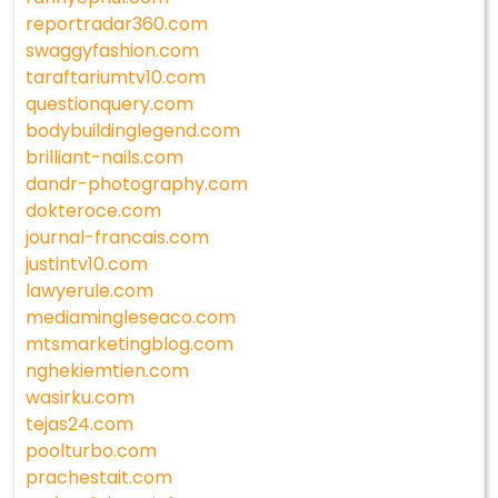
reportradar360.com
swaggyfashion.com
taraftariumtv10.com
questionquery.com
bodybuildinglegend.com
brilliant-nails.com
dandr-photography.com
dokteroce.com
journal-francais.com
justintv10.com
lawyerule.com
mediamingleseaco.com
mtsmarketingblog.com
nghekiemtien.com
wasirku.com
tejas24.com
poolturbo.com
prachestait.com