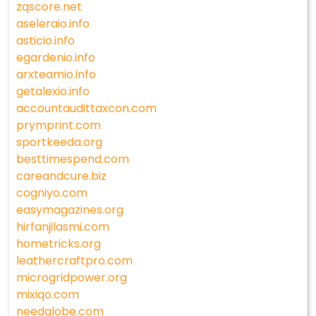
zqscore.net
aseleraio.info
asticio.info
egardenio.info
arxteamio.info
getalexio.info
accountaudittaxcon.com
prymprint.com
sportkeeda.org
besttimespend.com
careandcure.biz
cogniyo.com
easymagazines.org
hirfanjilasmi.com
hometricks.org
leathercraftpro.com
microgridpower.org
mixiqo.com
needglobe.com