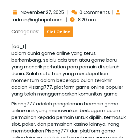
|
|
November 27, 2025
0 Comments
|
admin@aghapal.com
8:20 am
Categories:
Slot Online
[ad_1]
Dalam dunia game online yang terus
berkembang, selalu ada tren atau game baru
yang menarik perhatian para pemain di seluruh
dunia. Salah satu tren yang mendapatkan
momentum dalam beberapa bulan terakhir
adalah Pisang777, platform game online populer
yang telah menggemparkan komunitas game.
Pisang777 adalah pengalaman bermain game
online unik yang menawarkan berbagai macam
permainan kepada pemain untuk dipilih, termasuk
slot, poker, dan permainan kasino lainnya. Yang
membedakan Pisang777 dari platform game
online lainnya adalah antarmukanya yang ramah