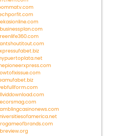
bommatv.com
echporfit.com
ekasionline.com
businessplan.com
reenlife360.com
antshoutitout.com
xpressufabet.biz
ypuertoplata.net
hepioneerxpress.com
owtofixissue.com
eamufabet.biz
ebfullform.com
llviddownload.com
ecorsmag.com
amblingcasinonews.com
niversitiesofamerica.net
rogameofbrands.com
breview.org