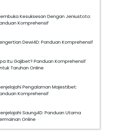
embuka Kesuksesan Dengan Jeniustoto:
anduan Komprehensif
engertian Dewi4D: Panduan Komprehensif
pa Itu Gajibet? Panduan Komprehensif
ntuk Taruhan Online
enjelajahi Pengalaman Majestibet:
anduan Komprehensif
enjelajahi Saung4D: Panduan Utama
ermainan Online