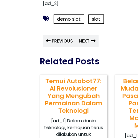
[ad_2]
demo slot
slot
PREVIOUS
NEXT
Related Posts
Temui Autobot77:
Bela
AI Revolusioner
Muda
Yang Mengubah
Pasa
Permainan Dalam
Pa
Teknologi
Te
Ma
[ad_1] Dalam dunia
M
teknologi, kemajuan terus
dilakukan untuk
[ad_1