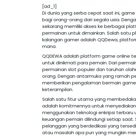
[ad_1]
Di dunia yang serba cepat saat ini, game
bagi orang-orang dari segala usia. Deng
sekarang memiliki akses ke berbagai pl
permainan untuk dimainkan. Salah satu p
kalangan gamer adalah QQDewa, platform
mana.
QQDEWA adalah platform game online t
untuk dinikmati para pemain. Dari permain
permainan slot populer dan taruhan ola
orang. Dengan antarmuka yang ramah pe
memberikan pengalaman bermain game y
keterampilan.
Salah satu fitur utama yang membedaka
adalah komitmennya untuk menyediaka
menggunakan teknologi enkripsi terbaru
keuangan pemain dilindungi setiap saat.
pelanggan yang berdedikasi yang terse
atau masalah apa pun yang mungkin merek