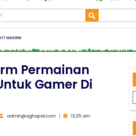
LOT MAXWIN
orm Permainan
 Untuk Gamer Di
|
admin@aghapal.com
12:25 am