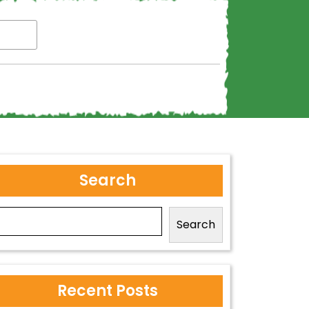
Search
Search
Recent Posts