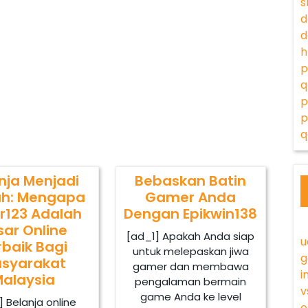
s
d
d
h
p
q
p
p
q
nja Menjadi
Bebaskan Batin
h: Mengapa
Gamer Anda
r123 Adalah
Dengan Epikwin138
sar Online
[ad_1] Apakah Anda siap
u
rbaik Bagi
untuk melepaskan jiwa
g
syarakat
gamer dan membawa
i
alaysia
pengalaman bermain
v
game Anda ke level
] Belanja online
o