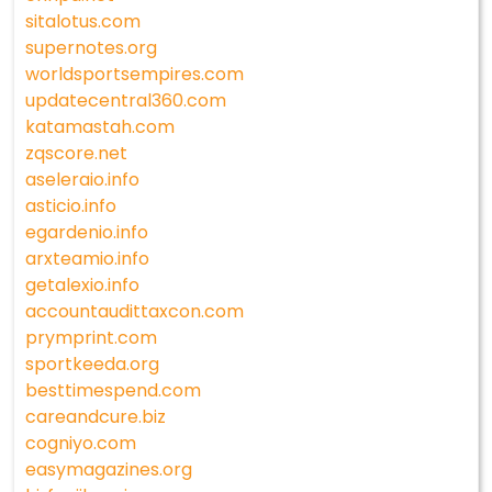
sitalotus.com
supernotes.org
worldsportsempires.com
updatecentral360.com
katamastah.com
zqscore.net
aseleraio.info
asticio.info
egardenio.info
arxteamio.info
getalexio.info
accountaudittaxcon.com
prymprint.com
sportkeeda.org
besttimespend.com
careandcure.biz
cogniyo.com
easymagazines.org