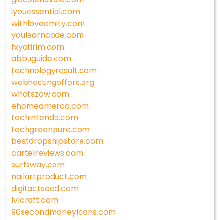
iyouessential.com
withloveamity.com
youlearncode.com
fxyatirim.com
abbuguide.com
technologyresult.com
webhostingoffers.org
whatszow.com
ehomeamerca.com
techintendo.com
techgreenpure.com
bestdropshipstore.com
cartelreviews.com
surfsway.com
nailartproduct.com
digitactseed.com
lvlcraft.com
90secondmoneyloans.com