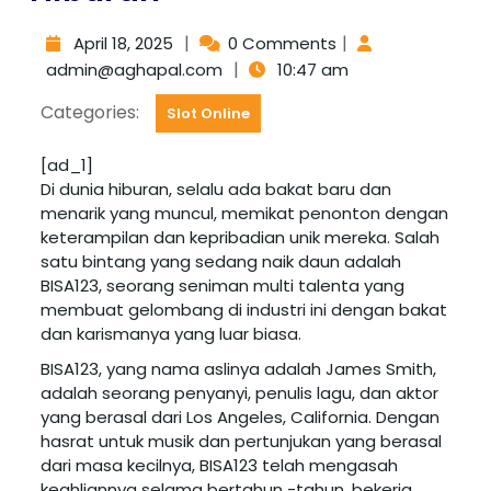
|
|
April 18, 2025
0 Comments
|
admin@aghapal.com
10:47 am
Categories:
Slot Online
[ad_1]
Di dunia hiburan, selalu ada bakat baru dan
menarik yang muncul, memikat penonton dengan
keterampilan dan kepribadian unik mereka. Salah
satu bintang yang sedang naik daun adalah
BISA123, seorang seniman multi talenta yang
membuat gelombang di industri ini dengan bakat
dan karismanya yang luar biasa.
BISA123, yang nama aslinya adalah James Smith,
adalah seorang penyanyi, penulis lagu, dan aktor
yang berasal dari Los Angeles, California. Dengan
hasrat untuk musik dan pertunjukan yang berasal
dari masa kecilnya, BISA123 telah mengasah
keahliannya selama bertahun -tahun, bekerja