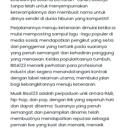
tanpa lelah untuk menyempurnakan
keterampilannya dan membuat nama untuk
dirinya sendiri di dunia hiburan yang kompetitif.
Perjalanannya menuju ketenaran dimulai ketika ia
mulai memposting sampul lagu -lagu populer di
media sosial, mendapatkan pengikut yang setia
dari penggemar yang tertarik pada suaranya
yang penuh semangat dan kehadiran panggung
yang menawan. Ketika popularitasnya tumbuh,
BISA123 menarik perhatian para profesional
industri dan segera menandatangani kontrak
dengan label rekaman utama, membuka jalan
bagi kebangkitannya menuju ketenaran.
Musik Bisa123 adalah perpaduan unik antara R&B,
hip-hop, dan pop, dengan lirik yang sepenuh hati
dan dapat diterima. Suaranya yang penuh
semangat dan penampilan dinamis telah
membuatnya mendapatkan reputasi sebagai
pemain live yang kuat dan menarik, menarik