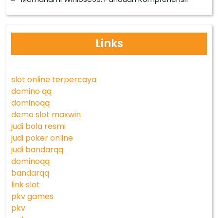
Links
slot online terpercaya
domino qq
dominoqq
demo slot maxwin
judi bola resmi
judi poker online
judi bandarqq
dominoqq
bandarqq
link slot
pkv games
pkv