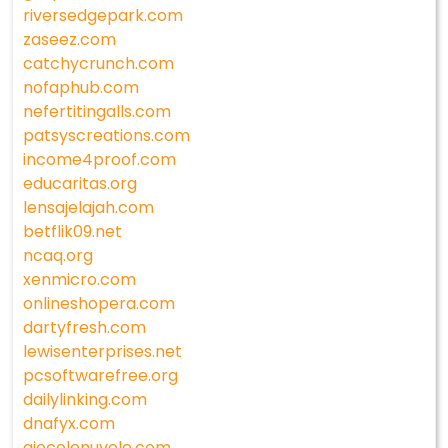
riversedgepark.com
zaseez.com
catchycrunch.com
nofaphub.com
nefertitingalls.com
patsyscreations.com
income4proof.com
educaritas.org
lensajelajah.com
betflik09.net
ncaq.org
xenmicro.com
onlineshopera.com
dartyfresh.com
lewisenterprises.net
pcsoftwarefree.org
dailylinking.com
dnafyx.com
giocolenuvole.com