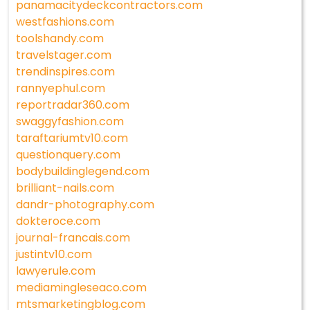
panamacitydeckcontractors.com
westfashions.com
toolshandy.com
travelstager.com
trendinspires.com
rannyephul.com
reportradar360.com
swaggyfashion.com
taraftariumtv10.com
questionquery.com
bodybuildinglegend.com
brilliant-nails.com
dandr-photography.com
dokteroce.com
journal-francais.com
justintv10.com
lawyerule.com
mediamingleseaco.com
mtsmarketingblog.com