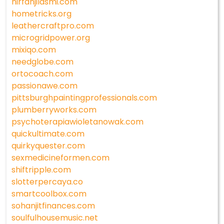
hirfanjilasmi.com
hometricks.org
leathercraftpro.com
microgridpower.org
mixiqo.com
needglobe.com
ortocoach.com
passionawe.com
pittsburghpaintingprofessionals.com
plumberryworks.com
psychoterapiawioletanowak.com
quickultimate.com
quirkyquester.com
sexmedicineformen.com
shiftripple.com
slotterpercaya.co
smartcoolbox.com
sohanjitfinances.com
soulfulhousemusic.net