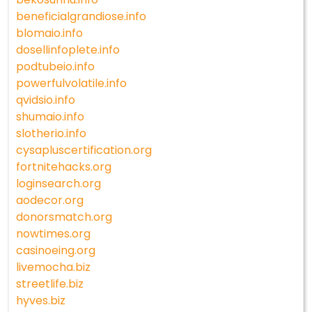
beneficialgrandiose.info
blomaio.info
dosellinfoplete.info
podtubeio.info
powerfulvolatile.info
qvidsio.info
shumaio.info
slotherio.info
cysapluscertification.org
fortnitehacks.org
loginsearch.org
aodecor.org
donorsmatch.org
nowtimes.org
casinoeing.org
livemocha.biz
streetlife.biz
hyves.biz