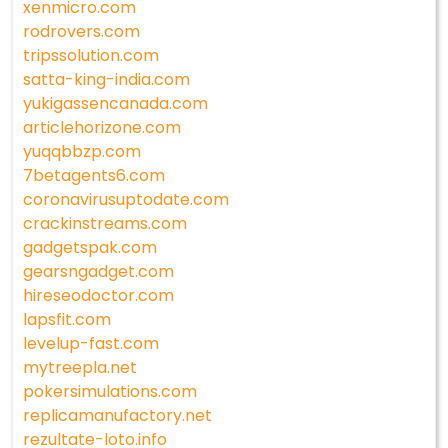
xenmicro.com
rodrovers.com
tripssolution.com
satta-king-india.com
yukigassencanada.com
articlehorizone.com
yuqqbbzp.com
7betagents6.com
coronavirusuptodate.com
crackinstreams.com
gadgetspak.com
gearsngadget.com
hireseodoctor.com
lapsfit.com
levelup-fast.com
mytreepla.net
pokersimulations.com
replicamanufactory.net
rezultate-loto.info