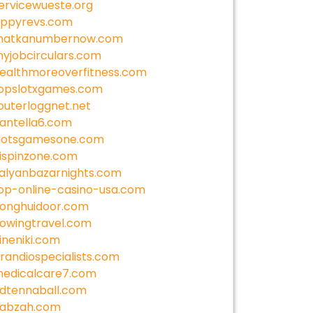
ervicewueste.org
ippyrevs.com
atkanumbernow.com
yjobcirculars.com
ealthmoreoverfitness.com
opslotxgames.com
outerloggnet.net
antella6.com
lotsgamesone.com
ispinzone.com
alyanbazarnights.com
op-online-casino-usa.com
onghuidoor.com
lowingtravel.com
ineniki.com
randiospecialists.com
edicalcare7.com
dtennaball.com
abzah.com