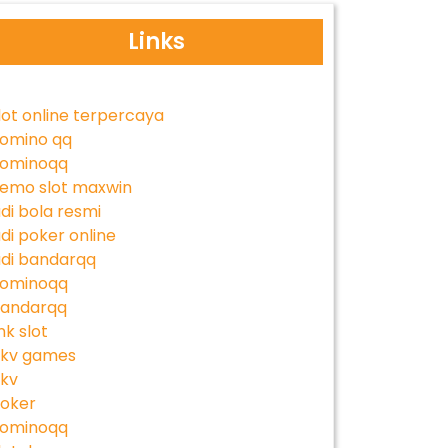
Links
lot online terpercaya
omino qq
ominoqq
emo slot maxwin
udi bola resmi
udi poker online
udi bandarqq
ominoqq
andarqq
ink slot
kv games
kv
oker
ominoqq