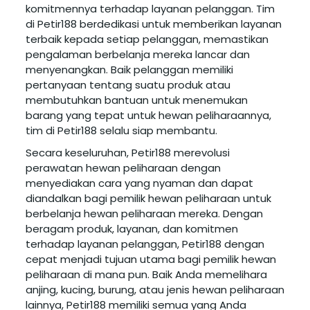
komitmennya terhadap layanan pelanggan. Tim
di Petir188 berdedikasi untuk memberikan layanan
terbaik kepada setiap pelanggan, memastikan
pengalaman berbelanja mereka lancar dan
menyenangkan. Baik pelanggan memiliki
pertanyaan tentang suatu produk atau
membutuhkan bantuan untuk menemukan
barang yang tepat untuk hewan peliharaannya,
tim di Petir188 selalu siap membantu.
Secara keseluruhan, Petir188 merevolusi
perawatan hewan peliharaan dengan
menyediakan cara yang nyaman dan dapat
diandalkan bagi pemilik hewan peliharaan untuk
berbelanja hewan peliharaan mereka. Dengan
beragam produk, layanan, dan komitmen
terhadap layanan pelanggan, Petir188 dengan
cepat menjadi tujuan utama bagi pemilik hewan
peliharaan di mana pun. Baik Anda memelihara
anjing, kucing, burung, atau jenis hewan peliharaan
lainnya, Petir188 memiliki semua yang Anda