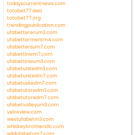
todayscurrentnews.com
totobet77.asia
totobet77.org
trendingpublication.com
ufabettererum3.com
ufabettermentm4.com
ufabettersum7.com
ufabettinwm7.com
ufabettinwum3.com
ufabetunitedm3.com
ufabetunitedm7.com
ufabetuskedm7.com
ufabetutoredm3.com
ufabetutoredm7.com
ufabetvalleyum3.com
veloxview.com
westufabetm3.com
whiskeybrothersllc.com
wildufabetum7.com