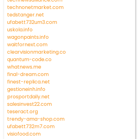
technonetmarket.com
tedstanger.net
ufabett732um3.com
uskola.info
wagonpaints.info
waitfornext.com
clearvisionmarketing.co
quantum-code.co
whatnews.me
final-dream.com
finest-replica.net
gestioneinh.info
prosportdaily.net
salesinvest22.com
teseract.org
trendy-ama-shop.com
ufabett732m7.com
visiofood.com