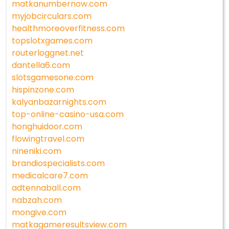
matkanumbernow.com
myjobcirculars.com
healthmoreoverfitness.com
topslotxgames.com
routerloggnet.net
dantella6.com
slotsgamesone.com
hispinzone.com
kalyanbazarnights.com
top-online-casino-usa.com
honghuidoor.com
flowingtravel.com
nineniki.com
brandiospecialists.com
medicalcare7.com
adtennaball.com
nabzah.com
mongive.com
matkagameresultsview.com