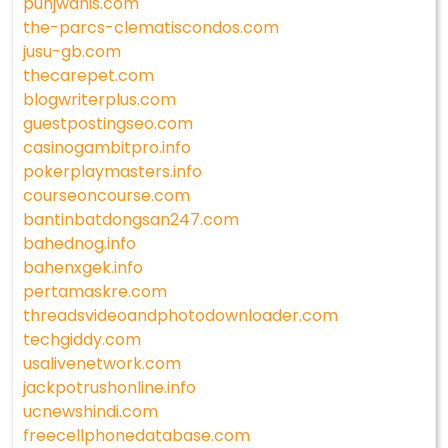
punjwanis.com
the-parcs-clematiscondos.com
jusu-gb.com
thecarepet.com
blogwriterplus.com
guestpostingseo.com
casinogambitpro.info
pokerplaymasters.info
courseoncourse.com
bantinbatdongsan247.com
bahednog.info
bahenxgek.info
pertamaskre.com
threadsvideoandphotodownloader.com
techgiddy.com
usalivenetwork.com
jackpotrushonline.info
ucnewshindi.com
freecellphonedatabase.com