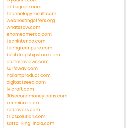
abbuguide.com
technologyresult.com
webhostingoffers.org
whatszow.com
ehomeamerca.com
techintendo.com
techgreenpure.com
bestdropshipstore.com
cartelreviews.com
surfsway.com
nailartproduct.com
digitactseed.com
lvlcraft.com
90secondmoneyloans.com
xenmicro.com
rodrovers.com
tripssolution.com
satta-king-india.com