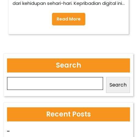
dari kehidupan sehari-hari. Kepribadian digital ini...
Read More
Search
Search
Recent Posts