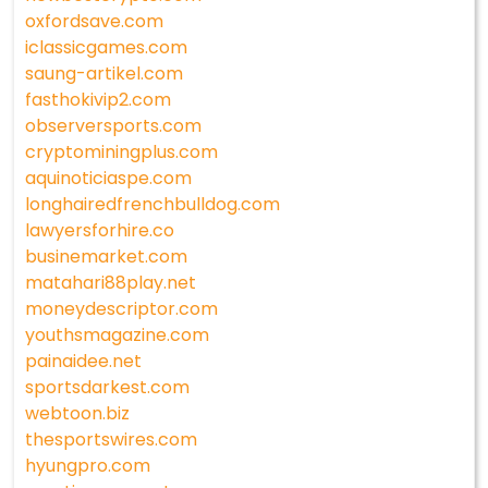
oxfordsave.com
iclassicgames.com
saung-artikel.com
fasthokivip2.com
observersports.com
cryptominingplus.com
aquinoticiaspe.com
longhairedfrenchbulldog.com
lawyersforhire.co
businemarket.com
matahari88play.net
moneydescriptor.com
youthsmagazine.com
painaidee.net
sportsdarkest.com
webtoon.biz
thesportswires.com
hyungpro.com