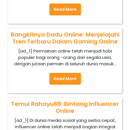
Read More
Bangkitnya Dadu Online: Menjelajahi
Tren Terbaru Dalam Gaming Online
[ad_1] Permainan online telah menjadi hobi
populer bagi orang -orang dari segala usia,
dengan jutaan pemain di seluruh dunia masuk...
Read More
Temui Rahayu88: Bintang Influencer
Online
[ad_1] Di dunia media sosial yang serba cepat,
influencer online telah menjadi bagian integral