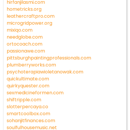
hirfanjilasmi.com
hometricks.org
leathercraftpro.com
microgridpower.org
mixiqo.com
needglobe.com
ortocoach.com
passionawe.com
pittsburghpaintingprofessionals.com
plumberryworks.com
psychoterapiawioletanowak.com
quickultimate.com
quirkyquester.com
sexmedicineformen.com
shiftripple.com
slotterpercaya.co
smartcoolbox.com
sohanjitfinances.com
soulfulhousemusic.net