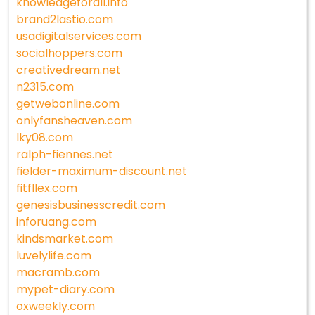
knowledgeforall.info
brand2lastio.com
usadigitalservices.com
socialhoppers.com
creativedream.net
n2315.com
getwebonline.com
onlyfansheaven.com
lky08.com
ralph-fiennes.net
fielder-maximum-discount.net
fitfllex.com
genesisbusinesscredit.com
inforuang.com
kindsmarket.com
luvelylife.com
macramb.com
mypet-diary.com
oxweekly.com