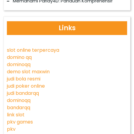
Memahami Parlay4D: Panduan Komprehensif
Links
slot online terpercaya
domino qq
dominoqq
demo slot maxwin
judi bola resmi
judi poker online
judi bandarqq
dominoqq
bandarqq
link slot
pkv games
pkv