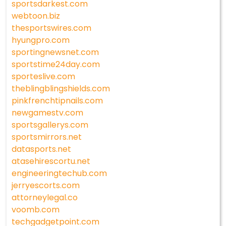
sportsdarkest.com
webtoon.biz
thesportswires.com
hyungpro.com
sportingnewsnet.com
sportstime24day.com
sporteslive.com
theblingblingshields.com
pinkfrenchtipnails.com
newgamestv.com
sportsgallerys.com
sportsmirrors.net
datasports.net
atasehirescortu.net
engineeringtechub.com
jerryescorts.com
attorneylegal.co
voomb.com
techgadgetpoint.com