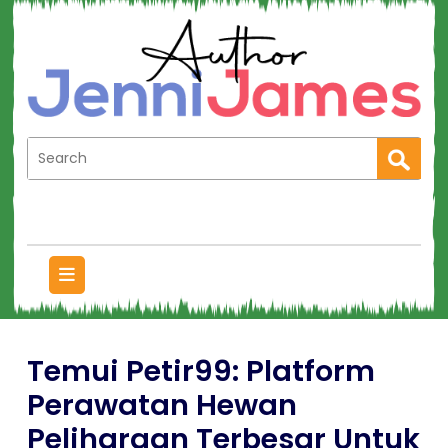
Temui Petir99: Platform
Perawatan Hewan
Peliharaan Terbesar Untuk