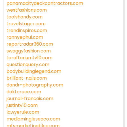
panamacitydeckcontractors.com
westfashions.com
toolshandy.com
travelstager.com
trendinspires.com
rannyephul.com
reportradar360.com
swaggyfashion.com
taraftariumtv10.com
questionquery.com
bodybuildinglegend.com
brilliant-nails.com
dandr-photography.com
dokteroce.com
journal-francais.com
justintv10.com
lawyerule.com
mediamingleseaco.com
mtsmarketingblog.com