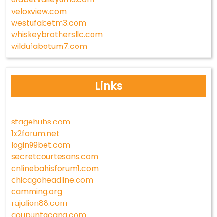
veloxview.com
westufabetm3.com
whiskeybrothersllc.com
wildufabetum7.com
Links
stagehubs.com
1x2forum.net
login99bet.com
secretcourtesans.com
onlinebahisforum1.com
chicagoheadline.com
camming.org
rajalion88.com
goupuntacana.com