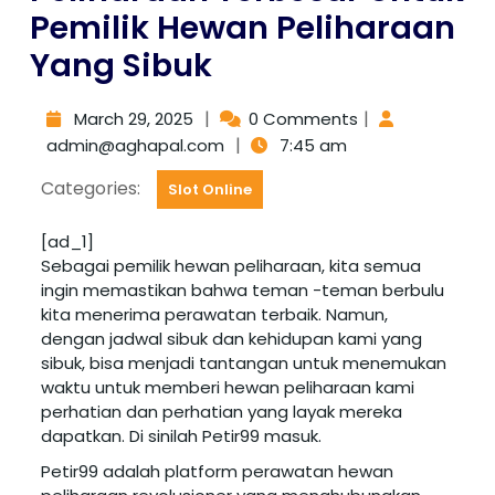
Pemilik Hewan Peliharaan
Yang Sibuk
|
|
March 29, 2025
0 Comments
|
admin@aghapal.com
7:45 am
Categories:
Slot Online
[ad_1]
Sebagai pemilik hewan peliharaan, kita semua
ingin memastikan bahwa teman -teman berbulu
kita menerima perawatan terbaik. Namun,
dengan jadwal sibuk dan kehidupan kami yang
sibuk, bisa menjadi tantangan untuk menemukan
waktu untuk memberi hewan peliharaan kami
perhatian dan perhatian yang layak mereka
dapatkan. Di sinilah Petir99 masuk.
Petir99 adalah platform perawatan hewan