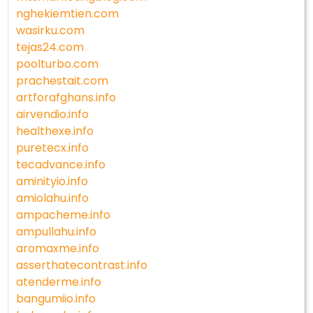
nghekiemtien.com
wasirku.com
tejas24.com
poolturbo.com
prachestait.com
artforafghans.info
airvendio.info
healthexe.info
puretecx.info
tecadvance.info
aminityio.info
amiolahu.info
ampacheme.info
ampullahu.info
aromaxme.info
asserthatecontrast.info
atenderme.info
bangumiio.info