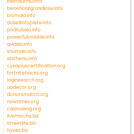
bekosunhu.info
beneficialgrandiose.info
blomaio.info
dosellinfoplete.info
podtubeio.info
powerfulvolatile.info
qvidsio.info
shumaio.info
slotherio.info
cysapluscertification.org
fortnitehacks.org
loginsearch.org
aodecor.org
donorsmatch.org
nowtimes.org
casinoeing.org
livemocha.biz
streetlife.biz
hyves.biz