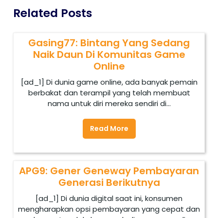
Related Posts
Gasing77: Bintang Yang Sedang
Naik Daun Di Komunitas Game
Online
[ad_1] Di dunia game online, ada banyak pemain
berbakat dan terampil yang telah membuat
nama untuk diri mereka sendiri di...
Read More
APG9: Gener Geneway Pembayaran
Generasi Berikutnya
[ad_1] Di dunia digital saat ini, konsumen
mengharapkan opsi pembayaran yang cepat dan