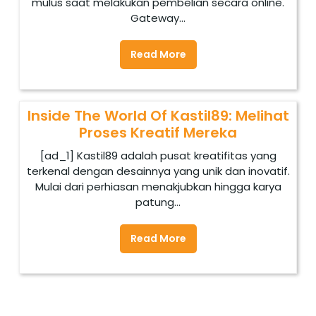
mulus saat melakukan pembelian secara online.
Gateway...
Read More
Inside The World Of Kastil89: Melihat
Proses Kreatif Mereka
[ad_1] Kastil89 adalah pusat kreatifitas yang
terkenal dengan desainnya yang unik dan inovatif.
Mulai dari perhiasan menakjubkan hingga karya
patung...
Read More