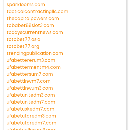
sparklooms.com
tacticalcontractingllc.com
thecapitalpowers.com
tobabet88slot3.com
todayscurrentnews.com
totobet77.asia
totobet77.org
trendingpublication.com
ufabettererum3.com
ufabettermentm4.com
ufabettersum7.com
ufabettinwm7.com
ufabettinwum3.com
ufabetunitedm3.com
ufabetunitedm7.com
ufabetuskedm7.com
ufabetutoredm3.com
ufabetutoredm7.com
ufabetvalleyum3.com