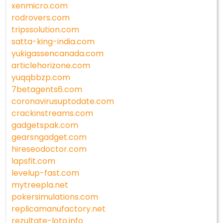
xenmicro.com
rodrovers.com
tripssolution.com
satta-king-india.com
yukigassencanada.com
articlehorizone.com
yuqqbbzp.com
7betagents6.com
coronavirusuptodate.com
crackinstreams.com
gadgetspak.com
gearsngadget.com
hireseodoctor.com
lapsfit.com
levelup-fast.com
mytreepla.net
pokersimulations.com
replicamanufactory.net
rezultate-loto.info