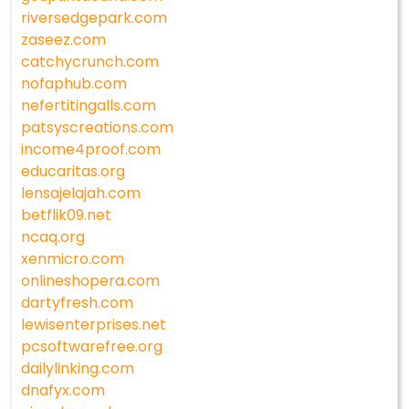
riversedgepark.com
zaseez.com
catchycrunch.com
nofaphub.com
nefertitingalls.com
patsyscreations.com
income4proof.com
educaritas.org
lensajelajah.com
betflik09.net
ncaq.org
xenmicro.com
onlineshopera.com
dartyfresh.com
lewisenterprises.net
pcsoftwarefree.org
dailylinking.com
dnafyx.com