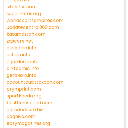
sitalotus.com
supernotes.org
worldsportsempires.com
updatecentral360.com
katamastah.com
zqscore.net
aseleraio.info
asticio.info
egardenio.info
arxteamio.info
getalexio.info
accountaudittaxcon.com
prymprint.com
sportkeeda.org
besttimespend.com
careandcure.biz
cogniyo.com
easymagazines.org