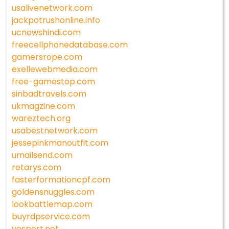
usalivenetwork.com
jackpotrushonline.info
ucnewshindi.com
freecellphonedatabase.com
gamersrope.com
exellewebmedia.com
free-gamestop.com
sinbadtravels.com
ukmagzine.com
wareztech.org
usabestnetwork.com
jessepinkmanoutfit.com
umailsend.com
retarys.com
fasterformationcpf.com
goldensnuggles.com
lookbattlemap.com
buyrdpservice.com
yesport.net