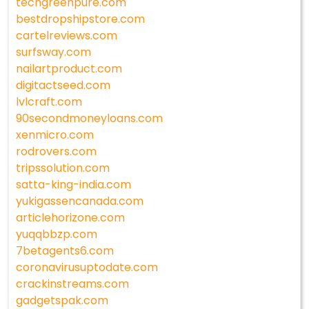
techgreenpure.com
bestdropshipstore.com
cartelreviews.com
surfsway.com
nailartproduct.com
digitactseed.com
lvlcraft.com
90secondmoneyloans.com
xenmicro.com
rodrovers.com
tripssolution.com
satta-king-india.com
yukigassencanada.com
articlehorizone.com
yuqqbbzp.com
7betagents6.com
coronavirusuptodate.com
crackinstreams.com
gadgetspak.com