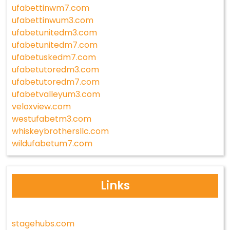
ufabettinwm7.com
ufabettinwum3.com
ufabetunitedm3.com
ufabetunitedm7.com
ufabetuskedm7.com
ufabetutoredm3.com
ufabetutoredm7.com
ufabetvalleyum3.com
veloxview.com
westufabetm3.com
whiskeybrothersllc.com
wildufabetum7.com
Links
stagehubs.com