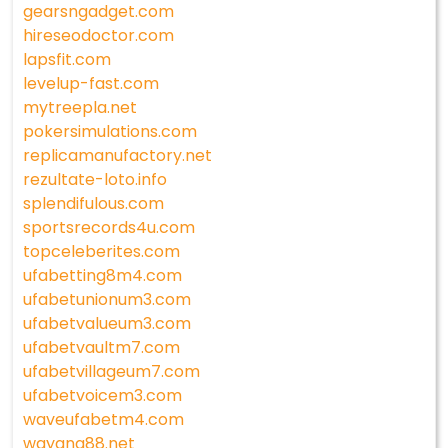
gearsngadget.com
hireseodoctor.com
lapsfit.com
levelup-fast.com
mytreepla.net
pokersimulations.com
replicamanufactory.net
rezultate-loto.info
splendifulous.com
sportsrecords4u.com
topceleberites.com
ufabetting8m4.com
ufabetunionum3.com
ufabetvalueum3.com
ufabetvaultm7.com
ufabetvillageum7.com
ufabetvoicem3.com
waveufabetm4.com
wayang88.net