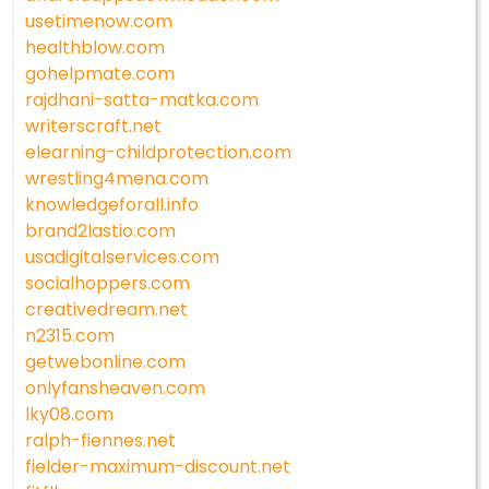
usetimenow.com
healthblow.com
gohelpmate.com
rajdhani-satta-matka.com
writerscraft.net
elearning-childprotection.com
wrestling4mena.com
knowledgeforall.info
brand2lastio.com
usadigitalservices.com
socialhoppers.com
creativedream.net
n2315.com
getwebonline.com
onlyfansheaven.com
lky08.com
ralph-fiennes.net
fielder-maximum-discount.net