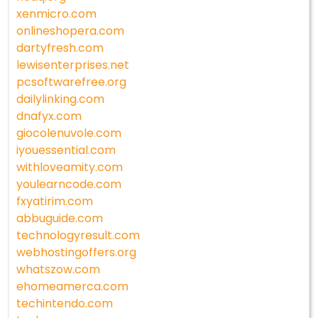
xenmicro.com
onlineshopera.com
dartyfresh.com
lewisenterprises.net
pcsoftwarefree.org
dailylinking.com
dnafyx.com
giocolenuvole.com
iyouessential.com
withloveamity.com
youlearncode.com
fxyatirim.com
abbuguide.com
technologyresult.com
webhostingoffers.org
whatszow.com
ehomeamerca.com
techintendo.com