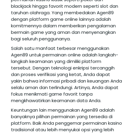
blackjack hingga favorit modern seperti slot dan
taruhan olahraga. Yang membedakan Agen89
dengan platform game online lainnya adalah
komitmennya dalam memberikan pengalaman
bermain game yang aman dan menyenangkan
bagi seluruh penggunanya.
Salah satu manfaat terbesar menggunakan
Agen89 untuk permainan online adalah langkah-
langkah keamanan yang dimiliki platform
tersebut. Dengan teknologi enkripsi tercanggih
dan proses verifikasi yang ketat, Anda dapat
yakin bahwa informasi pribadi dan keuangan Anda
selalu aman dan terlindungi. Artinya, Anda dapat
fokus menikmati game favorit tanpa
mengkhawatirkan keamanan data Anda.
Keuntungan lain menggunakan Agen89 adalah
banyaknya pilihan permainan yang tersedia di
platform. Baik Anda penggemar permainan kasino
tradisional atau lebih menyukai opsi yang lebih