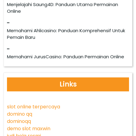
Menjelajahi Saung4D: Panduan Utama Permainan
Online
Memahami Ahlicasino: Panduan Komprehensif Untuk
Pemain Baru
Memahami JurusCasino: Panduan Permainan Online
Links
slot online terpercaya
domino qq
dominoqq
demo slot maxwin
judi bola resmi