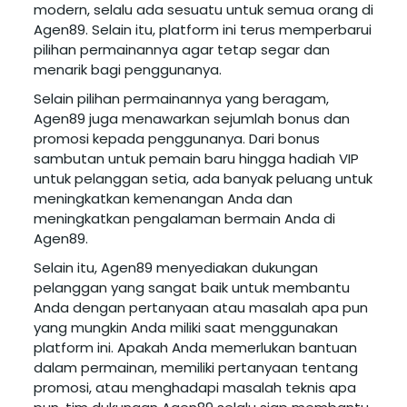
modern, selalu ada sesuatu untuk semua orang di
Agen89. Selain itu, platform ini terus memperbarui
pilihan permainannya agar tetap segar dan
menarik bagi penggunanya.
Selain pilihan permainannya yang beragam,
Agen89 juga menawarkan sejumlah bonus dan
promosi kepada penggunanya. Dari bonus
sambutan untuk pemain baru hingga hadiah VIP
untuk pelanggan setia, ada banyak peluang untuk
meningkatkan kemenangan Anda dan
meningkatkan pengalaman bermain Anda di
Agen89.
Selain itu, Agen89 menyediakan dukungan
pelanggan yang sangat baik untuk membantu
Anda dengan pertanyaan atau masalah apa pun
yang mungkin Anda miliki saat menggunakan
platform ini. Apakah Anda memerlukan bantuan
dalam permainan, memiliki pertanyaan tentang
promosi, atau menghadapi masalah teknis apa