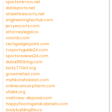
sportsmirrors.net
datasports.net
atasehirescortu.net
engineeringtechub.com
jerryescorts.com
attorneylegal.co
voomb.com
techgadgetpoint.com
tvsportsguide24.com
sportsreviews24.com
dubai360blog.com
lucky77slot.org
growmefast.com
mahkotahokislot.com
onlinecancerpharm.com
ufalek.org
mattress-disposal.com
happyflooringandcabinets.com
bodybuildinglife.co