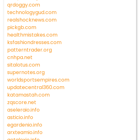
qrdoggy.com
technologygud.com
realshocknews.com
pickgb.com
healthmistakes.com
ksfashiondresses.com
patterntrader.org
cnhpa.net
sitalotus.com
supernotes.org
worldsportsempires.com
updatecentral360.com
katamastah.com
zqscore.net
aseleraio.info
asticio.info
egardenio.info
arxteamio.info
getalexio.info