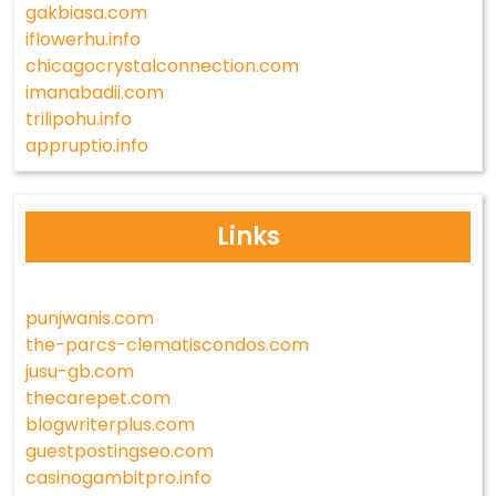
gakbiasa.com
iflowerhu.info
chicagocrystalconnection.com
imanabadii.com
trilipohu.info
appruptio.info
Links
punjwanis.com
the-parcs-clematiscondos.com
jusu-gb.com
thecarepet.com
blogwriterplus.com
guestpostingseo.com
casinogambitpro.info