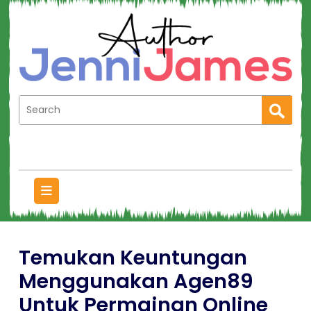
Temukan Keuntungan
Menggunakan Agen89
Untuk Permainan Online