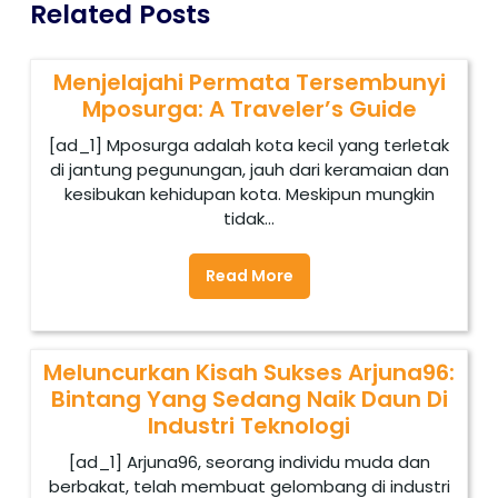
Related Posts
Menjelajahi Permata Tersembunyi
Mposurga: A Traveler’s Guide
[ad_1] Mposurga adalah kota kecil yang terletak
di jantung pegunungan, jauh dari keramaian dan
kesibukan kehidupan kota. Meskipun mungkin
tidak...
Read More
Meluncurkan Kisah Sukses Arjuna96:
Bintang Yang Sedang Naik Daun Di
Industri Teknologi
[ad_1] Arjuna96, seorang individu muda dan
berbakat, telah membuat gelombang di industri