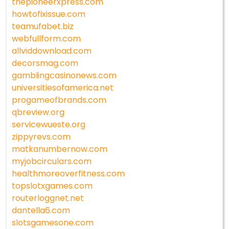
thepioneerxpress.com
howtofixissue.com
teamufabet.biz
webfullform.com
allviddownload.com
decorsmag.com
gamblingcasinonews.com
universitiesofamerica.net
progameofbrands.com
qbreview.org
servicewueste.org
zippyrevs.com
matkanumbernow.com
myjobcirculars.com
healthmoreoverfitness.com
topslotxgames.com
routerloggnet.net
dantella6.com
slotsgamesone.com