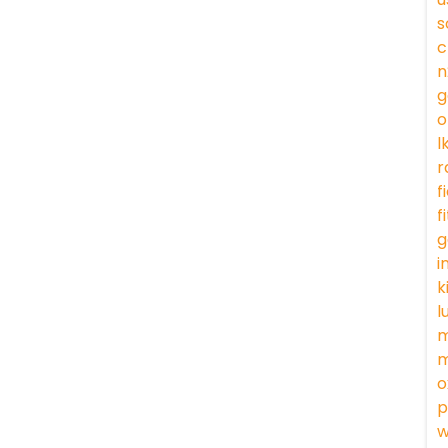
s
c
n
g
o
l
r
f
f
g
i
k
l
m
m
o
p
w