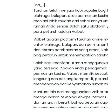
[ad_1]
Taruhan telah menjadi hobi populer bagi 
olahraga, balapan, atau permainan kasin
menjadi lebih mudah dari sebelumnya u
rumah Anda sendiri. Salah satu platform
para petaruh adalah Valbet.
Valbet adalah platform taruhan online m
untuk olahraga, balapan, dan permaina
dan sistem pembayaran yang aman, Va
bagi petaruh untuk menempatkan taruh
Salah satu manfaat utama menggunakan
yang tersedia. Apakah Anda penggemar se
permainan kasino, Valbet memiliki sesua
langsung dan peluang kompetitif, peta
mendebarkan dari kenyamanan rumah mer
Manfaat lain dari menggunakan Valbet 
menggunakan teknologi enkripsi terbar
dan aman. Ini berarti bahwa petaruh d
ketenangan pikiran, mengetahui bahwa in