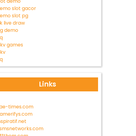
lot demo
emo slot gacor
emo slot pg
k live draw
g demo
q
kv games
kv
q
Links
ae-times.com
amerifys.com
nspiratif.net
smsnetworks.com
ffthem.com