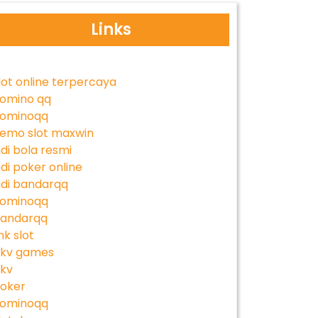
Links
lot online terpercaya
omino qq
ominoqq
emo slot maxwin
udi bola resmi
udi poker online
udi bandarqq
ominoqq
andarqq
ink slot
kv games
kv
oker
ominoqq