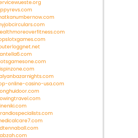
ervicewueste.org
ippyrevs.com
atkanumbernow.com
yjobcirculars.com
ealthmoreoverfitness.com
opslotxgames.com
outerloggnet.net
antella6.com
lotsgamesone.com
ispinzone.com
alyanbazarnights.com
op-online-casino-usa.com
onghuidoor.com
lowingtravel.com
ineniki.com
randiospecialists.com
edicalcare7.com
dtennaball.com
abzah.com