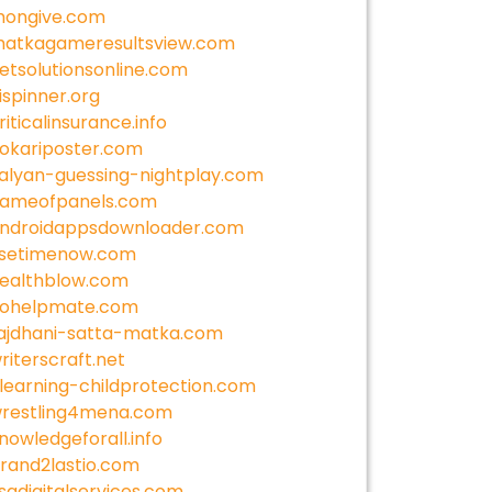
ongive.com
atkagameresultsview.com
etsolutionsonline.com
ispinner.org
riticalinsurance.info
okariposter.com
alyan-guessing-nightplay.com
ameofpanels.com
ndroidappsdownloader.com
setimenow.com
ealthblow.com
ohelpmate.com
ajdhani-satta-matka.com
riterscraft.net
learning-childprotection.com
restling4mena.com
nowledgeforall.info
rand2lastio.com
sadigitalservices.com