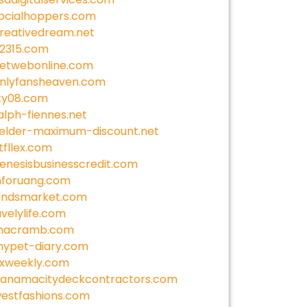
ocialhoppers.com
reativedream.net
2315.com
etwebonline.com
nlyfansheaven.com
ky08.com
alph-fiennes.net
ielder-maximum-discount.net
itfllex.com
enesisbusinesscredit.com
nforuang.com
indsmarket.com
uvelylife.com
acramb.com
ypet-diary.com
xweekly.com
anamacitydeckcontractors.com
estfashions.com