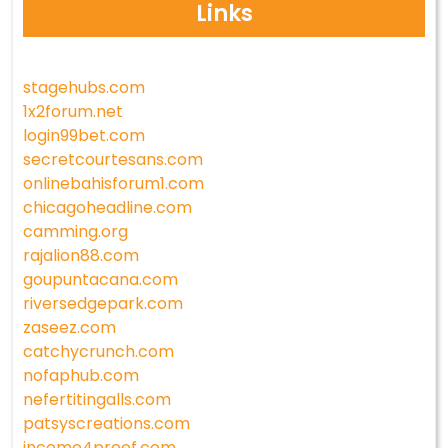
Links
stagehubs.com
1x2forum.net
login99bet.com
secretcourtesans.com
onlinebahisforum1.com
chicagoheadline.com
camming.org
rajalion88.com
goupuntacana.com
riversedgepark.com
zaseez.com
catchycrunch.com
nofaphub.com
nefertitingalls.com
patsyscreations.com
income4proof.com