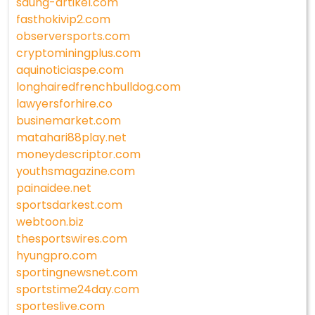
saung-artikel.com
fasthokivip2.com
observersports.com
cryptominingplus.com
aquinoticiaspe.com
longhairedfrenchbulldog.com
lawyersforhire.co
businemarket.com
matahari88play.net
moneydescriptor.com
youthsmagazine.com
painaidee.net
sportsdarkest.com
webtoon.biz
thesportswires.com
hyungpro.com
sportingnewsnet.com
sportstime24day.com
sporteslive.com