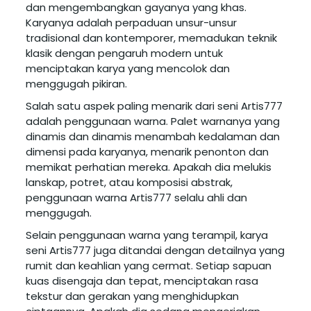
dan mengembangkan gayanya yang khas.
Karyanya adalah perpaduan unsur-unsur
tradisional dan kontemporer, memadukan teknik
klasik dengan pengaruh modern untuk
menciptakan karya yang mencolok dan
menggugah pikiran.
Salah satu aspek paling menarik dari seni Artis777
adalah penggunaan warna. Palet warnanya yang
dinamis dan dinamis menambah kedalaman dan
dimensi pada karyanya, menarik penonton dan
memikat perhatian mereka. Apakah dia melukis
lanskap, potret, atau komposisi abstrak,
penggunaan warna Artis777 selalu ahli dan
menggugah.
Selain penggunaan warna yang terampil, karya
seni Artis777 juga ditandai dengan detailnya yang
rumit dan keahlian yang cermat. Setiap sapuan
kuas disengaja dan tepat, menciptakan rasa
tekstur dan gerakan yang menghidupkan