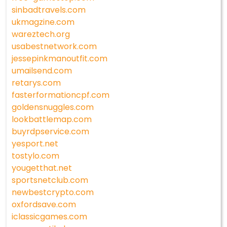
sinbadtravels.com
ukmagzine.com
wareztech.org
usabestnetwork.com
jessepinkmanoutfit.com
umailsend.com
retarys.com
fasterformationcpf.com
goldensnuggles.com
lookbattlemap.com
buyrdpservice.com
yesport.net
tostylo.com
yougetthat.net
sportsnetclub.com
newbestcrypto.com
oxfordsave.com
iclassicgames.com