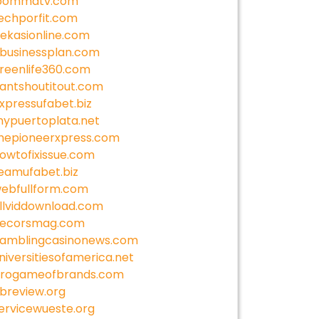
bommatv.com
echporfit.com
ekasionline.com
businessplan.com
reenlife360.com
antshoutitout.com
xpressufabet.biz
ypuertoplata.net
hepioneerxpress.com
owtofixissue.com
eamufabet.biz
ebfullform.com
llviddownload.com
ecorsmag.com
amblingcasinonews.com
niversitiesofamerica.net
rogameofbrands.com
breview.org
ervicewueste.org