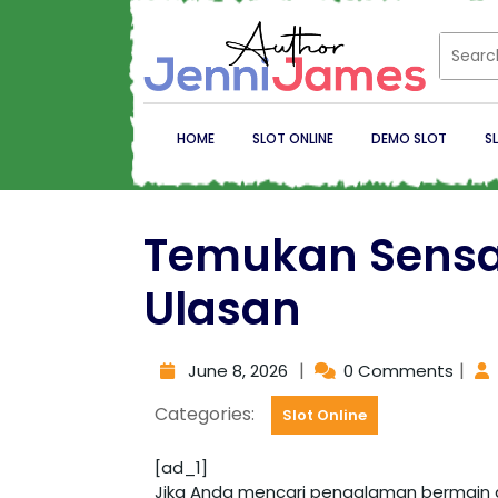
HOME
SLOT ONLINE
DEMO SLOT
S
Temukan Sensa
Ulasan
|
|
June 8, 2026
0 Comments
Categories:
Slot Online
[ad_1]
Jika Anda mencari pengalaman bermain 