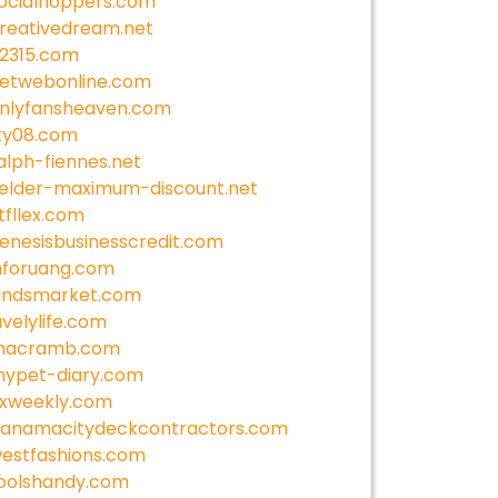
ocialhoppers.com
reativedream.net
2315.com
etwebonline.com
nlyfansheaven.com
ky08.com
alph-fiennes.net
ielder-maximum-discount.net
itfllex.com
enesisbusinesscredit.com
nforuang.com
indsmarket.com
uvelylife.com
acramb.com
ypet-diary.com
xweekly.com
anamacitydeckcontractors.com
estfashions.com
oolshandy.com