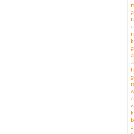
m
g
h
c
n
k
g
a
u
h
g
r
w
e
w
k
b
u