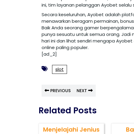
ini, tim layanan pelanggan Ayobet selal
Secara keseluruhan, Ayobet adalah plat
menawarkan beragam permainan, bonus b
Baik Anda seorang gamer berpengalaman
punya sesuatu untuk semua orang. Jad
hari ini dan lihat sendiri mengapa Ayob
online paling populer.
[ad_2]
slot
PREVIOUS
NEXT
Related Posts
Menjelajahi Jenius
B