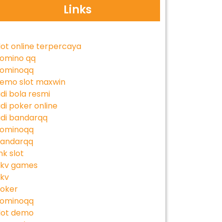
Links
lot online terpercaya
omino qq
ominoqq
emo slot maxwin
udi bola resmi
udi poker online
udi bandarqq
ominoqq
andarqq
ink slot
kv games
kv
oker
ominoqq
lot demo