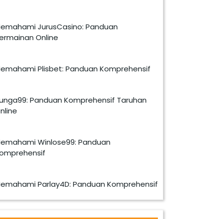
emahami JurusCasino: Panduan
ermainan Online
emahami Plisbet: Panduan Komprehensif
unga99: Panduan Komprehensif Taruhan
nline
emahami Winlose99: Panduan
omprehensif
emahami Parlay4D: Panduan Komprehensif