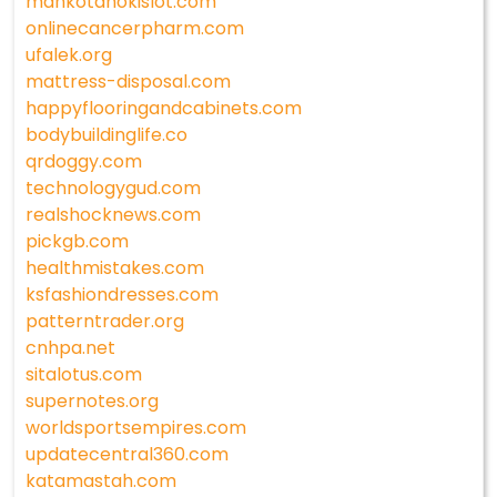
mahkotahokislot.com
onlinecancerpharm.com
ufalek.org
mattress-disposal.com
happyflooringandcabinets.com
bodybuildinglife.co
qrdoggy.com
technologygud.com
realshocknews.com
pickgb.com
healthmistakes.com
ksfashiondresses.com
patterntrader.org
cnhpa.net
sitalotus.com
supernotes.org
worldsportsempires.com
updatecentral360.com
katamastah.com