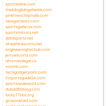
sporteslive.com
theblingblingshields.com
pinkfrenchtipnails.com
newgamestv.com
sportsgallerys.com
sportsmirrors.net
datasports.net
atasehirescortu.net
engineeringtechub.com
jerryescorts.com
attorneylegal.co
voomb.com
techgadgetpoint.com
tvsportsguide24.com
sportsreviews24.com
dubai360blog.com
lucky77slot.org
growmefast.com