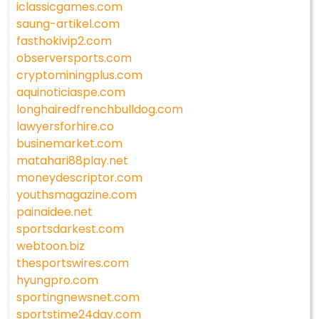
iclassicgames.com
saung-artikel.com
fasthokivip2.com
observersports.com
cryptominingplus.com
aquinoticiaspe.com
longhairedfrenchbulldog.com
lawyersforhire.co
businemarket.com
matahari88play.net
moneydescriptor.com
youthsmagazine.com
painaidee.net
sportsdarkest.com
webtoon.biz
thesportswires.com
hyungpro.com
sportingnewsnet.com
sportstime24day.com