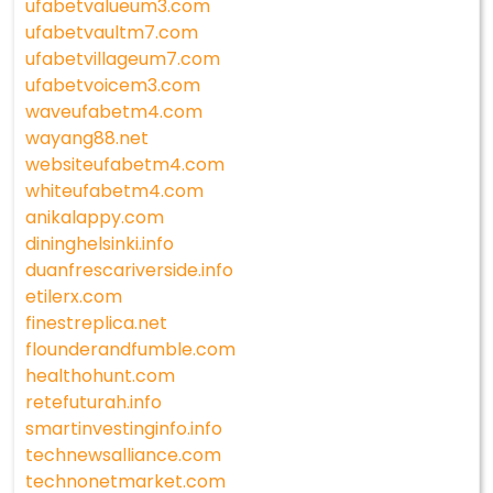
ufabetvalueum3.com
ufabetvaultm7.com
ufabetvillageum7.com
ufabetvoicem3.com
waveufabetm4.com
wayang88.net
websiteufabetm4.com
whiteufabetm4.com
anikalappy.com
dininghelsinki.info
duanfrescariverside.info
etilerx.com
finestreplica.net
flounderandfumble.com
healthohunt.com
retefuturah.info
smartinvestinginfo.info
technewsalliance.com
technonetmarket.com