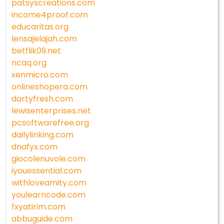
patsyscreations.com
income4proof.com
educaritas.org
lensajelajah.com
betflik09.net
ncaq.org
xenmicro.com
onlineshopera.com
dartyfresh.com
lewisenterprises.net
pcsoftwarefree.org
dailylinking.com
dnafyx.com
giocolenuvole.com
iyouessential.com
withloveamity.com
youlearncode.com
fxyatirim.com
abbuguide.com