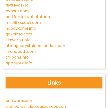
flyttevask.io
byhous.com
hartfordplazahotel.com
m-918kissapk.com
nabavkame.info
gakbiasa.com
iflowerhu.info
chicagocrystalconnection.com
imanabadii.com
trilipohu.info
appruptio.info
Links
punjwanis.com
the-parcs-clematiscondos.com