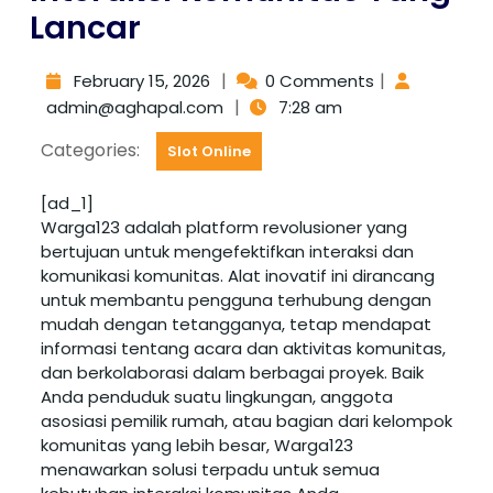
Lancar
|
|
February 15, 2026
0 Comments
|
admin@aghapal.com
7:28 am
Categories:
Slot Online
[ad_1]
Warga123 adalah platform revolusioner yang
bertujuan untuk mengefektifkan interaksi dan
komunikasi komunitas. Alat inovatif ini dirancang
untuk membantu pengguna terhubung dengan
mudah dengan tetangganya, tetap mendapat
informasi tentang acara dan aktivitas komunitas,
dan berkolaborasi dalam berbagai proyek. Baik
Anda penduduk suatu lingkungan, anggota
asosiasi pemilik rumah, atau bagian dari kelompok
komunitas yang lebih besar, Warga123
menawarkan solusi terpadu untuk semua