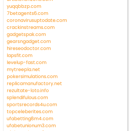
yuqqbbzp.com
7betagents6.com
coronavirusuptodate.com
crackinstreams.com
gadgetspak.com
gearsngadget.com
hireseodoctor.com
lapsfit.com
levelup-fast.com
mytreepla.net
pokersimulations.com
replicamanufactory.net
rezultate-loto.info
splendifulous.com
sportsrecords4u.com
topceleberites.com
ufabetting8m4.com
ufabetunionum3.com