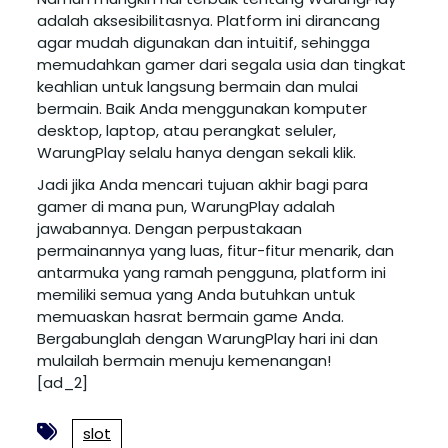
adalah aksesibilitasnya. Platform ini dirancang
agar mudah digunakan dan intuitif, sehingga
memudahkan gamer dari segala usia dan tingkat
keahlian untuk langsung bermain dan mulai
bermain. Baik Anda menggunakan komputer
desktop, laptop, atau perangkat seluler,
WarungPlay selalu hanya dengan sekali klik.
Jadi jika Anda mencari tujuan akhir bagi para
gamer di mana pun, WarungPlay adalah
jawabannya. Dengan perpustakaan
permainannya yang luas, fitur-fitur menarik, dan
antarmuka yang ramah pengguna, platform ini
memiliki semua yang Anda butuhkan untuk
memuaskan hasrat bermain game Anda.
Bergabunglah dengan WarungPlay hari ini dan
mulailah bermain menuju kemenangan!
[ad_2]
slot