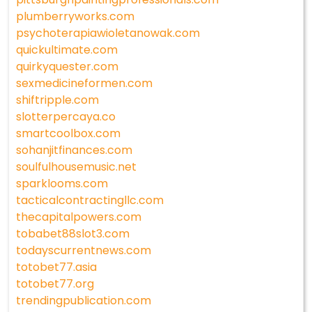
plumberryworks.com
psychoterapiawioletanowak.com
quickultimate.com
quirkyquester.com
sexmedicineformen.com
shiftripple.com
slotterpercaya.co
smartcoolbox.com
sohanjitfinances.com
soulfulhousemusic.net
sparklooms.com
tacticalcontractingllc.com
thecapitalpowers.com
tobabet88slot3.com
todayscurrentnews.com
totobet77.asia
totobet77.org
trendingpublication.com