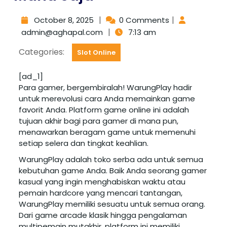
|
|
October 8, 2025
0 Comments
|
admin@aghapal.com
7:13 am
Categories:
Slot Online
[ad_1]
Para gamer, bergembiralah! WarungPlay hadir
untuk merevolusi cara Anda memainkan game
favorit Anda. Platform game online ini adalah
tujuan akhir bagi para gamer di mana pun,
menawarkan beragam game untuk memenuhi
setiap selera dan tingkat keahlian.
WarungPlay adalah toko serba ada untuk semua
kebutuhan game Anda. Baik Anda seorang gamer
kasual yang ingin menghabiskan waktu atau
pemain hardcore yang mencari tantangan,
WarungPlay memiliki sesuatu untuk semua orang.
Dari game arcade klasik hingga pengalaman
multipemain mutakhir, platform ini memiliki