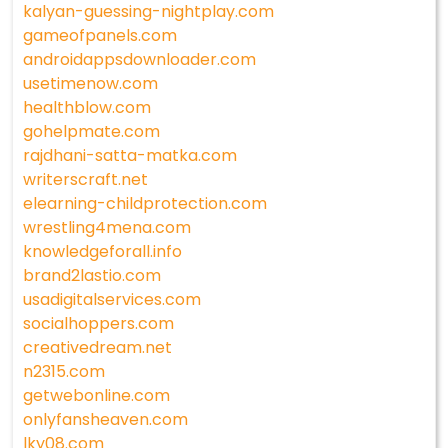
kalyan-guessing-nightplay.com
gameofpanels.com
androidappsdownloader.com
usetimenow.com
healthblow.com
gohelpmate.com
rajdhani-satta-matka.com
writerscraft.net
elearning-childprotection.com
wrestling4mena.com
knowledgeforall.info
brand2lastio.com
usadigitalservices.com
socialhoppers.com
creativedream.net
n2315.com
getwebonline.com
onlyfansheaven.com
lky08.com