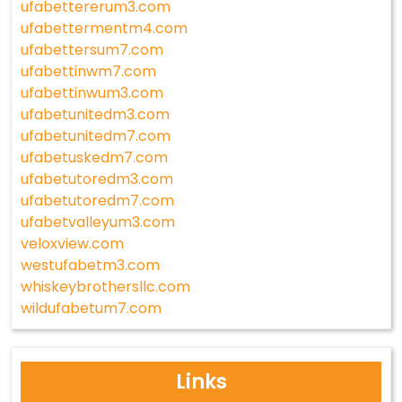
ufabettererum3.com
ufabettermentm4.com
ufabettersum7.com
ufabettinwm7.com
ufabettinwum3.com
ufabetunitedm3.com
ufabetunitedm7.com
ufabetuskedm7.com
ufabetutoredm3.com
ufabetutoredm7.com
ufabetvalleyum3.com
veloxview.com
westufabetm3.com
whiskeybrothersllc.com
wildufabetum7.com
Links