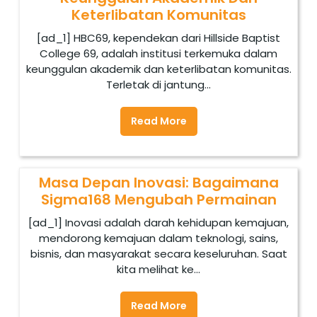
Keterlibatan Komunitas
[ad_1] HBC69, kependekan dari Hillside Baptist
College 69, adalah institusi terkemuka dalam
keunggulan akademik dan keterlibatan komunitas.
Terletak di jantung...
Read More
Masa Depan Inovasi: Bagaimana
Sigma168 Mengubah Permainan
[ad_1] Inovasi adalah darah kehidupan kemajuan,
mendorong kemajuan dalam teknologi, sains,
bisnis, dan masyarakat secara keseluruhan. Saat
kita melihat ke...
Read More