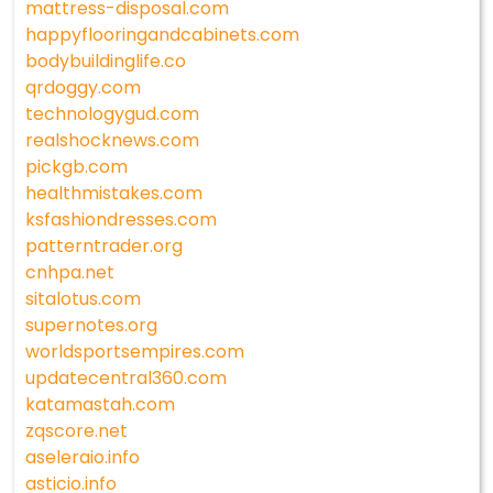
mattress-disposal.com
happyflooringandcabinets.com
bodybuildinglife.co
qrdoggy.com
technologygud.com
realshocknews.com
pickgb.com
healthmistakes.com
ksfashiondresses.com
patterntrader.org
cnhpa.net
sitalotus.com
supernotes.org
worldsportsempires.com
updatecentral360.com
katamastah.com
zqscore.net
aseleraio.info
asticio.info