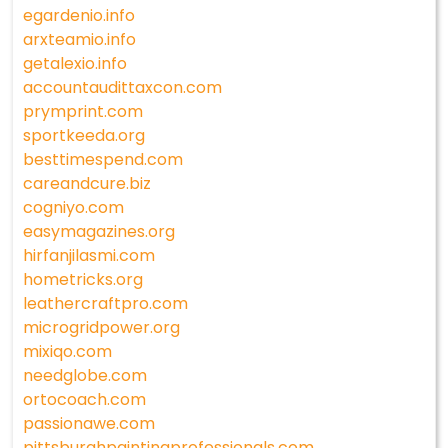
egardenio.info
arxteamio.info
getalexio.info
accountaudittaxcon.com
prymprint.com
sportkeeda.org
besttimespend.com
careandcure.biz
cogniyo.com
easymagazines.org
hirfanjilasmi.com
hometricks.org
leathercraftpro.com
microgridpower.org
mixiqo.com
needglobe.com
ortocoach.com
passionawe.com
pittsburghpaintingprofessionals.com