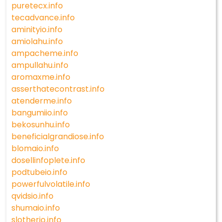
puretecx.info
tecadvance.info
aminityio.info
amiolahu.info
ampacheme.info
ampullahu.info
aromaxme.info
asserthatecontrast.info
atenderme.info
bangumiio.info
bekosunhu.info
beneficialgrandiose.info
blomaio.info
dosellinfoplete.info
podtubeio.info
powerfulvolatile.info
qvidsio.info
shumaio.info
slotherio.info