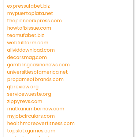
expressufabet.biz
mypuertoplata.net
thepioneerxpress.com
howtofixissue.com
teamufabet.biz
webfullform.com
allviddownload.com
decorsmag.com
gamblingcasinonews.com
universitiesofamerica.net
progameofbrands.com
qbreview.org
servicewueste.org
zippyrevs.com
matkanumbernow.com
myjobcirculars.com
healthmoreoverfitness.com
topslotxgames.com