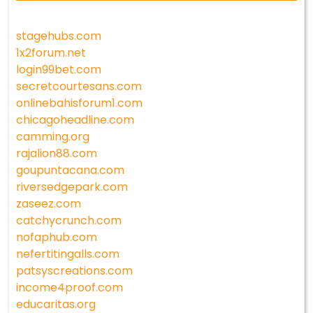
stagehubs.com
1x2forum.net
login99bet.com
secretcourtesans.com
onlinebahisforum1.com
chicagoheadline.com
camming.org
rajalion88.com
goupuntacana.com
riversedgepark.com
zaseez.com
catchycrunch.com
nofaphub.com
nefertitingalls.com
patsyscreations.com
income4proof.com
educaritas.org