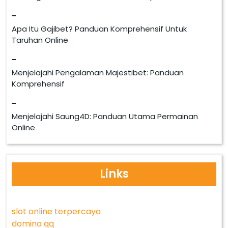
Apa Itu Gajibet? Panduan Komprehensif Untuk
Taruhan Online
Menjelajahi Pengalaman Majestibet: Panduan
Komprehensif
Menjelajahi Saung4D: Panduan Utama Permainan
Online
Links
slot online terpercaya
domino qq