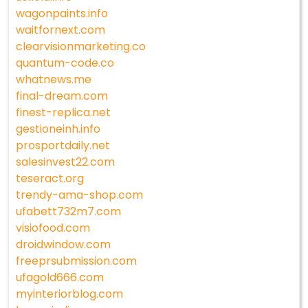
wagonpaints.info
waitfornext.com
clearvisionmarketing.co
quantum-code.co
whatnews.me
final-dream.com
finest-replica.net
gestioneinh.info
prosportdaily.net
salesinvest22.com
teseract.org
trendy-ama-shop.com
ufabett732m7.com
visiofood.com
droidwindow.com
freeprsubmission.com
ufagold666.com
myinteriorblog.com