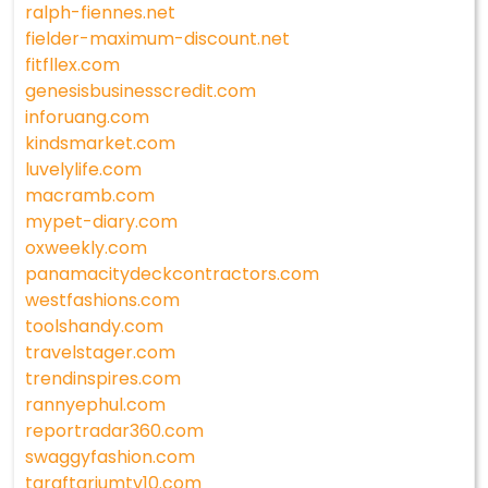
ralph-fiennes.net
fielder-maximum-discount.net
fitfllex.com
genesisbusinesscredit.com
inforuang.com
kindsmarket.com
luvelylife.com
macramb.com
mypet-diary.com
oxweekly.com
panamacitydeckcontractors.com
westfashions.com
toolshandy.com
travelstager.com
trendinspires.com
rannyephul.com
reportradar360.com
swaggyfashion.com
taraftariumtv10.com