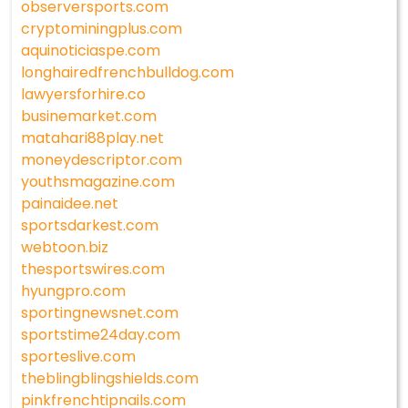
observersports.com
cryptominingplus.com
aquinoticiaspe.com
longhairedfrenchbulldog.com
lawyersforhire.co
businemarket.com
matahari88play.net
moneydescriptor.com
youthsmagazine.com
painaidee.net
sportsdarkest.com
webtoon.biz
thesportswires.com
hyungpro.com
sportingnewsnet.com
sportstime24day.com
sporteslive.com
theblingblingshields.com
pinkfrenchtipnails.com