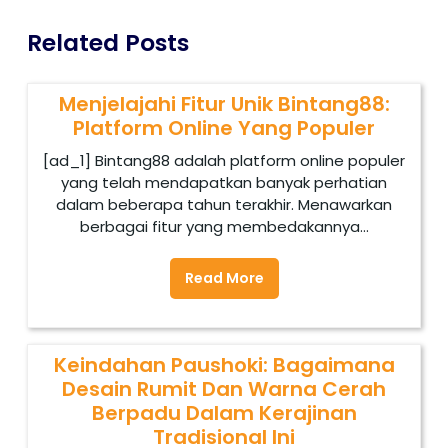
Related Posts
Menjelajahi Fitur Unik Bintang88:
Platform Online Yang Populer
[ad_1] Bintang88 adalah platform online populer
yang telah mendapatkan banyak perhatian
dalam beberapa tahun terakhir. Menawarkan
berbagai fitur yang membedakannya...
Read More
Keindahan Paushoki: Bagaimana
Desain Rumit Dan Warna Cerah
Berpadu Dalam Kerajinan
Tradisional Ini