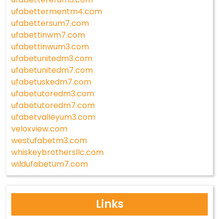
ufabettermentm4.com
ufabettersum7.com
ufabettinwm7.com
ufabettinwum3.com
ufabetunitedm3.com
ufabetunitedm7.com
ufabetuskedm7.com
ufabetutoredm3.com
ufabetutoredm7.com
ufabetvalleyum3.com
veloxview.com
westufabetm3.com
whiskeybrothersllc.com
wildufabetum7.com
Links