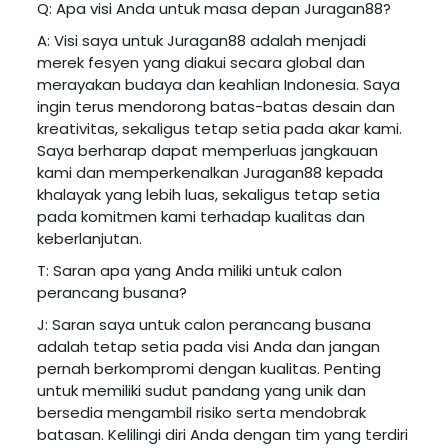
Q: Apa visi Anda untuk masa depan Juragan88?
A: Visi saya untuk Juragan88 adalah menjadi
merek fesyen yang diakui secara global dan
merayakan budaya dan keahlian Indonesia. Saya
ingin terus mendorong batas-batas desain dan
kreativitas, sekaligus tetap setia pada akar kami.
Saya berharap dapat memperluas jangkauan
kami dan memperkenalkan Juragan88 kepada
khalayak yang lebih luas, sekaligus tetap setia
pada komitmen kami terhadap kualitas dan
keberlanjutan.
T: Saran apa yang Anda miliki untuk calon
perancang busana?
J: Saran saya untuk calon perancang busana
adalah tetap setia pada visi Anda dan jangan
pernah berkompromi dengan kualitas. Penting
untuk memiliki sudut pandang yang unik dan
bersedia mengambil risiko serta mendobrak
batasan. Kelilingi diri Anda dengan tim yang terdiri