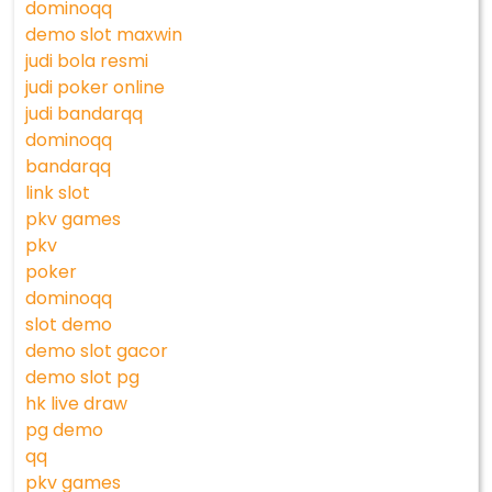
dominoqq
demo slot maxwin
judi bola resmi
judi poker online
judi bandarqq
dominoqq
bandarqq
link slot
pkv games
pkv
poker
dominoqq
slot demo
demo slot gacor
demo slot pg
hk live draw
pg demo
qq
pkv games