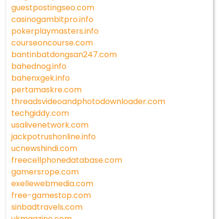
guestpostingseo.com
casinogambitpro.info
pokerplaymasters.info
courseoncourse.com
bantinbatdongsan247.com
bahednog.info
bahenxgek.info
pertamaskre.com
threadsvideoandphotodownloader.com
techgiddy.com
usalivenetwork.com
jackpotrushonline.info
ucnewshindi.com
freecellphonedatabase.com
gamersrope.com
exellewebmedia.com
free-gamestop.com
sinbadtravels.com
ukmagzine.com