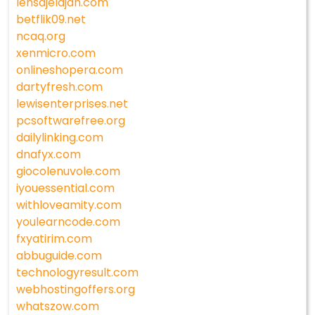
lensajelajah.com
betflik09.net
ncaq.org
xenmicro.com
onlineshopera.com
dartyfresh.com
lewisenterprises.net
pcsoftwarefree.org
dailylinking.com
dnafyx.com
giocolenuvole.com
iyouessential.com
withloveamity.com
youlearncode.com
fxyatirim.com
abbuguide.com
technologyresult.com
webhostingoffers.org
whatszow.com