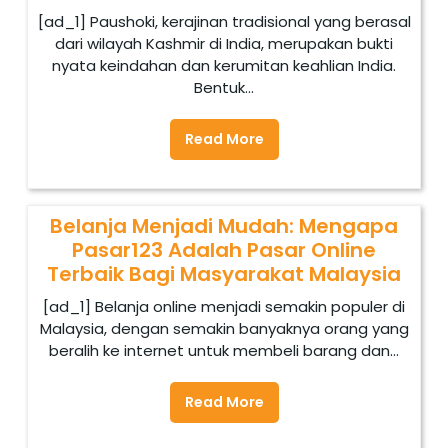
[ad_1] Paushoki, kerajinan tradisional yang berasal
dari wilayah Kashmir di India, merupakan bukti
nyata keindahan dan kerumitan keahlian India.
Bentuk...
Read More
Belanja Menjadi Mudah: Mengapa
Pasar123 Adalah Pasar Online
Terbaik Bagi Masyarakat Malaysia
[ad_1] Belanja online menjadi semakin populer di
Malaysia, dengan semakin banyaknya orang yang
beralih ke internet untuk membeli barang dan...
Read More