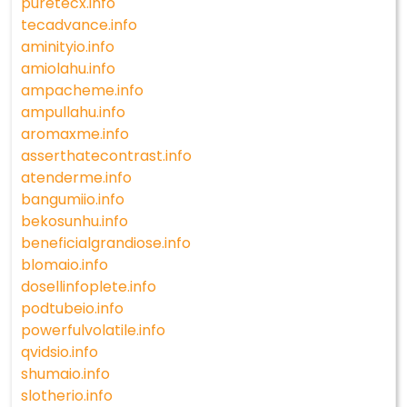
puretecx.info
tecadvance.info
aminityio.info
amiolahu.info
ampacheme.info
ampullahu.info
aromaxme.info
asserthatecontrast.info
atenderme.info
bangumiio.info
bekosunhu.info
beneficialgrandiose.info
blomaio.info
dosellinfoplete.info
podtubeio.info
powerfulvolatile.info
qvidsio.info
shumaio.info
slotherio.info