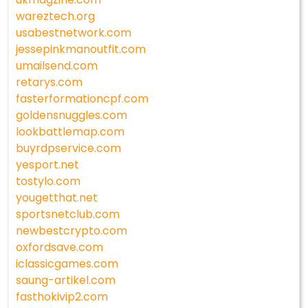
wareztech.org
usabestnetwork.com
jessepinkmanoutfit.com
umailsend.com
retarys.com
fasterformationcpf.com
goldensnuggles.com
lookbattlemap.com
buyrdpservice.com
yesport.net
tostylo.com
yougetthat.net
sportsnetclub.com
newbestcrypto.com
oxfordsave.com
iclassicgames.com
saung-artikel.com
fasthokivip2.com