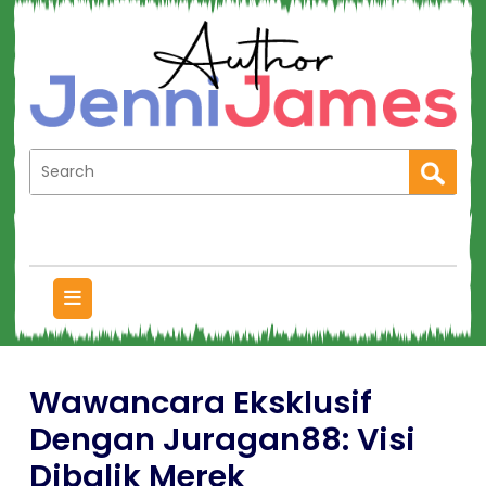
Wawancara Eksklusif
Dengan Juragan88: Visi
Dibalik Merek