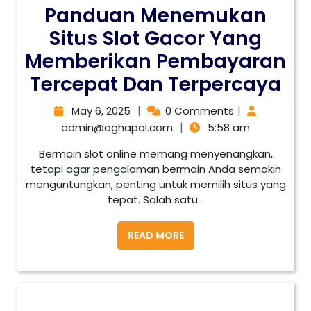
Panduan Menemukan
Situs Slot Gacor Yang
Memberikan Pembayaran
Tercepat Dan Terpercaya
|
|
May 6, 2025
0 Comments
|
admin@aghapal.com
5:58 am
Bermain slot online memang menyenangkan,
tetapi agar pengalaman bermain Anda semakin
menguntungkan, penting untuk memilih situs yang
tepat. Salah satu...
READ MORE