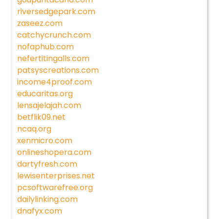
riversedgepark.com
zaseez.com
catchycrunch.com
nofaphub.com
nefertitingalls.com
patsyscreations.com
income4proof.com
educaritas.org
lensajelajah.com
betflik09.net
ncaq.org
xenmicro.com
onlineshopera.com
dartyfresh.com
lewisenterprises.net
pcsoftwarefree.org
dailylinking.com
dnafyx.com