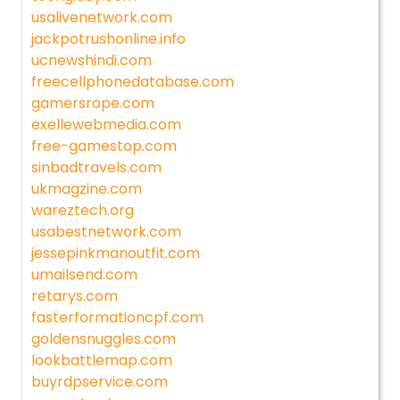
usalivenetwork.com
jackpotrushonline.info
ucnewshindi.com
freecellphonedatabase.com
gamersrope.com
exellewebmedia.com
free-gamestop.com
sinbadtravels.com
ukmagzine.com
wareztech.org
usabestnetwork.com
jessepinkmanoutfit.com
umailsend.com
retarys.com
fasterformationcpf.com
goldensnuggles.com
lookbattlemap.com
buyrdpservice.com