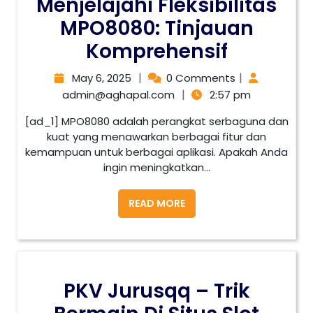
Menjelajahi Fleksibilitas
MPO8080: Tinjauan
Komprehensif
|
|
May 6, 2025
0 Comments
|
admin@aghapal.com
2:57 pm
[ad_1] MPO8080 adalah perangkat serbaguna dan
kuat yang menawarkan berbagai fitur dan
kemampuan untuk berbagai aplikasi. Apakah Anda
ingin meningkatkan...
READ MORE
PKV Jurusqq – Trik