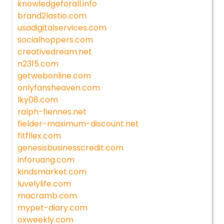
knowledgeforall.info
brand2lastio.com
usadigitalservices.com
socialhoppers.com
creativedream.net
n2315.com
getwebonline.com
onlyfansheaven.com
lky08.com
ralph-fiennes.net
fielder-maximum-discount.net
fitfllex.com
genesisbusinesscredit.com
inforuang.com
kindsmarket.com
luvelylife.com
macramb.com
mypet-diary.com
oxweekly.com