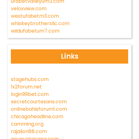
ufabetvalleyum3.com
veloxview.com
westufabetm3.com
whiskeybrothersllc.com
wildufabetum7.com
Links
stagehubs.com
1x2forum.net
login99bet.com
secretcourtesans.com
onlinebahisforum1.com
chicagoheadline.com
camming.org
rajalion88.com
goupuntacana.com