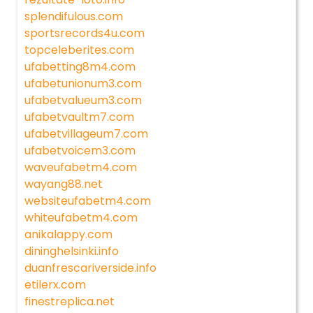
splendifulous.com
sportsrecords4u.com
topceleberites.com
ufabetting8m4.com
ufabetunionum3.com
ufabetvalueum3.com
ufabetvaultm7.com
ufabetvillageum7.com
ufabetvoicem3.com
waveufabetm4.com
wayang88.net
websiteufabetm4.com
whiteufabetm4.com
anikalappy.com
dininghelsinki.info
duanfrescariverside.info
etilerx.com
finestreplica.net