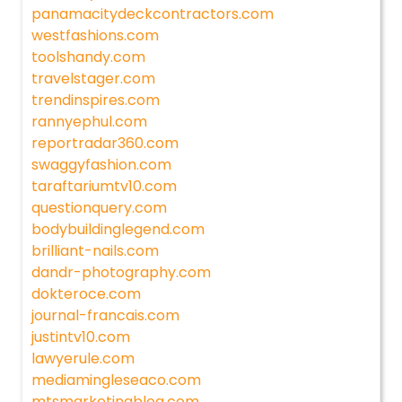
panamacitydeckcontractors.com
westfashions.com
toolshandy.com
travelstager.com
trendinspires.com
rannyephul.com
reportradar360.com
swaggyfashion.com
taraftariumtv10.com
questionquery.com
bodybuildinglegend.com
brilliant-nails.com
dandr-photography.com
dokteroce.com
journal-francais.com
justintv10.com
lawyerule.com
mediamingleseaco.com
mtsmarketingblog.com