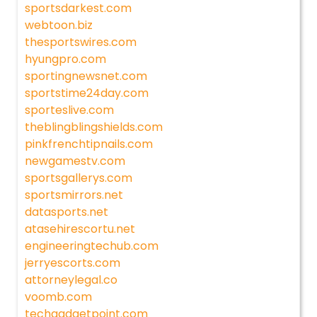
sportsdarkest.com
webtoon.biz
thesportswires.com
hyungpro.com
sportingnewsnet.com
sportstime24day.com
sporteslive.com
theblingblingshields.com
pinkfrenchtipnails.com
newgamestv.com
sportsgallerys.com
sportsmirrors.net
datasports.net
atasehirescortu.net
engineeringtechub.com
jerryescorts.com
attorneylegal.co
voomb.com
techgadgetpoint.com