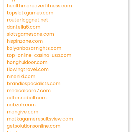
healthmoreoverfitness.com
topslotxgames.com
routerloggnet.net
dantella6.com
slotsgamesone.com
hispinzone.com
kalyanbazarnights.com
top-online-casino-usa.com
honghuidoor.com
flowingtravel.com
nineniki.com
brandiospecialists.com
medicalcare7.com
adtennaball.com
nabzah.com
mongive.com
matkagameresultsview.com
getsolutionsonline.com