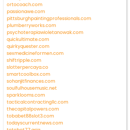
ortocoach.com
passionawe.com
pittsburghpaintingprofessionals.com
plumberryworks.com
psychoterapiawioletanowak.com
quickultimate.com
quirkyquester.com
sexmedicineformen.com
shiftripple.com
slotterpercaya.co
smartcoolbox.com
sohanjitfinances.com
soulfulhousemusic.net
sparklooms.com
tacticalcontractingllc.com
thecapitalpowers.com
tobabet88slot3.com
todayscurrentnews.com
totobet77.asia