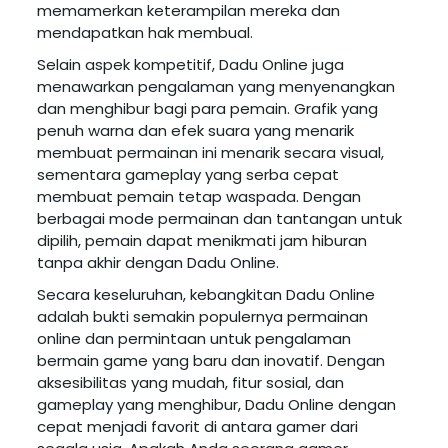
memamerkan keterampilan mereka dan
mendapatkan hak membual.
Selain aspek kompetitif, Dadu Online juga
menawarkan pengalaman yang menyenangkan
dan menghibur bagi para pemain. Grafik yang
penuh warna dan efek suara yang menarik
membuat permainan ini menarik secara visual,
sementara gameplay yang serba cepat
membuat pemain tetap waspada. Dengan
berbagai mode permainan dan tantangan untuk
dipilih, pemain dapat menikmati jam hiburan
tanpa akhir dengan Dadu Online.
Secara keseluruhan, kebangkitan Dadu Online
adalah bukti semakin populernya permainan
online dan permintaan untuk pengalaman
bermain game yang baru dan inovatif. Dengan
aksesibilitas yang mudah, fitur sosial, dan
gameplay yang menghibur, Dadu Online dengan
cepat menjadi favorit di antara gamer dari