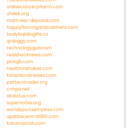
onlinecancerpharm.com
ufalek.org
mattress-disposal.com
happyflooringandcabinets.com
bodybuildinglife.co
qrdoggy.com
technologygud.com
realshocknews.com
pickgb.com
healthmistakes.com
ksfashiondresses.com
patterntrader.org
cnhpa.net
sitalotus.com
supernotes.org
worldsportsempires.com
updatecentral360.com
katamastah.com