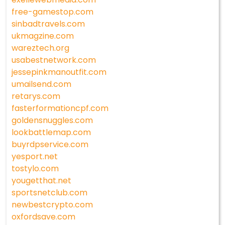
free-gamestop.com
sinbadtravels.com
ukmagzine.com
wareztech.org
usabestnetwork.com
jessepinkmanoutfit.com
umailsend.com
retarys.com
fasterformationcpf.com
goldensnuggles.com
lookbattlemap.com
buyrdpservice.com
yesport.net
tostylo.com
yougetthat.net
sportsnetclub.com
newbestcrypto.com
oxfordsave.com