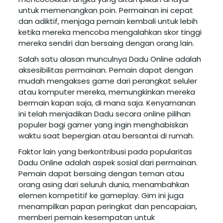
untuk memenangkan poin. Permainan ini cepat
dan adiktif, menjaga pemain kembali untuk lebih
ketika mereka mencoba mengalahkan skor tinggi
mereka sendiri dan bersaing dengan orang lain.
Salah satu alasan munculnya Dadu Online adalah
aksesibilitas permainan. Pemain dapat dengan
mudah mengakses game dari perangkat seluler
atau komputer mereka, memungkinkan mereka
bermain kapan saja, di mana saja. Kenyamanan
ini telah menjadikan Dadu secara online pilihan
populer bagi gamer yang ingin menghabiskan
waktu saat bepergian atau bersantai di rumah.
Faktor lain yang berkontribusi pada popularitas
Dadu Online adalah aspek sosial dari permainan.
Pemain dapat bersaing dengan teman atau
orang asing dari seluruh dunia, menambahkan
elemen kompetitif ke gameplay. Gim ini juga
menampilkan papan peringkat dan pencapaian,
memberi pemain kesempatan untuk