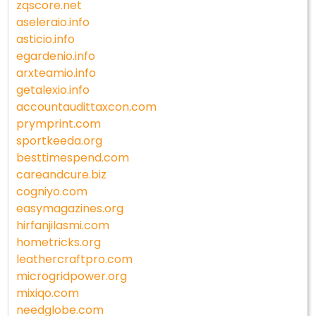
zqscore.net
aseleraio.info
asticio.info
egardenio.info
arxteamio.info
getalexio.info
accountaudittaxcon.com
prymprint.com
sportkeeda.org
besttimespend.com
careandcure.biz
cogniyo.com
easymagazines.org
hirfanjilasmi.com
hometricks.org
leathercraftpro.com
microgridpower.org
mixiqo.com
needglobe.com