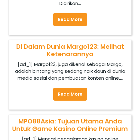
Didirikan...
Read More
Di Dalam Dunia Margo123: Melihat
Ketenarannya
[ad_1] Margo123, juga dikenal sebagai Margo,
adalah bintang yang sedang naik daun di dunia
media sosial dan pembuatan konten online....
Read More
MPO88Asia: Tujuan Utama Anda
Untuk Game Kasino Online Premium
[ad_1] Mencari pengalaman kasino online