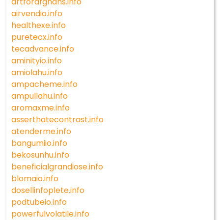
artforafghans.info
airvendio.info
healthexe.info
puretecx.info
tecadvance.info
aminityio.info
amiolahu.info
ampacheme.info
ampullahu.info
aromaxme.info
asserthatecontrast.info
atenderme.info
bangumiio.info
bekosunhu.info
beneficialgrandiose.info
blomaio.info
dosellinfoplete.info
podtubeio.info
powerfulvolatile.info