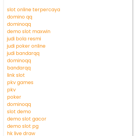
slot online terpercaya
domino qq
dominoqq
demo slot maxwin
judi bola resmi
judi poker online
judi bandarqq
dominoqq
bandarqq
link slot
pkv games
pkv
poker
dominoqq
slot demo
demo slot gacor
demo slot pg
hk live draw