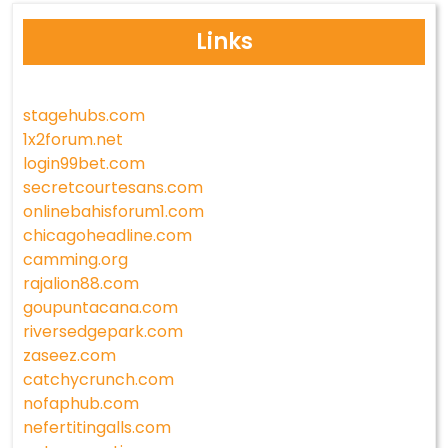
Links
stagehubs.com
1x2forum.net
login99bet.com
secretcourtesans.com
onlinebahisforum1.com
chicagoheadline.com
camming.org
rajalion88.com
goupuntacana.com
riversedgepark.com
zaseez.com
catchycrunch.com
nofaphub.com
nefertitingalls.com