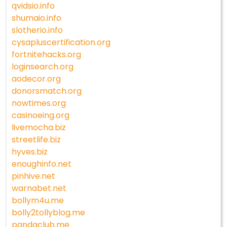
qvidsio.info
shumaio.info
slotherio.info
cysapluscertification.org
fortnitehacks.org
loginsearch.org
aodecor.org
donorsmatch.org
nowtimes.org
casinoeing.org
livemocha.biz
streetlife.biz
hyves.biz
enoughinfo.net
pinhive.net
warnabet.net
bollym4u.me
bolly2tollyblog.me
pandaclub.me