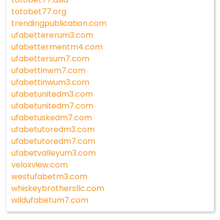
totobet77.org
trendingpublication.com
ufabettererum3.com
ufabettermentm4.com
ufabettersum7.com
ufabettinwm7.com
ufabettinwum3.com
ufabetunitedm3.com
ufabetunitedm7.com
ufabetuskedm7.com
ufabetutoredm3.com
ufabetutoredm7.com
ufabetvalleyum3.com
veloxview.com
westufabetm3.com
whiskeybrothersllc.com
wildufabetum7.com