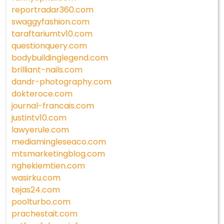
reportradar360.com
swaggyfashion.com
taraftariumtv10.com
questionquery.com
bodybuildinglegend.com
brilliant-nails.com
dandr-photography.com
dokteroce.com
journal-francais.com
justintv10.com
lawyerule.com
mediamingleseaco.com
mtsmarketingblog.com
nghekiemtien.com
wasirku.com
tejas24.com
poolturbo.com
prachestait.com