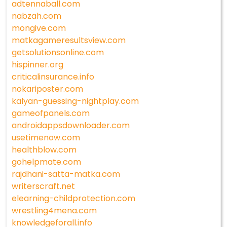
adtennaball.com
nabzah.com
mongive.com
matkagameresultsview.com
getsolutionsonline.com
hispinner.org
criticalinsurance.info
nokariposter.com
kalyan-guessing-nightplay.com
gameofpanels.com
androidappsdownloader.com
usetimenow.com
healthblow.com
gohelpmate.com
rajdhani-satta-matka.com
writerscraft.net
elearning-childprotection.com
wrestling4mena.com
knowledgeforall.info