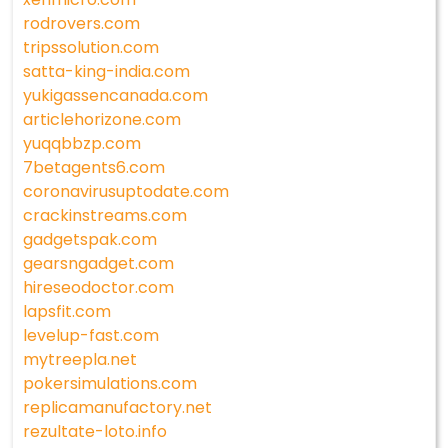
rodrovers.com
tripssolution.com
satta-king-india.com
yukigassencanada.com
articlehorizone.com
yuqqbbzp.com
7betagents6.com
coronavirusuptodate.com
crackinstreams.com
gadgetspak.com
gearsngadget.com
hireseodoctor.com
lapsfit.com
levelup-fast.com
mytreepla.net
pokersimulations.com
replicamanufactory.net
rezultate-loto.info