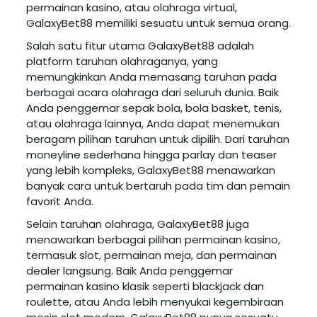
permainan kasino, atau olahraga virtual,
GalaxyBet88 memiliki sesuatu untuk semua orang.
Salah satu fitur utama GalaxyBet88 adalah
platform taruhan olahraganya, yang
memungkinkan Anda memasang taruhan pada
berbagai acara olahraga dari seluruh dunia. Baik
Anda penggemar sepak bola, bola basket, tenis,
atau olahraga lainnya, Anda dapat menemukan
beragam pilihan taruhan untuk dipilih. Dari taruhan
moneyline sederhana hingga parlay dan teaser
yang lebih kompleks, GalaxyBet88 menawarkan
banyak cara untuk bertaruh pada tim dan pemain
favorit Anda.
Selain taruhan olahraga, GalaxyBet88 juga
menawarkan berbagai pilihan permainan kasino,
termasuk slot, permainan meja, dan permainan
dealer langsung. Baik Anda penggemar
permainan kasino klasik seperti blackjack dan
roulette, atau Anda lebih menyukai kegembiraan