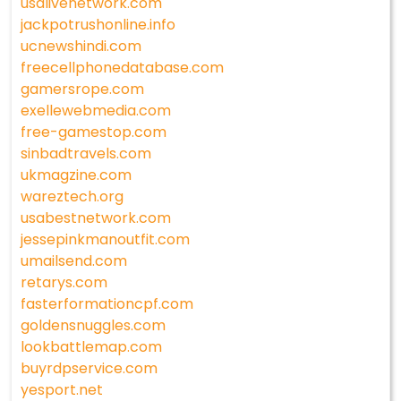
usalivenetwork.com
jackpotrushonline.info
ucnewshindi.com
freecellphonedatabase.com
gamersrope.com
exellewebmedia.com
free-gamestop.com
sinbadtravels.com
ukmagzine.com
wareztech.org
usabestnetwork.com
jessepinkmanoutfit.com
umailsend.com
retarys.com
fasterformationcpf.com
goldensnuggles.com
lookbattlemap.com
buyrdpservice.com
yesport.net