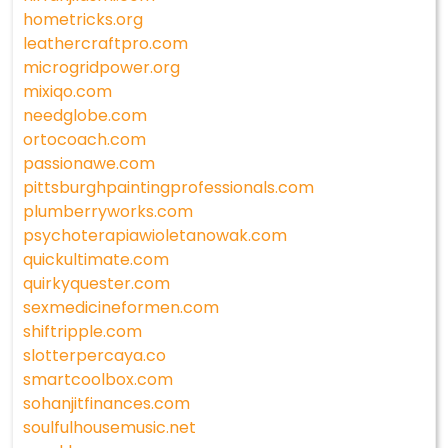
hometricks.org
leathercraftpro.com
microgridpower.org
mixiqo.com
needglobe.com
ortocoach.com
passionawe.com
pittsburghpaintingprofessionals.com
plumberryworks.com
psychoterapiawioletanowak.com
quickultimate.com
quirkyquester.com
sexmedicineformen.com
shiftripple.com
slotterpercaya.co
smartcoolbox.com
sohanjitfinances.com
soulfulhousemusic.net