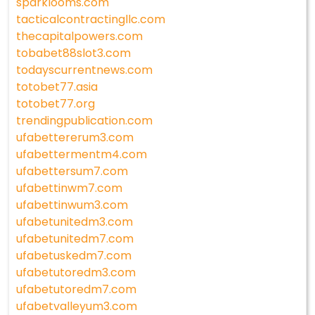
sparklooms.com
tacticalcontractingllc.com
thecapitalpowers.com
tobabet88slot3.com
todayscurrentnews.com
totobet77.asia
totobet77.org
trendingpublication.com
ufabettererum3.com
ufabettermentm4.com
ufabettersum7.com
ufabettinwm7.com
ufabettinwum3.com
ufabetunitedm3.com
ufabetunitedm7.com
ufabetuskedm7.com
ufabetutoredm3.com
ufabetutoredm7.com
ufabetvalleyum3.com