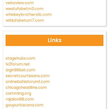
veloxview.com
westufabetm3.com
whiskeybrothersllc.com
wildufabetum7.com
Links
stagehubs.com
1x2forum.net
login99bet.com
secretcourtesans.com
onlinebahisforum1.com
chicagoheadline.com
camming.org
rajalion88.com
goupuntacana.com