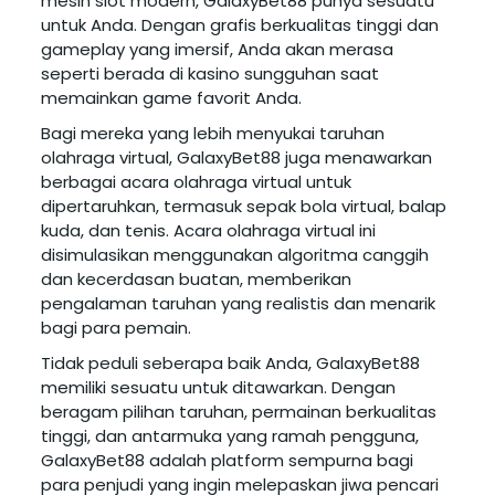
mesin slot modern, GalaxyBet88 punya sesuatu
untuk Anda. Dengan grafis berkualitas tinggi dan
gameplay yang imersif, Anda akan merasa
seperti berada di kasino sungguhan saat
memainkan game favorit Anda.
Bagi mereka yang lebih menyukai taruhan
olahraga virtual, GalaxyBet88 juga menawarkan
berbagai acara olahraga virtual untuk
dipertaruhkan, termasuk sepak bola virtual, balap
kuda, dan tenis. Acara olahraga virtual ini
disimulasikan menggunakan algoritma canggih
dan kecerdasan buatan, memberikan
pengalaman taruhan yang realistis dan menarik
bagi para pemain.
Tidak peduli seberapa baik Anda, GalaxyBet88
memiliki sesuatu untuk ditawarkan. Dengan
beragam pilihan taruhan, permainan berkualitas
tinggi, dan antarmuka yang ramah pengguna,
GalaxyBet88 adalah platform sempurna bagi
para penjudi yang ingin melepaskan jiwa pencari