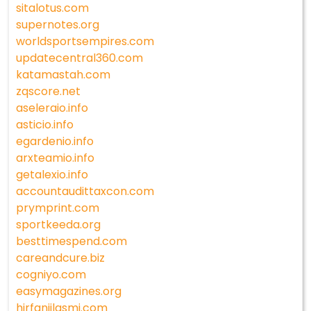
sitalotus.com
supernotes.org
worldsportsempires.com
updatecentral360.com
katamastah.com
zqscore.net
aseleraio.info
asticio.info
egardenio.info
arxteamio.info
getalexio.info
accountaudittaxcon.com
prymprint.com
sportkeeda.org
besttimespend.com
careandcure.biz
cogniyo.com
easymagazines.org
hirfanjilasmi.com