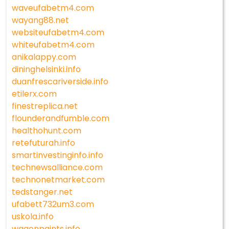
waveufabetm4.com
wayang88.net
websiteufabetm4.com
whiteufabetm4.com
anikalappy.com
dininghelsinki.info
duanfrescariverside.info
etilerx.com
finestreplica.net
flounderandfumble.com
healthohunt.com
retefuturah.info
smartinvestinginfo.info
technewsalliance.com
technonetmarket.com
tedstanger.net
ufabett732um3.com
uskola.info
wagonpaints.info