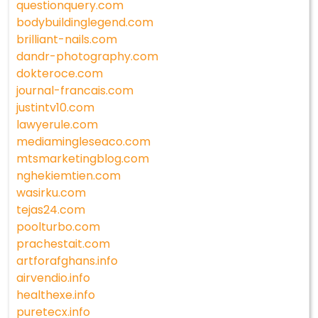
questionquery.com
bodybuildinglegend.com
brilliant-nails.com
dandr-photography.com
dokteroce.com
journal-francais.com
justintv10.com
lawyerule.com
mediamingleseaco.com
mtsmarketingblog.com
nghekiemtien.com
wasirku.com
tejas24.com
poolturbo.com
prachestait.com
artforafghans.info
airvendio.info
healthexe.info
puretecx.info