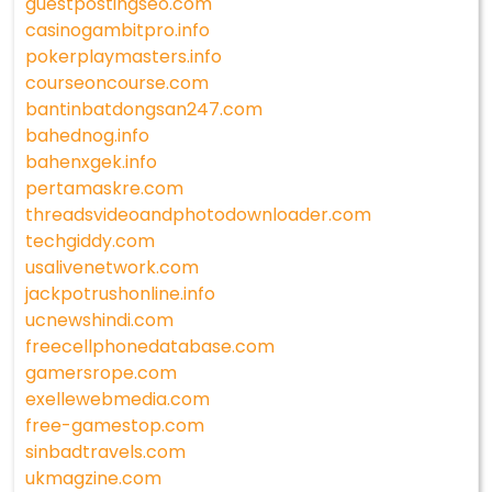
guestpostingseo.com
casinogambitpro.info
pokerplaymasters.info
courseoncourse.com
bantinbatdongsan247.com
bahednog.info
bahenxgek.info
pertamaskre.com
threadsvideoandphotodownloader.com
techgiddy.com
usalivenetwork.com
jackpotrushonline.info
ucnewshindi.com
freecellphonedatabase.com
gamersrope.com
exellewebmedia.com
free-gamestop.com
sinbadtravels.com
ukmagzine.com