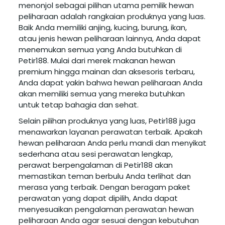
menonjol sebagai pilihan utama pemilik hewan
peliharaan adalah rangkaian produknya yang luas.
Baik Anda memiliki anjing, kucing, burung, ikan,
atau jenis hewan peliharaan lainnya, Anda dapat
menemukan semua yang Anda butuhkan di
Petir188. Mulai dari merek makanan hewan
premium hingga mainan dan aksesoris terbaru,
Anda dapat yakin bahwa hewan peliharaan Anda
akan memiliki semua yang mereka butuhkan
untuk tetap bahagia dan sehat.
Selain pilihan produknya yang luas, Petir188 juga
menawarkan layanan perawatan terbaik. Apakah
hewan peliharaan Anda perlu mandi dan menyikat
sederhana atau sesi perawatan lengkap,
perawat berpengalaman di Petir188 akan
memastikan teman berbulu Anda terlihat dan
merasa yang terbaik. Dengan beragam paket
perawatan yang dapat dipilih, Anda dapat
menyesuaikan pengalaman perawatan hewan
peliharaan Anda agar sesuai dengan kebutuhan