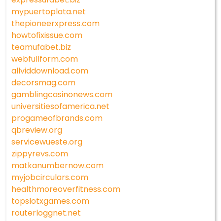
mypuertoplata.net
thepioneerxpress.com
howtofixissue.com
teamufabet.biz
webfullform.com
allviddownload.com
decorsmag.com
gamblingcasinonews.com
universitiesofamerica.net
progameofbrands.com
qbreview.org
servicewueste.org
zippyrevs.com
matkanumbernow.com
myjobcirculars.com
healthmoreoverfitness.com
topslotxgames.com
routerloggnet.net