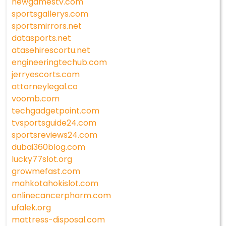
newgamestv.com
sportsgallerys.com
sportsmirrors.net
datasports.net
atasehirescortu.net
engineeringtechub.com
jerryescorts.com
attorneylegal.co
voomb.com
techgadgetpoint.com
tvsportsguide24.com
sportsreviews24.com
dubai360blog.com
lucky77slot.org
growmefast.com
mahkotahokislot.com
onlinecancerpharm.com
ufalek.org
mattress-disposal.com