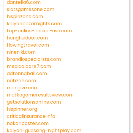
dantella6.com
slotsgamesone.com
hispinzone.com
kalyanbazarnights.com
top-online-casino-usa.com
honghuidoor.com
flowingtravel.com
nineniki.com
brandiospecialists.com
medicalcare7.com
adtennaball.com
nabzah.com
mongive.com
matkagameresultsview.com
getsolutionsonline.com
hispinner.org
criticalinsurance.info
nokariposter.com
kalyan-guessing-nightplay.com