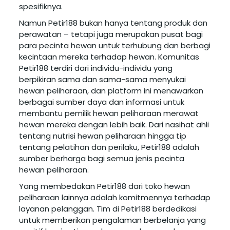
spesifiknya.
Namun Petir188 bukan hanya tentang produk dan
perawatan – tetapi juga merupakan pusat bagi
para pecinta hewan untuk terhubung dan berbagi
kecintaan mereka terhadap hewan. Komunitas
Petir188 terdiri dari individu-individu yang
berpikiran sama dan sama-sama menyukai
hewan peliharaan, dan platform ini menawarkan
berbagai sumber daya dan informasi untuk
membantu pemilik hewan peliharaan merawat
hewan mereka dengan lebih baik. Dari nasihat ahli
tentang nutrisi hewan peliharaan hingga tip
tentang pelatihan dan perilaku, Petir188 adalah
sumber berharga bagi semua jenis pecinta
hewan peliharaan.
Yang membedakan Petir188 dari toko hewan
peliharaan lainnya adalah komitmennya terhadap
layanan pelanggan. Tim di Petir188 berdedikasi
untuk memberikan pengalaman berbelanja yang