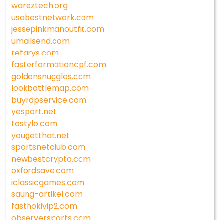
wareztech.org
usabestnetwork.com
jessepinkmanoutfit.com
umailsend.com
retarys.com
fasterformationcpf.com
goldensnuggles.com
lookbattlemap.com
buyrdpservice.com
yesport.net
tostylo.com
yougetthat.net
sportsnetclub.com
newbestcrypto.com
oxfordsave.com
iclassicgames.com
saung-artikel.com
fasthokivip2.com
observersports.com