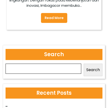
lingkungan. Dengan fokus pada keberlanjutan dan
inovasi, Imbagacor membuka...
Read More
Search
Search
Recent Posts