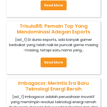
Read More
Trisula88: Pemain Top Yang
Mendominasi Adegan Esports
[ad_1] Di dunia esports, ada banyak gamer
berbakat yang telah naik ke puncak game masing
-masing, tetapi satu nama yang...
Read More
Imbagacor: Merintis Era Baru
Teknologi Energi Bersih
[ad_1] Imbagacor adalah perusahaan inovatif
yang memimpin revolusi teknologi energi ramah