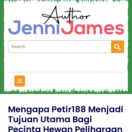
Mengapa Petir188 Menjadi
Tujuan Utama Bagi
Pecinta Hewan Peliharaan