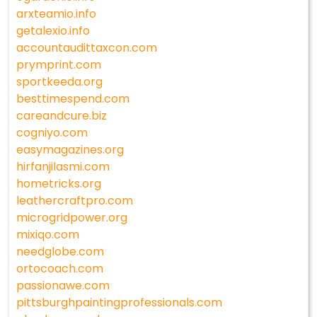
arxteamio.info
getalexio.info
accountaudittaxcon.com
prymprint.com
sportkeeda.org
besttimespend.com
careandcure.biz
cogniyo.com
easymagazines.org
hirfanjilasmi.com
hometricks.org
leathercraftpro.com
microgridpower.org
mixiqo.com
needglobe.com
ortocoach.com
passionawe.com
pittsburghpaintingprofessionals.com