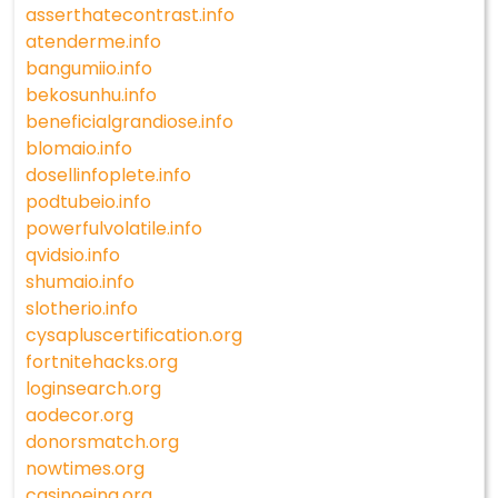
asserthatecontrast.info
atenderme.info
bangumiio.info
bekosunhu.info
beneficialgrandiose.info
blomaio.info
dosellinfoplete.info
podtubeio.info
powerfulvolatile.info
qvidsio.info
shumaio.info
slotherio.info
cysapluscertification.org
fortnitehacks.org
loginsearch.org
aodecor.org
donorsmatch.org
nowtimes.org
casinoeing.org