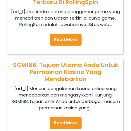
Terbaru Di RollingSpin
[ad_1] Jika Anda seorang penggemar game yang
mencari tren dan ulasan terkini di dunia game,
RollingSpin adalah jawabannya. Situs web...
Read More
SGM188: Tujuan Utama Anda Untuk
Permainan Kasino Yang
Mendebarkan
[ad_1] Mencari pengalaman kasino online yang
mendebarkan dan mengasyikkan? Kunjungi
SGM188, tujuan akhir Anda untuk berbagai macam
permainan kasino yang...
Read More