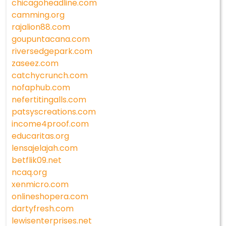
chicagoheadline.com
camming.org
rajalion88.com
goupuntacana.com
riversedgepark.com
zaseez.com
catchycrunch.com
nofaphub.com
nefertitingalls.com
patsyscreations.com
income4proof.com
educaritas.org
lensajelajah.com
betflik09.net
ncaq.org
xenmicro.com
onlineshopera.com
dartyfresh.com
lewisenterprises.net