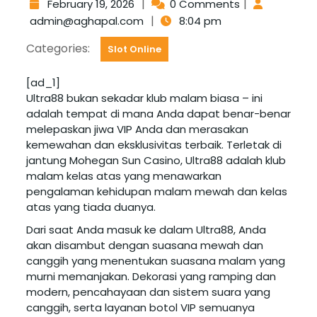
|
|
February 19, 2026
0 Comments
|
admin@aghapal.com
8:04 pm
Categories:
Slot Online
[ad_1]
Ultra88 bukan sekadar klub malam biasa – ini
adalah tempat di mana Anda dapat benar-benar
melepaskan jiwa VIP Anda dan merasakan
kemewahan dan eksklusivitas terbaik. Terletak di
jantung Mohegan Sun Casino, Ultra88 adalah klub
malam kelas atas yang menawarkan
pengalaman kehidupan malam mewah dan kelas
atas yang tiada duanya.
Dari saat Anda masuk ke dalam Ultra88, Anda
akan disambut dengan suasana mewah dan
canggih yang menentukan suasana malam yang
murni memanjakan. Dekorasi yang ramping dan
modern, pencahayaan dan sistem suara yang
canggih, serta layanan botol VIP semuanya