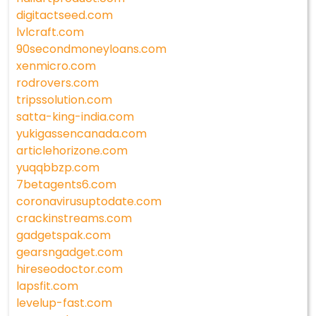
digitactseed.com
lvlcraft.com
90secondmoneyloans.com
xenmicro.com
rodrovers.com
tripssolution.com
satta-king-india.com
yukigassencanada.com
articlehorizone.com
yuqqbbzp.com
7betagents6.com
coronavirusuptodate.com
crackinstreams.com
gadgetspak.com
gearsngadget.com
hireseodoctor.com
lapsfit.com
levelup-fast.com