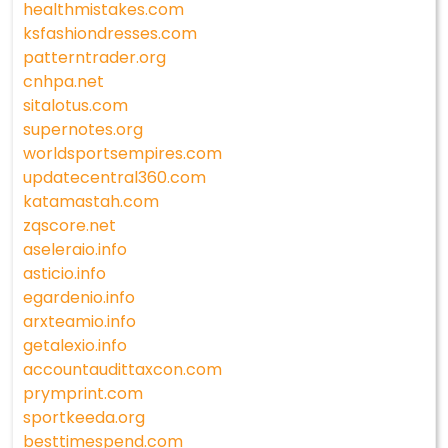
healthmistakes.com
ksfashiondresses.com
patterntrader.org
cnhpa.net
sitalotus.com
supernotes.org
worldsportsempires.com
updatecentral360.com
katamastah.com
zqscore.net
aseleraio.info
asticio.info
egardenio.info
arxteamio.info
getalexio.info
accountaudittaxcon.com
prymprint.com
sportkeeda.org
besttimespend.com