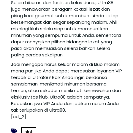
Selain hiburan dan fasilitas kelas dunia, Ultra88
juga menawarkan beragam koktail lezat dan
piring kecil gourmet untuk membuat Anda tetap
bersemangat dan segar sepanjang malam. Ahli
mixologi klub selalu siap untuk membuatkan
minuman yang sempurna untuk Anda, sementara
dapur menyajikan pilihan hidangan lezat yang
pasti akan memuaskan selera bahkan selera
paling cerdas sekalipun.
Jadi mengapa harus keluar malam di klub malam
mana pun jika Anda dapat merasakan layanan VIP
terbaik di Ultra88? Baik Anda ingin berdansa
semalaman, menikmati minuman bersama
teman, atau sekadar menikmati kemewahan dan
eksklusivitas klub, Ultra88 adalah tempatnya.
Bebaskan jiwa VIP Anda dan jadikan malam Anda
tak terlupakan di Ultra88.
[ad_2]
slot