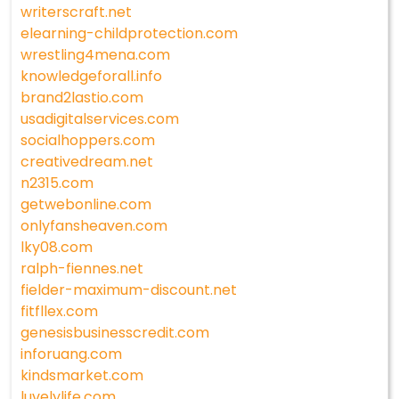
writerscraft.net
elearning-childprotection.com
wrestling4mena.com
knowledgeforall.info
brand2lastio.com
usadigitalservices.com
socialhoppers.com
creativedream.net
n2315.com
getwebonline.com
onlyfansheaven.com
lky08.com
ralph-fiennes.net
fielder-maximum-discount.net
fitfllex.com
genesisbusinesscredit.com
inforuang.com
kindsmarket.com
luvelylife.com