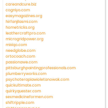
careandcure.biz
cogniyo.com
easymagazines.org
hirfanjilasmi.com
hometricks.org
leathercraftpro.com
microgridpower.org
mixiqo.com
needglobe.com
ortocoach.com
passionawe.com
pittsburghpaintingprofessionals.com
plumberryworks.com
psychoterapiawioletanowak.com
quickultimate.com
quirkyquester.com
sexmedicineformen.com
shiftripple.com