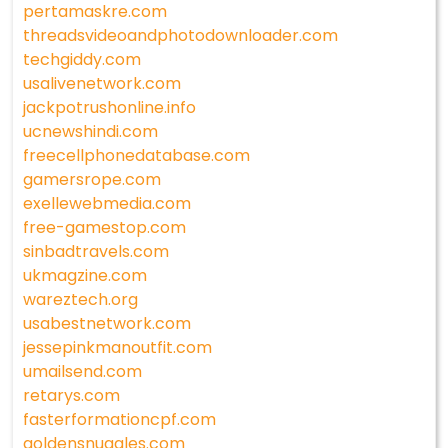
pertamaskre.com
threadsvideoandphotodownloader.com
techgiddy.com
usalivenetwork.com
jackpotrushonline.info
ucnewshindi.com
freecellphonedatabase.com
gamersrope.com
exellewebmedia.com
free-gamestop.com
sinbadtravels.com
ukmagzine.com
wareztech.org
usabestnetwork.com
jessepinkmanoutfit.com
umailsend.com
retarys.com
fasterformationcpf.com
goldensnuggles.com