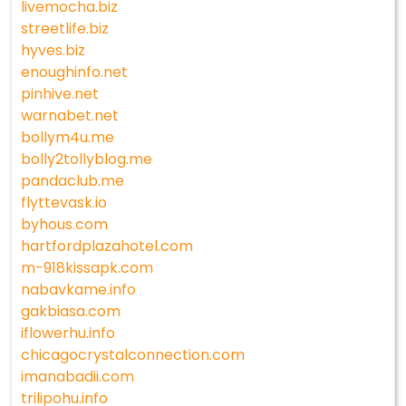
livemocha.biz
streetlife.biz
hyves.biz
enoughinfo.net
pinhive.net
warnabet.net
bollym4u.me
bolly2tollyblog.me
pandaclub.me
flyttevask.io
byhous.com
hartfordplazahotel.com
m-918kissapk.com
nabavkame.info
gakbiasa.com
iflowerhu.info
chicagocrystalconnection.com
imanabadii.com
trilipohu.info