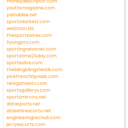
moneydescriptor.com
youthsmagazine.com
painaidee.net
sportsdarkest.com
webtoon.biz
thesportswires.com
hyungpro.com
sportingnewsnet.com
sportstime24day.com
sporteslive.com
theblingblingshields.com
pinkfrenchtipnails.com
newgamestv.com
sportsgallerys.com
sportsmirrors.net
datasports.net
atasehirescortu.net
engineeringtechub.com
jerryescorts.com