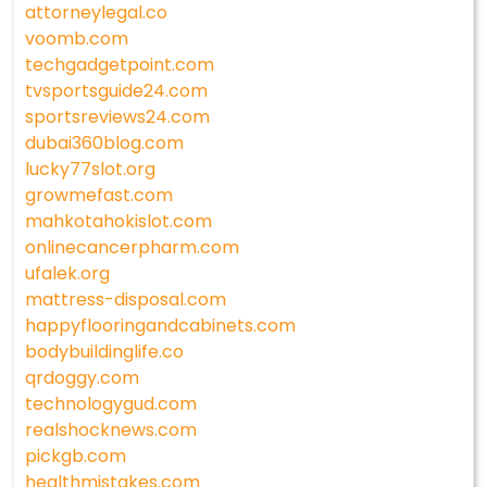
attorneylegal.co
voomb.com
techgadgetpoint.com
tvsportsguide24.com
sportsreviews24.com
dubai360blog.com
lucky77slot.org
growmefast.com
mahkotahokislot.com
onlinecancerpharm.com
ufalek.org
mattress-disposal.com
happyflooringandcabinets.com
bodybuildinglife.co
qrdoggy.com
technologygud.com
realshocknews.com
pickgb.com
healthmistakes.com