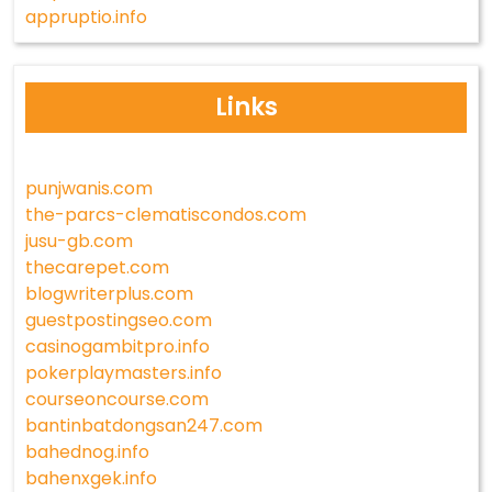
appruptio.info
Links
punjwanis.com
the-parcs-clematiscondos.com
jusu-gb.com
thecarepet.com
blogwriterplus.com
guestpostingseo.com
casinogambitpro.info
pokerplaymasters.info
courseoncourse.com
bantinbatdongsan247.com
bahednog.info
bahenxgek.info