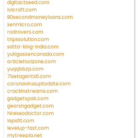
digitactseed.com
lvlcraft.com
90secondmoneyloans.com
xenmicro.com
rodrovers.com
tripssolution.com
satta-king-india.com
yukigassencanada.com
articlehorizone.com
yuqqbbzp.com
7betagents6.com
coronavirusuptodate.com
crackinstreams.com
gadgetspak.com
gearsngadget.com
hireseodoctor.com
lapsfit.com
levelup-fast.com
mytreepla.net