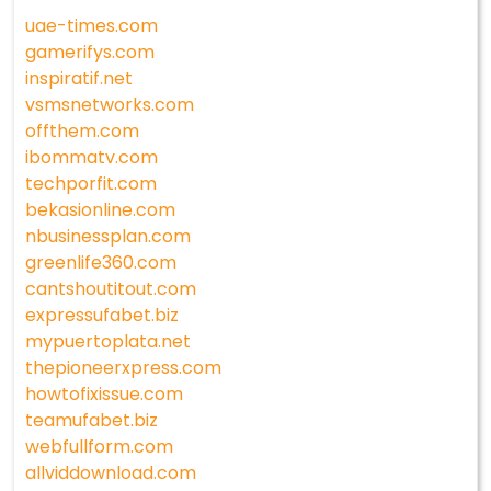
uae-times.com
gamerifys.com
inspiratif.net
vsmsnetworks.com
offthem.com
ibommatv.com
techporfit.com
bekasionline.com
nbusinessplan.com
greenlife360.com
cantshoutitout.com
expressufabet.biz
mypuertoplata.net
thepioneerxpress.com
howtofixissue.com
teamufabet.biz
webfullform.com
allviddownload.com