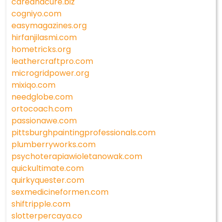
careandcure.biz
cogniyo.com
easymagazines.org
hirfanjilasmi.com
hometricks.org
leathercraftpro.com
microgridpower.org
mixiqo.com
needglobe.com
ortocoach.com
passionawe.com
pittsburghpaintingprofessionals.com
plumberryworks.com
psychoterapiawioletanowak.com
quickultimate.com
quirkyquester.com
sexmedicineformen.com
shiftripple.com
slotterpercaya.co