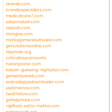
nineniki.com
brandiospecialists.com
medicalcare7.com
adtennaball.com
nabzah.com
mongive.com
matkagameresultsview.com
getsolutionsonline.com
hispinner.org
criticalinsurance.info
nokariposter.com
kalyan-guessing-nightplay.com
gameofpanels.com
androidappsdownloader.com
usetimenow.com
healthblow.com
gohelpmate.com
rajdhani-satta-matka.com
writerscraft.net