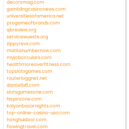
decorsmag.com
gamblingcasinonews.com
universitiesofamerica.net
progameofbrands.com
qbreview.org
servicewueste.org
zippyrevs.com
matkanumbernow.com
myjobcirculars.com
healthmoreoverfitness.com
topslotxgames.com
routerloggnet.net
dantella6.com
slotsgamesone.com
hispinzone.com
kalyanbazarnights.com
top-online-casino-usa.com
honghuidoor.com
flowingtravel.com