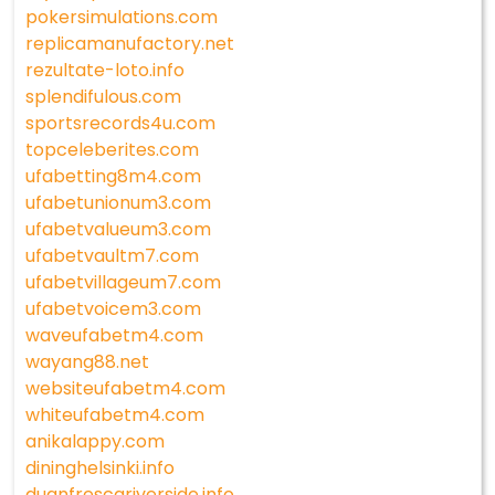
pokersimulations.com
replicamanufactory.net
rezultate-loto.info
splendifulous.com
sportsrecords4u.com
topceleberites.com
ufabetting8m4.com
ufabetunionum3.com
ufabetvalueum3.com
ufabetvaultm7.com
ufabetvillageum7.com
ufabetvoicem3.com
waveufabetm4.com
wayang88.net
websiteufabetm4.com
whiteufabetm4.com
anikalappy.com
dininghelsinki.info
duanfrescariverside.info