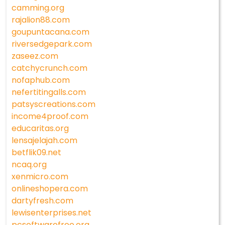
camming.org
rajalion88.com
goupuntacana.com
riversedgepark.com
zaseez.com
catchycrunch.com
nofaphub.com
nefertitingalls.com
patsyscreations.com
income4proof.com
educaritas.org
lensajelajah.com
betflik09.net
ncaq.org
xenmicro.com
onlineshopera.com
dartyfresh.com
lewisenterprises.net
pcsoftwarefree.org