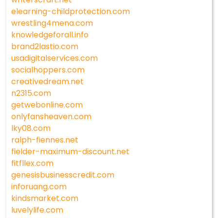
elearning-childprotection.com
wrestling4mena.com
knowledgeforall.info
brand2lastio.com
usadigitalservices.com
socialhoppers.com
creativedream.net
n2315.com
getwebonline.com
onlyfansheaven.com
lky08.com
ralph-fiennes.net
fielder-maximum-discount.net
fitfllex.com
genesisbusinesscredit.com
inforuang.com
kindsmarket.com
luvelylife.com