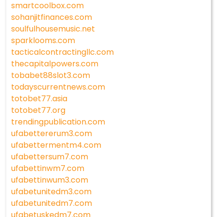
smartcoolbox.com
sohanjitfinances.com
soulfulhousemusic.net
sparklooms.com
tacticalcontractingllc.com
thecapitalpowers.com
tobabet88slot3.com
todayscurrentnews.com
totobet77.asia
totobet77.org
trendingpublication.com
ufabettererum3.com
ufabettermentm4.com
ufabettersum7.com
ufabettinwm7.com
ufabettinwum3.com
ufabetunitedm3.com
ufabetunitedm7.com
ufabetuskedm7.com