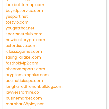
lookbattlemap.com
buyrdpservice.com
yesport.net
tostylo.com
yougetthat.net
sportsnetclub.com
newbestcrypto.com
oxfordsave.com
iclassicgames.com
saung-artikel.com
fasthokivip2.com
observersports.com
cryptominingplus.com
aquinoticiaspe.com
longhairedfrenchbulldog.com
lawyersforhire.co
businemarket.com
matahari88play.net