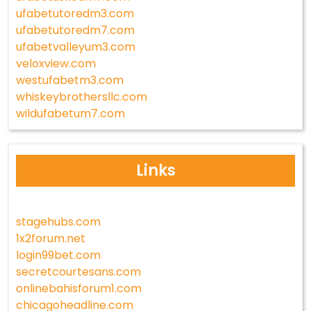
ufabetutoredm3.com
ufabetutoredm7.com
ufabetvalleyum3.com
veloxview.com
westufabetm3.com
whiskeybrothersllc.com
wildufabetum7.com
Links
stagehubs.com
1x2forum.net
login99bet.com
secretcourtesans.com
onlinebahisforum1.com
chicagoheadline.com