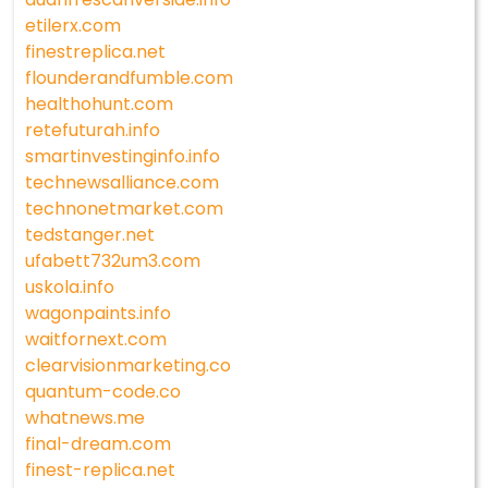
etilerx.com
finestreplica.net
flounderandfumble.com
healthohunt.com
retefuturah.info
smartinvestinginfo.info
technewsalliance.com
technonetmarket.com
tedstanger.net
ufabett732um3.com
uskola.info
wagonpaints.info
waitfornext.com
clearvisionmarketing.co
quantum-code.co
whatnews.me
final-dream.com
finest-replica.net