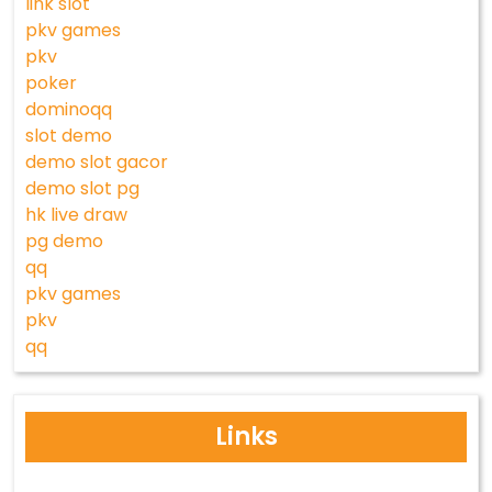
link slot
pkv games
pkv
poker
dominoqq
slot demo
demo slot gacor
demo slot pg
hk live draw
pg demo
qq
pkv games
pkv
qq
Links