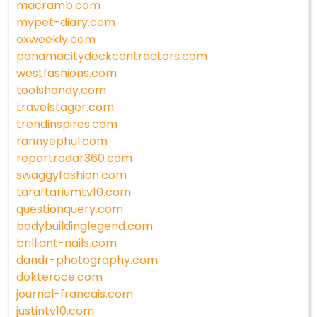
macramb.com
mypet-diary.com
oxweekly.com
panamacitydeckcontractors.com
westfashions.com
toolshandy.com
travelstager.com
trendinspires.com
rannyephul.com
reportradar360.com
swaggyfashion.com
taraftariumtv10.com
questionquery.com
bodybuildinglegend.com
brilliant-nails.com
dandr-photography.com
dokteroce.com
journal-francais.com
justintv10.com