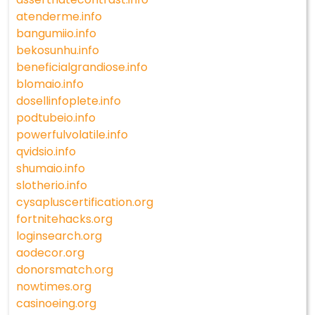
atenderme.info
bangumiio.info
bekosunhu.info
beneficialgrandiose.info
blomaio.info
dosellinfoplete.info
podtubeio.info
powerfulvolatile.info
qvidsio.info
shumaio.info
slotherio.info
cysapluscertification.org
fortnitehacks.org
loginsearch.org
aodecor.org
donorsmatch.org
nowtimes.org
casinoeing.org