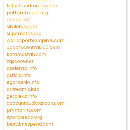
ksfashiondresses.com
patterntrader.org
cnhpa.net
sitalotus.com
supernotes.org
worldsportsempires.com
updatecentral360.com
katamastah.com
zqscore.net
aseleraio.info
asticio.info
egardenio.info
arxteamio.info
getalexio.info
accountaudittaxcon.com
prymprint.com
sportkeeda.org
besttimespend.com