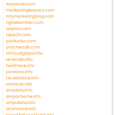
lawyerule.com
mediamingleseaco.com
mtsmarketingblog.com
nghekiemtien.com
wasirku.com
tejas24.com
poolturbo.com
prachestait.com
artforafghans.info
airvendio.info
healthexe.info
puretecx.info
tecadvance.info
aminityio.info
amiolahu.info
ampacheme.info
ampullahu.info
aromaxme.info
asserthatecontrast.info