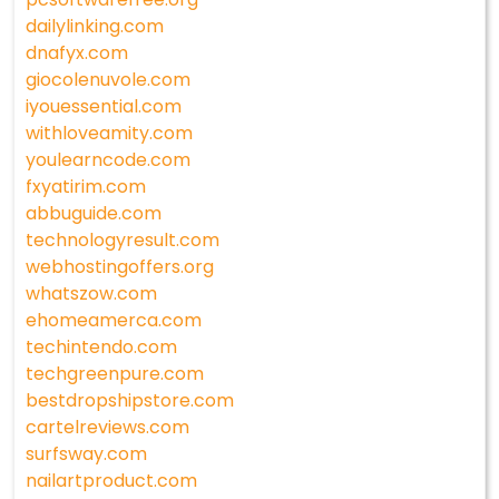
dailylinking.com
dnafyx.com
giocolenuvole.com
iyouessential.com
withloveamity.com
youlearncode.com
fxyatirim.com
abbuguide.com
technologyresult.com
webhostingoffers.org
whatszow.com
ehomeamerca.com
techintendo.com
techgreenpure.com
bestdropshipstore.com
cartelreviews.com
surfsway.com
nailartproduct.com