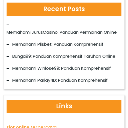
Recent Posts
Memahami JurusCasino: Panduan Permainan Online
Memahami Plisbet: Panduan Komprehensif
Bunga99: Panduan Komprehensif Taruhan Online
Memahami Winlose99: Panduan Komprehensif
Memahami Parlay4D: Panduan Komprehensif
Links
slot online terpercaya