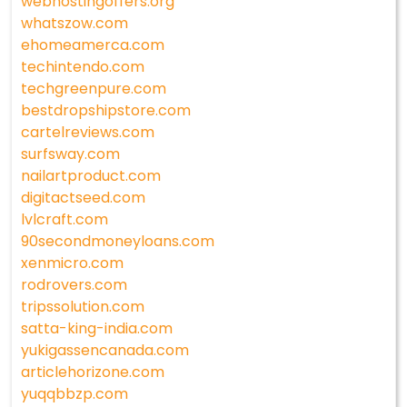
webhostingoffers.org
whatszow.com
ehomeamerca.com
techintendo.com
techgreenpure.com
bestdropshipstore.com
cartelreviews.com
surfsway.com
nailartproduct.com
digitactseed.com
lvlcraft.com
90secondmoneyloans.com
xenmicro.com
rodrovers.com
tripssolution.com
satta-king-india.com
yukigassencanada.com
articlehorizone.com
yuqqbbzp.com