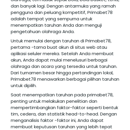
dan banyak lagi. Dengan antarmuka yang ramah
pengguna dan peluang kompetitif, Primabet78
adalah tempat yang sempurna untuk
menempatkan taruhan Anda dan menguji
pengetahuan olahraga Anda.
Untuk memulai dengan taruhan di Primabet78,
pertama -tama buat akun di situs web atau
aplikasi seluler mereka. Setelah Anda membuat
akun, Anda dapat mulai menelusuri berbagai
olahraga dan acara yang tersedia untuk taruhan.
Dari turnamen besar hingga pertandingan lokal,
Primabet78 menawarkan berbagai pilihan taruhan
untuk dipilih.
Saat menempatkan taruhan pada primabet78,
penting untuk melakukan penelitian dan
mempertimbangkan faktor-faktor seperti bentuk
tim, cedera, dan statistik head-to-head. Dengan
menganalisis faktor -faktor ini, Anda dapat
membuat keputusan taruhan yang lebih tepat