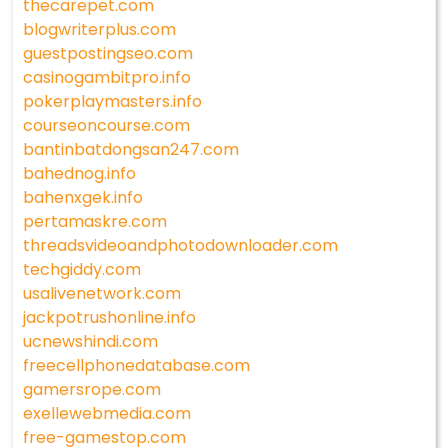
thecarepet.com
blogwriterplus.com
guestpostingseo.com
casinogambitpro.info
pokerplaymasters.info
courseoncourse.com
bantinbatdongsan247.com
bahednog.info
bahenxgek.info
pertamaskre.com
threadsvideoandphotodownloader.com
techgiddy.com
usalivenetwork.com
jackpotrushonline.info
ucnewshindi.com
freecellphonedatabase.com
gamersrope.com
exellewebmedia.com
free-gamestop.com