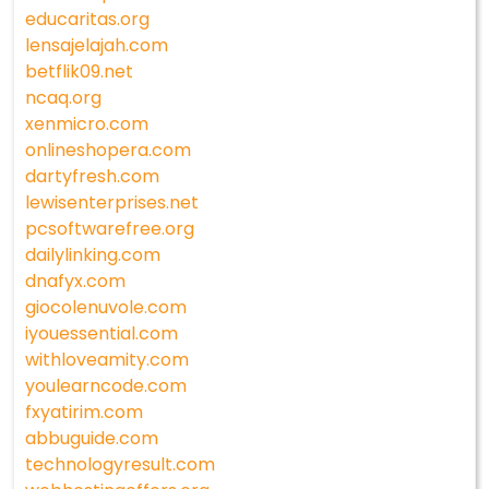
educaritas.org
lensajelajah.com
betflik09.net
ncaq.org
xenmicro.com
onlineshopera.com
dartyfresh.com
lewisenterprises.net
pcsoftwarefree.org
dailylinking.com
dnafyx.com
giocolenuvole.com
iyouessential.com
withloveamity.com
youlearncode.com
fxyatirim.com
abbuguide.com
technologyresult.com