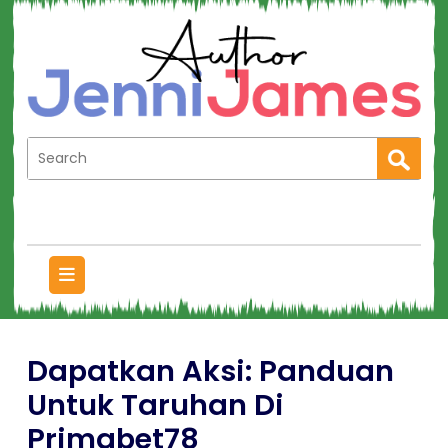
Dapatkan Aksi: Panduan
Untuk Taruhan Di
Primabet78