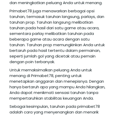
dan meningkatkan peluang Anda untuk menang.
Primabet78 juga menawarkan berbagai opsi
taruhan, termasuk taruhan langsung, parlays, dan
taruhan prop. Taruhan langsung melibatkan
taruhan pada hasil dari satu game atau acara,
sementara parlay melibatkan taruhan pada
beberapa game atau acara dengan satu
taruhan. Taruhan prop memungkinkan Anda untuk
bertaruh pada hasil tertentu dalam permainan,
seperti jumlah gol yang dicetak atau pemain
dengan poin terbanyak.
Untuk memaksimalkan peluang Anda untuk
menang di Primabet78, penting untuk
menetapkan anggaran dan menepisnya. Dengan
hanya bertaruh apa yang mampu Anda hilangkan,
Anda dapat menikmati sensasi taruhan tanpa
mempertaruhkan stabilitas keuangan Anda.
Sebagai kesimpulan, taruhan pada primabet78
adalah cara yang menyenangkan dan menarik