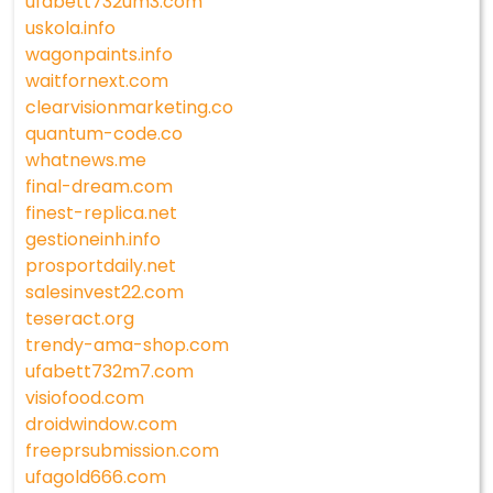
ufabett732um3.com
uskola.info
wagonpaints.info
waitfornext.com
clearvisionmarketing.co
quantum-code.co
whatnews.me
final-dream.com
finest-replica.net
gestioneinh.info
prosportdaily.net
salesinvest22.com
teseract.org
trendy-ama-shop.com
ufabett732m7.com
visiofood.com
droidwindow.com
freeprsubmission.com
ufagold666.com