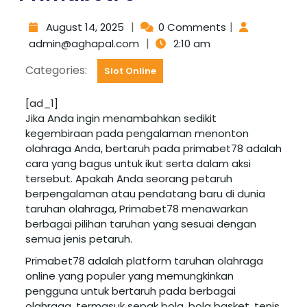
|
|
August 14, 2025
0 Comments
|
admin@aghapal.com
2:10 am
Categories:
Slot Online
[ad_1]
Jika Anda ingin menambahkan sedikit
kegembiraan pada pengalaman menonton
olahraga Anda, bertaruh pada primabet78 adalah
cara yang bagus untuk ikut serta dalam aksi
tersebut. Apakah Anda seorang petaruh
berpengalaman atau pendatang baru di dunia
taruhan olahraga, Primabet78 menawarkan
berbagai pilihan taruhan yang sesuai dengan
semua jenis petaruh.
Primabet78 adalah platform taruhan olahraga
online yang populer yang memungkinkan
pengguna untuk bertaruh pada berbagai
olahraga, termasuk sepak bola, bola basket, tenis,