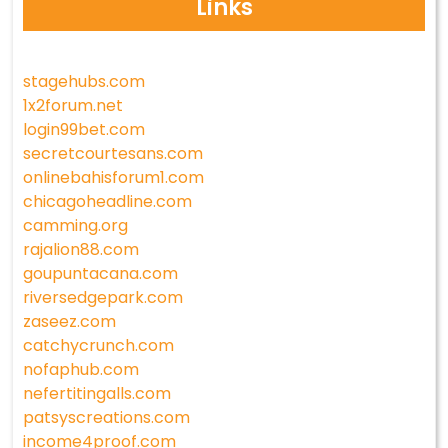
Links
stagehubs.com
1x2forum.net
login99bet.com
secretcourtesans.com
onlinebahisforum1.com
chicagoheadline.com
camming.org
rajalion88.com
goupuntacana.com
riversedgepark.com
zaseez.com
catchycrunch.com
nofaphub.com
nefertitingalls.com
patsyscreations.com
income4proof.com