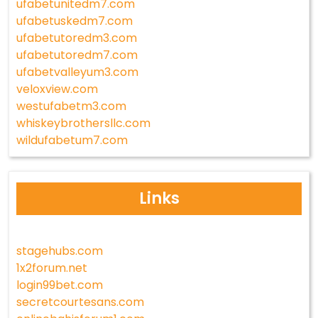
ufabetunitedm7.com
ufabetuskedm7.com
ufabetutoredm3.com
ufabetutoredm7.com
ufabetvalleyum3.com
veloxview.com
westufabetm3.com
whiskeybrothersllc.com
wildufabetum7.com
Links
stagehubs.com
1x2forum.net
login99bet.com
secretcourtesans.com