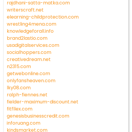
rajdhani-satta-matka.com
writerscraft.net
elearning-childprotection.com
wrestling4mena.com
knowledgeforall.info
brand2lastio.com
usadigitalservices.com
socialhoppers.com
creativedream.net
n2315.com
getwebonline.com
onlyfansheaven.com
lky08.com
ralph-fiennes.net
fielder-maximum-discount.net
fitfllex.com
genesisbusinesscredit.com
inforuang.com
kindsmarket.com