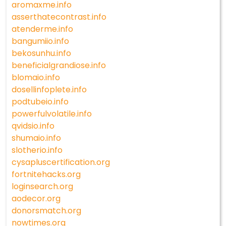
aromaxme.info
asserthatecontrast.info
atenderme.info
bangumiio.info
bekosunhu.info
beneficialgrandiose.info
blomaio.info
dosellinfoplete.info
podtubeio.info
powerfulvolatile.info
qvidsio.info
shumaio.info
slotherio.info
cysapluscertification.org
fortnitehacks.org
loginsearch.org
aodecor.org
donorsmatch.org
nowtimes.org