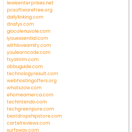
lewisenterprises.net
pcsoftwarefree.org
dailylinking.com
dnafyx.com
giocolenuvole.com
iyouessential.com
withloveamity.com
youlearncode.com
fxyatirim.com
abbuguide.com
technologyresult.com
webhostingoffers.org
whatszow.com
ehomeamerca.com
techintendo.com
techgreenpure.com
bestdropshipstore.com
cartelreviews.com
surfsway.com