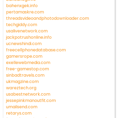
bahenxgek.info
pertamaskre.com
threadsvideoandphotodownloader.com
techgiddy.com
usalivenetwork.com
jackpotrushonline.info
ucnewshindi.com
freecellphonedatabase.com
gamersrope.com
exellewebmedia.com
free-gamestop.com
sinbadtravels.com
ukmagzine.com
wareztech.org
usabestnetwork.com
jessepinkmanoutfit.com
umailsend.com
retarys.com