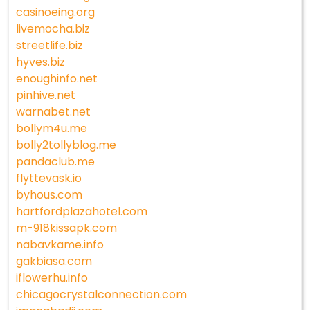
casinoeing.org
livemocha.biz
streetlife.biz
hyves.biz
enoughinfo.net
pinhive.net
warnabet.net
bollym4u.me
bolly2tollyblog.me
pandaclub.me
flyttevask.io
byhous.com
hartfordplazahotel.com
m-918kissapk.com
nabavkame.info
gakbiasa.com
iflowerhu.info
chicagocrystalconnection.com