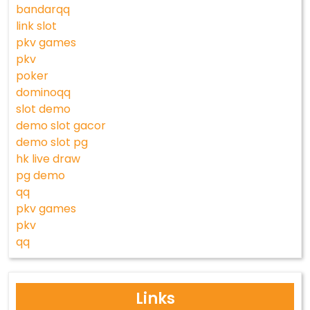
bandarqq
link slot
pkv games
pkv
poker
dominoqq
slot demo
demo slot gacor
demo slot pg
hk live draw
pg demo
qq
pkv games
pkv
qq
Links