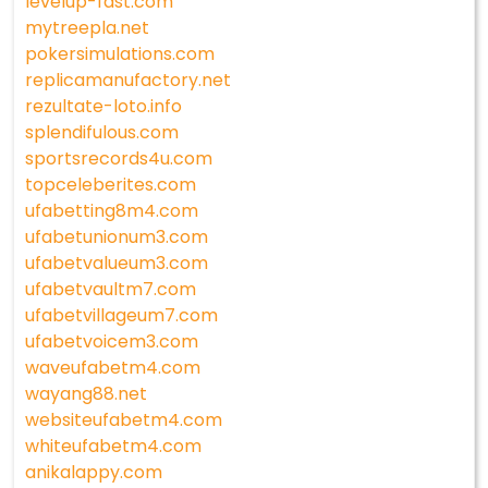
levelup-fast.com
mytreepla.net
pokersimulations.com
replicamanufactory.net
rezultate-loto.info
splendifulous.com
sportsrecords4u.com
topceleberites.com
ufabetting8m4.com
ufabetunionum3.com
ufabetvalueum3.com
ufabetvaultm7.com
ufabetvillageum7.com
ufabetvoicem3.com
waveufabetm4.com
wayang88.net
websiteufabetm4.com
whiteufabetm4.com
anikalappy.com