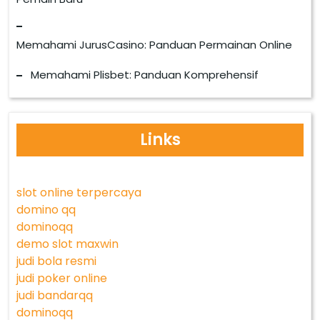
Memahami JurusCasino: Panduan Permainan Online
Memahami Plisbet: Panduan Komprehensif
Links
slot online terpercaya
domino qq
dominoqq
demo slot maxwin
judi bola resmi
judi poker online
judi bandarqq
dominoqq