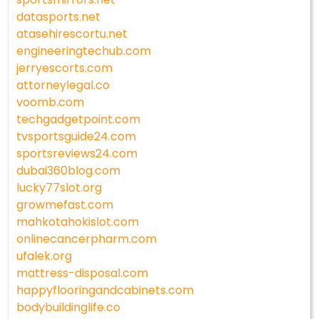
datasports.net
atasehirescortu.net
engineeringtechub.com
jerryescorts.com
attorneylegal.co
voomb.com
techgadgetpoint.com
tvsportsguide24.com
sportsreviews24.com
dubai360blog.com
lucky77slot.org
growmefast.com
mahkotahokislot.com
onlinecancerpharm.com
ufalek.org
mattress-disposal.com
happyflooringandcabinets.com
bodybuildinglife.co