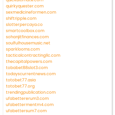
quirkyquester.com
sexmedicineformen.com
shiftripple.com
slotterpercaya.co
smartcoolbox.com
sohanjitfinances.com
soulfulhousemusic.net
sparklooms.com
tacticalcontractingllc.com
thecapitalpowers.com
tobabet88slot3.com
todayscurrentnews.com
totobet77.asia
totobet77.org
trendingpublication.com
ufabettererum3.com
ufabettermentm4.com
ufabettersum7.com