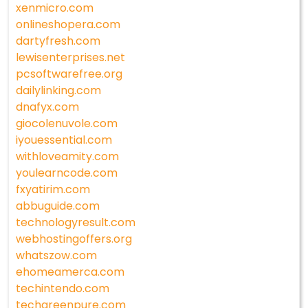
xenmicro.com
onlineshopera.com
dartyfresh.com
lewisenterprises.net
pcsoftwarefree.org
dailylinking.com
dnafyx.com
giocolenuvole.com
iyouessential.com
withloveamity.com
youlearncode.com
fxyatirim.com
abbuguide.com
technologyresult.com
webhostingoffers.org
whatszow.com
ehomeamerca.com
techintendo.com
techgreenpure.com