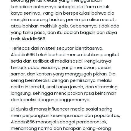
seorang jenius kreatif yang menggunakan
kehadiran online-nya sebagai platform untuk
karya seninya. Yang lain berspekulasi bahwa dia
mungkin seorang hacker, pemimpin aliran sesat,
atau bahkan makhluk gaib. Sebenarnya, tidak ada
yang tahu pasti, dan itu adalah bagian dari daya
tarik Aladdin666.
Terlepas dari misteri seputar identitasnya,
Aladdin666 telah berhasil menumbuhkan pengikut
setia dan terlibat di media sosial. Pengikutnya
tertarik pada visualnya yang menawan, pesan
samar, dan konten yang menggugah pikiran. Dia
sering berinteraksi dengan pemirsanya melalui
cerita interaktif, sesi tanya jawab, dan streaming
langsung, sehingga menciptakan rasa keintiman
dan koneksi dengan penggemarnya.
Di dunia di mana influencer media sosial sering
memperjuangkan kesempurnaan dan popularitas,
Aladdin666 menonjol sebagai pemberontak,
menantang norma dan harapan orang-orang