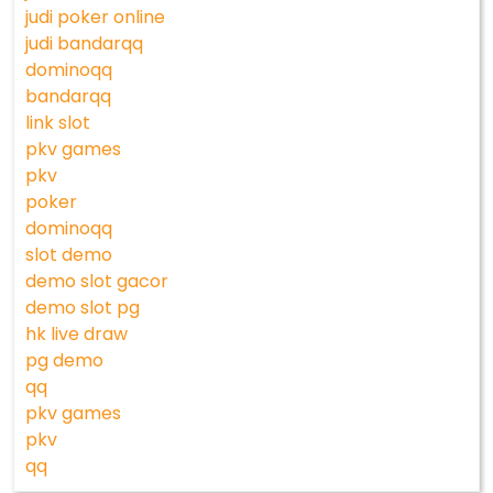
judi poker online
judi bandarqq
dominoqq
bandarqq
link slot
pkv games
pkv
poker
dominoqq
slot demo
demo slot gacor
demo slot pg
hk live draw
pg demo
qq
pkv games
pkv
qq