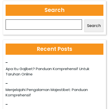
Search
Search
Recent Posts
Apa Itu Gajibet? Panduan Komprehensif Untuk
Taruhan Online
Menjelajahi Pengalaman Majestibet: Panduan
Komprehensif