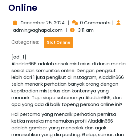
Online
|
|
December 25, 2024
0 Comments
|
admin@aghapal.com
3:11 am
Categories:
Slot Online
[ad_1]
Aladdin666 adalah sosok misterius di dunia media
sosial dan komunitas online. Dengan pengikut
lebih dari 1 juta pengikut di Instagram, Aladdin666
telah menarik perhatian banyak orang dengan
kepribadian misterius dan kontennya yang
menarik. Tapi siapa sebenarnya Aladdin666, dan
apa yang ada di balik topeng persona online ini?
Hal pertama yang menarik perhatian pemirsa
ketika mereka menemukan profil Aladdin666
adalah gambar yang mencolok dan agak
meresahkan yang dia posting. Gelap, samar, dan