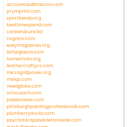
accountaudittaxcon.com
prymprint.com
sportkeeda.org
besttimespend.com
careandcure.biz
cogniyo.com
easymagazines.org
hirfanjilasmi.com
hometricks.org
leathercraftpro.com
microgridpower.org
mixiqo.com
needglobe.com
ortocoach.com
passionawe.com
pittsburghpaintingprofessionals.com
plumberryworks.com
psychoterapiawioletanowak.com
quickultimate.com