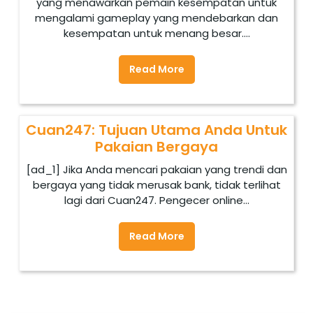
yang menawarkan pemain kesempatan untuk
mengalami gameplay yang mendebarkan dan
kesempatan untuk menang besar....
Read More
Cuan247: Tujuan Utama Anda Untuk
Pakaian Bergaya
[ad_1] Jika Anda mencari pakaian yang trendi dan
bergaya yang tidak merusak bank, tidak terlihat
lagi dari Cuan247. Pengecer online...
Read More