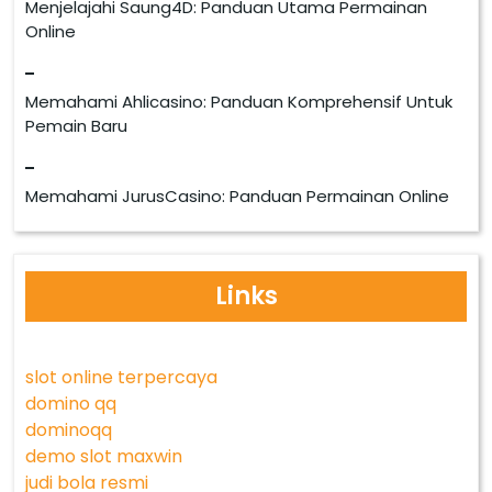
Menjelajahi Saung4D: Panduan Utama Permainan
Online
Memahami Ahlicasino: Panduan Komprehensif Untuk
Pemain Baru
Memahami JurusCasino: Panduan Permainan Online
Links
slot online terpercaya
domino qq
dominoqq
demo slot maxwin
judi bola resmi