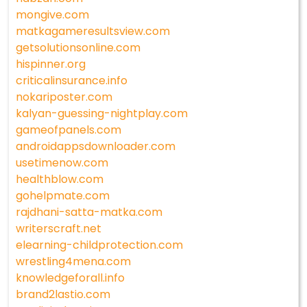
mongive.com
matkagameresultsview.com
getsolutionsonline.com
hispinner.org
criticalinsurance.info
nokariposter.com
kalyan-guessing-nightplay.com
gameofpanels.com
androidappsdownloader.com
usetimenow.com
healthblow.com
gohelpmate.com
rajdhani-satta-matka.com
writerscraft.net
elearning-childprotection.com
wrestling4mena.com
knowledgeforall.info
brand2lastio.com