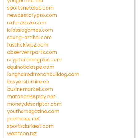
yougetthat.net
sportsnetclub.com
newbestcrypto.com
oxfordsave.com
iclassicgames.com
saung-artikel.com
fasthokivip2.com
observersports.com
cryptominingplus.com
aquinoticiaspe.com
longhairedfrenchbulldog.com
lawyersforhire.co
businemarket.com
matahari88play.net
moneydescriptor.com
youthsmagazine.com
painaidee.net
sportsdarkest.com
webtoon.biz