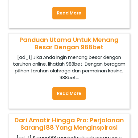
Read More
Panduan Utama Untuk Menang
Besar Dengan 988bet
[ad_1] Jika Anda ingin menang besar dengan
taruhan online, lihatlah 988bet. Dengan beragam
pilihan taruhan olahraga dan permainan kasino,
988bet...
Read More
Dari Amatir Hingga Pro: Perjalanan
Sarang188 Yang Menginspirasi
[ad_1] Sarang188 menjadi sebuah nama yang