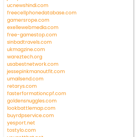
ucnewshindi.com
freecellphonedatabase.com
gamersrope.com
exellewebmedia.com
free-gamestop.com
sinbadtravels.com
ukmagzine.com
wareztech.org
usabestnetwork.com
jessepinkmanoutfit.com
umailsend.com
retarys.com
fasterformationcpf.com
goldensnuggles.com
lookbattlemap.com
buyrdpservice.com
yesport.net
tostylo.com