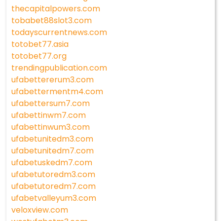
thecapitalpowers.com
tobabet88slot3.com
todayscurrentnews.com
totobet77.asia
totobet77.org
trendingpublication.com
ufabettererum3.com
ufabettermentm4.com
ufabettersum7.com
ufabettinwm7.com
ufabettinwum3.com
ufabetunitedm3.com
ufabetunitedm7.com
ufabetuskedm7.com
ufabetutoredm3.com
ufabetutoredm7.com
ufabetvalleyum3.com
veloxview.com