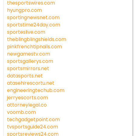
thesportswires.com
hyungpro.com
sportingnewsnet.com
sportstime24day.com
sporteslive.com
theblingblingshields.com
pinkfrenchtipnails.com
newgamestv.com
sportsgallerys.com
sportsmirrors.net
datasports.net
atasehirescortu.net
engineeringtechub.com
jerryescorts.com
attorneylegal.co
voomb.com
techgadgetpoint.com
tvsportsguide24.com
sportsreviews24.com