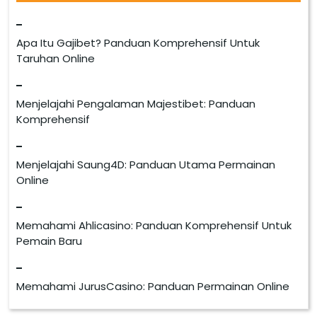
Apa Itu Gajibet? Panduan Komprehensif Untuk
Taruhan Online
Menjelajahi Pengalaman Majestibet: Panduan
Komprehensif
Menjelajahi Saung4D: Panduan Utama Permainan
Online
Memahami Ahlicasino: Panduan Komprehensif Untuk
Pemain Baru
Memahami JurusCasino: Panduan Permainan Online