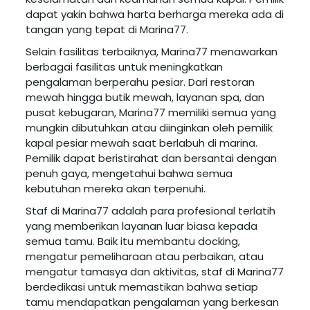
dapat yakin bahwa harta berharga mereka ada di
tangan yang tepat di Marina77.
Selain fasilitas terbaiknya, Marina77 menawarkan
berbagai fasilitas untuk meningkatkan
pengalaman berperahu pesiar. Dari restoran
mewah hingga butik mewah, layanan spa, dan
pusat kebugaran, Marina77 memiliki semua yang
mungkin dibutuhkan atau diinginkan oleh pemilik
kapal pesiar mewah saat berlabuh di marina.
Pemilik dapat beristirahat dan bersantai dengan
penuh gaya, mengetahui bahwa semua
kebutuhan mereka akan terpenuhi.
Staf di Marina77 adalah para profesional terlatih
yang memberikan layanan luar biasa kepada
semua tamu. Baik itu membantu docking,
mengatur pemeliharaan atau perbaikan, atau
mengatur tamasya dan aktivitas, staf di Marina77
berdedikasi untuk memastikan bahwa setiap
tamu mendapatkan pengalaman yang berkesan