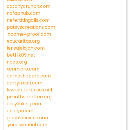
catchycrunch.com
nofaphub.com
nefertitingalls.com
patsyscreations.com
income4proof.com
educaritas.org
lensajelajah.com
betflik09.net
ncaq.org
xenmicro.com
onlineshopera.com
dartyfresh.com
lewisenterprises.net
pcsoftwarefree.org
dailylinking.com
dnafyx.com
giocolenuvole.com
iyouessential.com