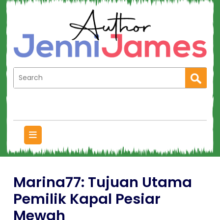
Marina77: Tujuan Utama
Pemilik Kapal Pesiar
Mewah