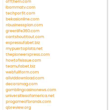
offthem.com
ibommatv.com
techporfit.com
bekasionline.com
nbusinessplan.com
greenlife360.com
cantshoutitout.com
expressufabet.biz
mypuertoplata.net
thepioneerxpress.com
howtofixissue.com
teamufabet.biz
webfullform.com
allviddownload.com
decorsmag.com
gamblingcasinonews.com
universitiesofamerica.net
progameofbrands.com
qbreview.org