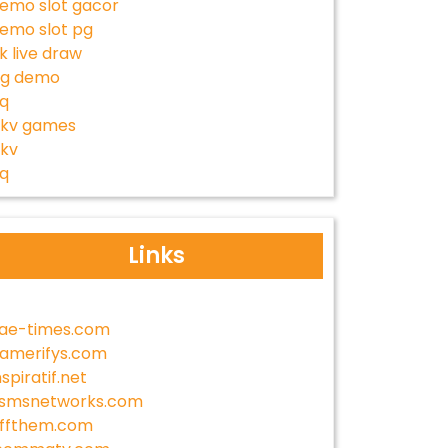
emo slot gacor
emo slot pg
k live draw
g demo
q
kv games
kv
q
Links
ae-times.com
amerifys.com
nspiratif.net
smsnetworks.com
ffthem.com