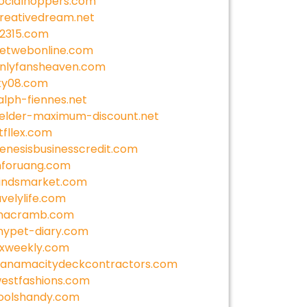
ocialhoppers.com
reativedream.net
2315.com
etwebonline.com
nlyfansheaven.com
ky08.com
alph-fiennes.net
ielder-maximum-discount.net
itfllex.com
enesisbusinesscredit.com
nforuang.com
indsmarket.com
uvelylife.com
acramb.com
ypet-diary.com
xweekly.com
anamacitydeckcontractors.com
estfashions.com
oolshandy.com