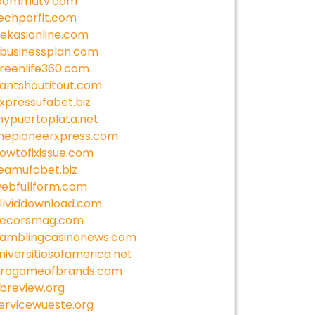
bommatv.com
echporfit.com
ekasionline.com
businessplan.com
reenlife360.com
antshoutitout.com
xpressufabet.biz
ypuertoplata.net
hepioneerxpress.com
owtofixissue.com
eamufabet.biz
ebfullform.com
llviddownload.com
ecorsmag.com
amblingcasinonews.com
niversitiesofamerica.net
rogameofbrands.com
breview.org
ervicewueste.org