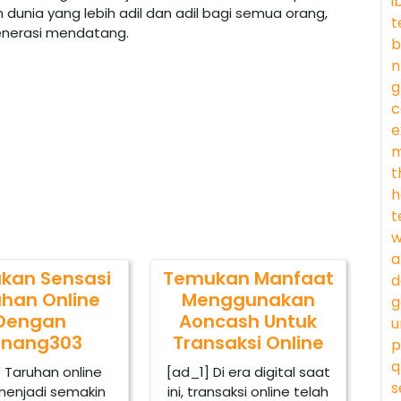
i
n dunia yang lebih adil dan adil bagi semua orang,
t
generasi mendatang.
b
n
g
c
e
m
t
h
t
w
a
kan Sensasi
Temukan Manfaat
d
uhan Online
Menggunakan
g
Dengan
Aoncash Untuk
u
enang303
Transaksi Online
p
q
 Taruhan online
[ad_1] Di era digital saat
s
menjadi semakin
ini, transaksi online telah