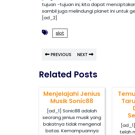
tujuan -tujuan ini, kita dapat menciptaka
sambil juga melindungi planet ini untuk 
[ad_2]
slot
PREVIOUS
NEXT
Related Posts
Menjelajahi Jenius
Temu
Musik Sonic88
Tar
[ad_1] Sonic88 adalah
S
seorang jenius musik yang
bakatnya tidak mengenal
[ad_1]
batas. Kemampuannya
telah 