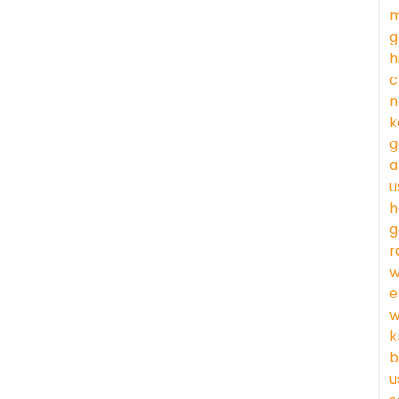
m
g
h
c
n
k
g
a
u
h
g
r
w
e
w
k
b
u