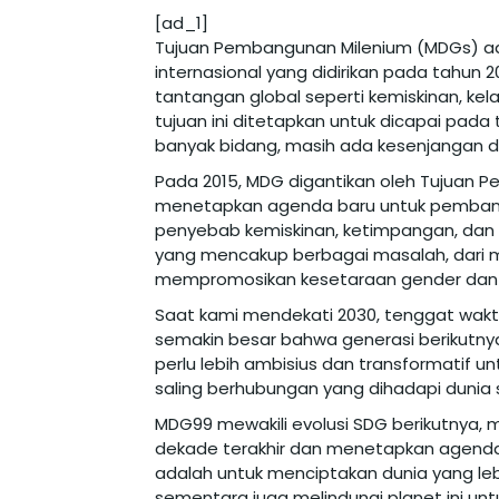
[ad_1]
Tujuan Pembangunan Milenium (MDGs) a
internasional yang didirikan pada tahun
tantangan global seperti kemiskinan, kel
tujuan ini ditetapkan untuk dicapai pada
banyak bidang, masih ada kesenjangan da
Pada 2015, MDG digantikan oleh Tujuan 
menetapkan agenda baru untuk pembangu
penyebab kemiskinan, ketimpangan, dan de
yang mencakup berbagai masalah, dari m
mempromosikan kesetaraan gender dan 
Saat kami mendekati 2030, tenggat wak
semakin besar bahwa generasi berikutny
perlu lebih ambisius dan transformatif 
saling berhubungan yang dihadapi dunia sa
MDG99 mewakili evolusi SDG berikutnya
dekade terakhir dan menetapkan agend
adalah untuk menciptakan dunia yang lebi
sementara juga melindungi planet ini un