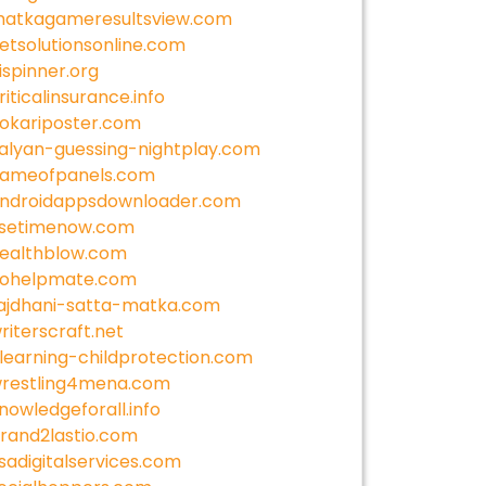
atkagameresultsview.com
etsolutionsonline.com
ispinner.org
riticalinsurance.info
okariposter.com
alyan-guessing-nightplay.com
ameofpanels.com
ndroidappsdownloader.com
setimenow.com
ealthblow.com
ohelpmate.com
ajdhani-satta-matka.com
riterscraft.net
learning-childprotection.com
restling4mena.com
nowledgeforall.info
rand2lastio.com
sadigitalservices.com