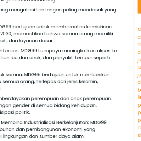
a yang mengatasi tantangan paling mendesak yang
 MDG99 bertujuan untuk memberantas kemiskinan
s
 2030, memastikan bahwa semua orang memiliki
d
ih, dan layanan dasar.
d
hteraan: MDG99 berupaya meningkatkan akses ke
d
an ibu dan anak, dan penyakit tempur seperti
j
j
ntuk semua: MDG99 bertujuan untuk memberikan
j
 semua orang, terlepas dari jenis kelamin,
d
.
b
l
emberdayakan perempuan dan anak perempuan:
p
gan gender di semua bidang kehidupan,
ipasi politik.
p
p
Membina Industrialisasi Berkelanjutan: MDG99
d
mbuhan dan pembangunan ekonomi yang
s
i lingkungan dan sumber daya alam.