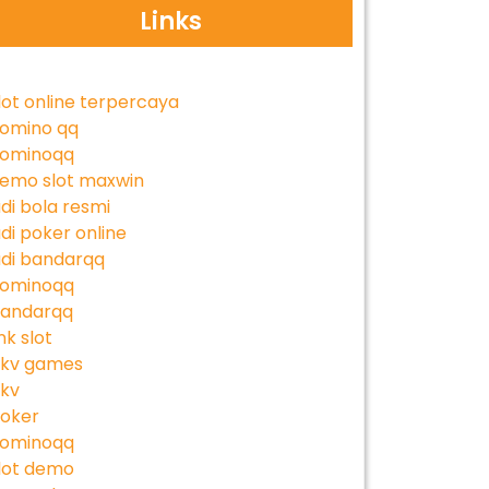
Links
lot online terpercaya
omino qq
ominoqq
emo slot maxwin
udi bola resmi
udi poker online
udi bandarqq
ominoqq
andarqq
ink slot
kv games
kv
oker
ominoqq
lot demo