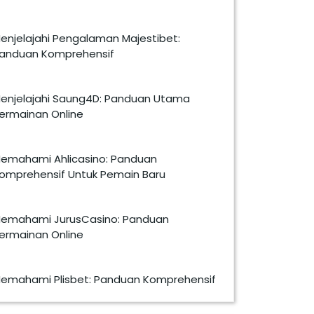
enjelajahi Pengalaman Majestibet:
anduan Komprehensif
enjelajahi Saung4D: Panduan Utama
ermainan Online
emahami Ahlicasino: Panduan
omprehensif Untuk Pemain Baru
emahami JurusCasino: Panduan
ermainan Online
emahami Plisbet: Panduan Komprehensif