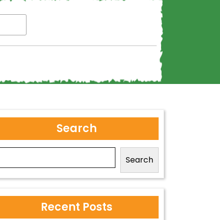
Search
Search
Recent Posts