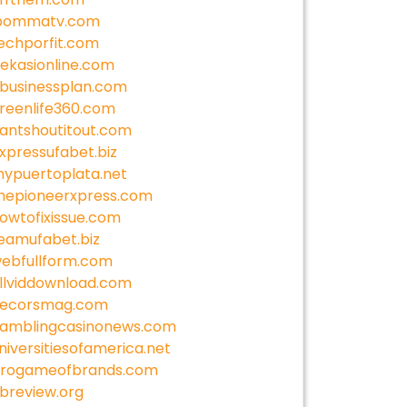
bommatv.com
echporfit.com
ekasionline.com
businessplan.com
reenlife360.com
antshoutitout.com
xpressufabet.biz
ypuertoplata.net
hepioneerxpress.com
owtofixissue.com
eamufabet.biz
ebfullform.com
llviddownload.com
ecorsmag.com
amblingcasinonews.com
niversitiesofamerica.net
rogameofbrands.com
breview.org