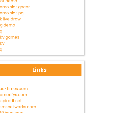
lot demo
emo slot gacor
emo slot pg
k live draw
g demo
q
kv games
kv
q
Links
ae-times.com
amerifys.com
nspiratif.net
smsnetworks.com
ffthem.com