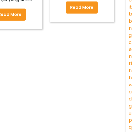
i
Read More
t
Read More
b
n
g
c
e
m
t
h
t
w
a
d
g
u
p
q