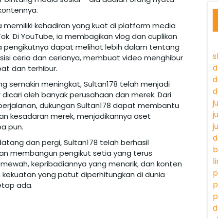
kontennya.
a memiliki kehadiran yang kuat di platform media
Tok. Di YouTube, ia membagikan vlog dan cuplikan
ra pengikutnya dapat melihat lebih dalam tentang
s
 sisi ceria dan cerianya, membuat video menghibur
d
t dan terhibur.
d
g semakin meningkat, Sultan178 telah menjadi
d
dicari oleh banyak perusahaan dan merek. Dari
j
perjalanan, dukungan Sultan178 dapat membantu
j
an kesadaran merek, menjadikannya aset
j
a pun.
d
datang dan pergi, Sultan178 telah berhasil
b
i dan membangun pengikut setia yang terus
l
mewah, kepribadiannya yang menarik, dan konten
p
 kekuatan yang patut diperhitungkan di dunia
p
etap ada.
p
d